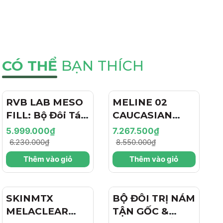
CÓ THỂ
BẠN THÍCH
RVB LAB MESO
- 4%
MELINE 02
- 15%
FILL: Bộ Đôi Tái
CAUCASIAN
Tạo & Nâng Cơ
SKIN
5.999.000₫
7.267.500₫
Chuyên Sâu -
DAY/NIGHT / BỘ
6.230.000₫
8.550.000₫
Hiệu Ứng "Filler
ĐÔI TRỊ NÁM
Thêm vào giỏ
Thêm vào giỏ
+ Botox Like"
NGÀY/ĐÊM,
Cho Làn Da Trẻ
SÁNG DA, TRẺ
Hóa
HÓA VÀ CĂNG
SKINMTX
- 15%
BỘ ĐÔI TRỊ NÁM
BÓNG
MELACLEAR
TẬN GỐC &