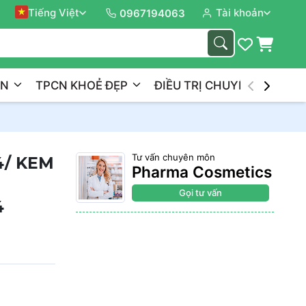
Tiếng Việt
Tài khoản
Đồng 
0967194063
ẦN
TPCN KHOẺ ĐẸP
ĐIỀU TRỊ CHUYÊN NGHIỆP
4
Tư vấn chuyên môn
4/ KEM
Pharma Cosmetics
Gọi tư vấn
4