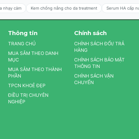
da nhạy cảm
Kem chống nắng cho da treatment
Serum HA cấp n
Thông tin
Chính sách
TRANG CHỦ
CHÍNH SÁCH ĐỔI/ TRẢ
HÀNG
MUA SẮM THEO DANH
MỤC
CHÍNH SÁCH BẢO MẬT
THÔNG TIN
MUA SẮM THEO THÀNH
PHẦN
CHÍNH SÁCH VẬN
CHUYỂN
TPCN KHOẺ ĐẸP
ĐIỀU TRỊ CHUYÊN
NGHIỆP