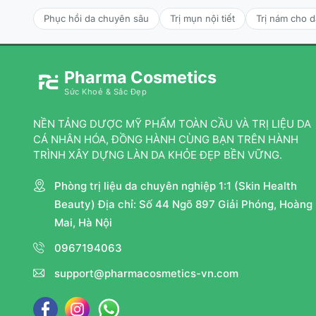
Phục hồi da chuyên sâu
Trị mụn nội tiết
Trị nám cho 
Pharma Cosmetics
Sức Khoẻ & Sắc Đẹp
NỀN TẢNG DƯỢC MỸ PHẨM TOÀN CẦU VÀ TRỊ LIỆU DA
CÁ NHÂN HÓA, ĐỒNG HÀNH CÙNG BẠN TRÊN HÀNH
TRÌNH XÂY DỰNG LÀN DA KHỎE ĐẸP BỀN VỮNG.
Phòng trị liệu da chuyên nghiệp 1:1 (Skin Health
Beauty) Địa chỉ: Số 44 Ngõ 897 Giải Phóng, Hoàng
Mai, Hà Nội
0967194063
support@pharmacosmetics-vn.com