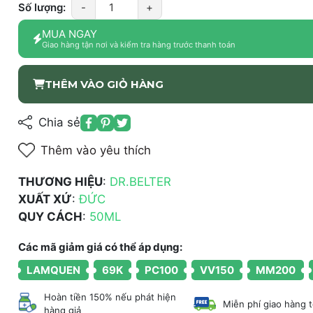
Số lượng:
-
+
MUA NGAY
Giao hàng tận nơi và kiểm tra hàng trước thanh toán
THÊM VÀO GIỎ HÀNG
Chia sẻ
Thêm vào yêu thích
THƯƠNG HIỆU
:
DR.BELTER
XUẤT XỨ
:
ĐỨC
QUY CÁCH
:
50ML
Các mã giảm giá có thể áp dụng:
LAMQUEN
69K
PC100
VV150
MM200
Hoàn tiền 150% nếu phát hiện
Miễn phí giao hàng 
hàng giả