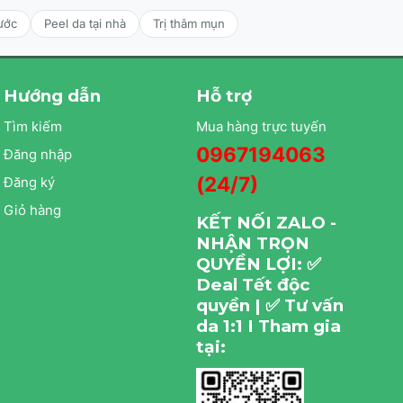
ước
Peel da tại nhà
Trị thâm mụn
Hướng dẫn
Hỗ trợ
Tìm kiếm
Mua hàng trực tuyến
0967194063
Đăng nhập
(24/7)
Đăng ký
Giỏ hàng
KẾT NỐI ZALO -
NHẬN TRỌN
QUYỀN LỢI: ✅
Deal Tết độc
quyền | ✅ Tư vấn
da 1:1 I Tham gia
tại: