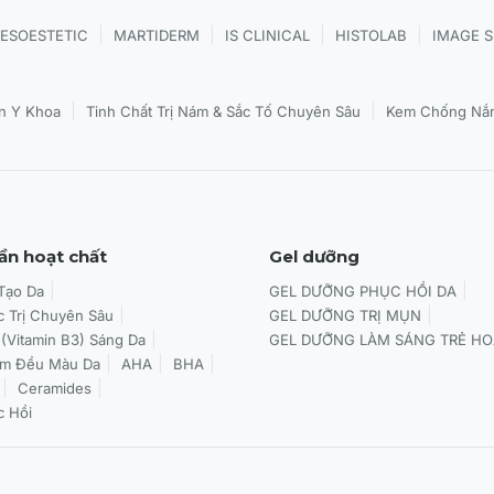
|
|
|
|
ESOESTETIC
MARTIDERM
IS CLINICAL
HISTOLAB
IMAGE 
|
|
n Y Khoa
Tinh Chất Trị Nám & Sắc Tố Chuyên Sâu
Kem Chống Nắn
ần hoạt chất
Gel dưỡng
 Tạo Da
GEL DƯỠNG PHỤC HỒI DA
c Trị Chuyên Sâu
GEL DƯỠNG TRỊ MỤN
 (Vitamin B3) Sáng Da
GEL DƯỠNG LÀM SÁNG TRẺ HO
àm Đều Màu Da
AHA
BHA
Ceramides
c Hồi