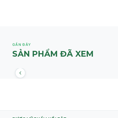
- Sau khi rửa mặt sạch bằng sữa rửa mặt, dùng nước câ
- Thoa sản phẩm một lượng vừa đủ lên trán, má, cằm c
cho đến khi thẩm thấu hết.
GẦN ĐÂY
SẢN PHẨM ĐÃ XEM