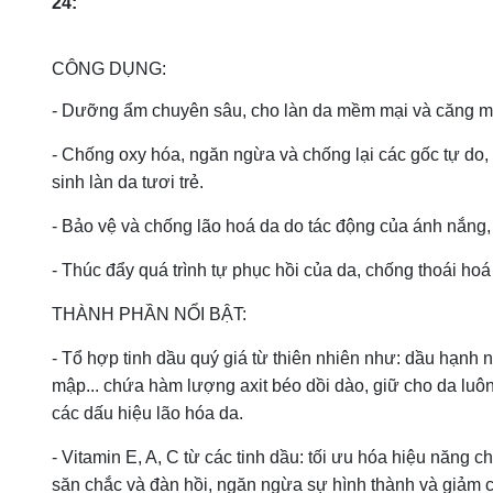
24:
CÔNG DỤNG:
- Dưỡng ẩm chuyên sâu, cho làn da mềm mại và căng m
- Chống oxy hóa, ngăn ngừa và chống lại các gốc tự do, ch
sinh làn da tươi trẻ.
- Bảo vệ và chống lão hoá da do tác động của ánh nắn
- Thúc đẩy quá trình tự phục hồi của da, chống thoái hoá 
THÀNH PHẦN NỔI BẬT:
- Tổ hợp tinh dầu quý giá từ thiên nhiên như: dầu hạnh 
mập... chứa hàm lượng axit béo dồi dào, giữ cho da luôn
các dấu hiệu lão hóa da.
- Vitamin E, A, C từ các tinh dầu: tối ưu hóa hiệu năng c
săn chắc và đàn hồi, ngăn ngừa sự hình thành và giảm cá