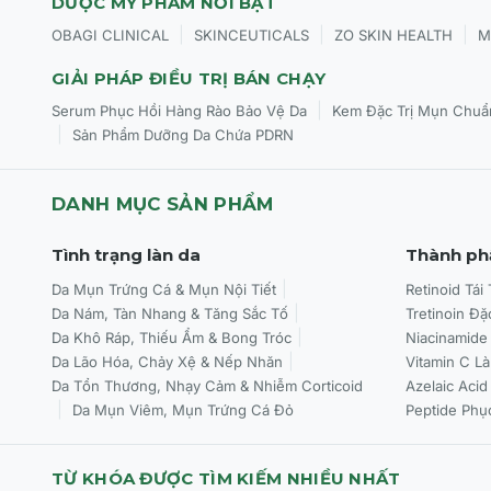
DƯỢC MỸ PHẨM NỔI BẬT
|
|
|
OBAGI CLINICAL
SKINCEUTICALS
ZO SKIN HEALTH
M
GIẢI PHÁP ĐIỀU TRỊ BÁN CHẠY
|
Serum Phục Hồi Hàng Rào Bảo Vệ Da
Kem Đặc Trị Mụn Chuẩ
|
Sản Phẩm Dưỡng Da Chứa PDRN
DANH MỤC SẢN PHẨM
Tình trạng làn da
Thành ph
Da Mụn Trứng Cá & Mụn Nội Tiết
Retinoid Tái
Da Nám, Tàn Nhang & Tăng Sắc Tố
Tretinoin Đặ
Da Khô Ráp, Thiếu Ẩm & Bong Tróc
Niacinamide
Da Lão Hóa, Chảy Xệ & Nếp Nhăn
Vitamin C L
Da Tổn Thương, Nhạy Cảm & Nhiễm Corticoid
Azelaic Acid
Da Mụn Viêm, Mụn Trứng Cá Đỏ
Peptide Phụ
TỪ KHÓA ĐƯỢC TÌM KIẾM NHIỀU NHẤT