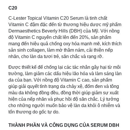
C20
C-Lester Topical Vitamin C20 Serum là tinh chất
Vitamin C đậm đặc đến từ thương hiệu dược mỹ phẩm
Dermaesthetics Beverly Hills (DBH) của Mỹ. Với nồng
độ Vitamin C nguyên chất lên đến 20%, sản phẩm
mang đến hiệu quả chống oxy hóa mạnh mẽ, kích thích
sản sinh collagen, làm mờ thâm nám, cải thiện nếp
nhăn, cho làn da tươi trẻ, săn chắc và rạng rỡ.
Được thiết kế để chống lại các tác nhân gây hại từ môi
trường, làm giảm các dấu hiệu lão hóa và làm sáng làn
da của bạn. Với nồng độ Vitamin C cao, sản phẩm
giúp giải quyết tình trạng da chảy xệ, đốm đen và tông
màu da không đồng đều, đồng thời giúp giảm sự xuất
hiện của nếp nhăn và phục hồi độ săn chắc. Lý tưởng
cho những người muốn bảo vệ làn da khỏi ô nhiễm và
tổn thương do gốc tự do.
THÀNH PHẦN VÀ CÔNG DỤNG CỦA SERUM DBH