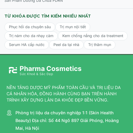
Sản Phẩm Dưỡng Da Chứa PDRN
TỪ KHÓA ĐƯỢC TÌM KIẾM NHIỀU NHẤT
Phục hồi da chuyên sâu
Trị mụn nội tiết
Trị nám cho da nhạy cảm
Kem chống nắng cho da treatment
Serum HA cấp nước
Peel da tại nhà
Trị thâm mụn
Pharma Cosmetics
Sức Khoẻ & Sắc Đẹp
NỀN TẢNG DƯỢC MỸ PHẨM TOÀN CẦU VÀ TRỊ LIỆU DA
CÁ NHÂN HÓA, ĐỒNG HÀNH CÙNG BẠN TRÊN HÀNH
TRÌNH XÂY DỰNG LÀN DA KHỎE ĐẸP BỀN VỮNG.
Phòng trị liệu da chuyên nghiệp 1:1 (Skin Health
Beauty) Địa chỉ: Số 44 Ngõ 897 Giải Phóng, Hoàng
Mai, Hà Nội