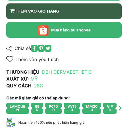
THÊM VÀO GIỎ HÀNG
Mua hàng tại shopee
Chia sẻ
Thêm vào yêu thích
THƯƠNG HIỆU
:
DBH DERMAESTHETIC
XUẤT XỨ
:
MỸ
QUY CÁCH
:
28G
Các mã giảm giá có thể áp dụng:
LAMQUE
69
PC10
VV15
MM20
VIP
N
K
0
0
0
6
Hoàn tiền 150% nếu phát hiện hàng giả