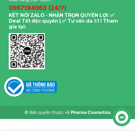
0967194063 (24/7)
KẾT NỐI ZALO - NHẬN TRỌN QUYỀN LỢI: ✅
Deal Tết độc quyền | ✅ Tư vấn da 1:1 I Tham
gia tại:
© Bản quyền thuộc về
Pharma Cosmetics