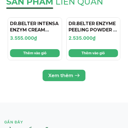
SẢN PHẨM
LIÊN QUAN
DR.BELTER INTENSA
DR.BELTER ENZYME
ENZYM CREAM
PEELING POWDER /
PEELING/ KEM TẨY
TẨY DA CHẾT
3.555.000₫
2.535.000₫
DA CHẾT ENZYM TÁI
ENZYME DẠNG BỘT
TẠO, LÀM SÁNG DA
GIÚP LÀM SẠCH SÂU
Thêm vào giỏ
Thêm vào giỏ
( 230ml)
VÀ TÁI TẠO DA
Xem thêm
GẦN ĐÂY