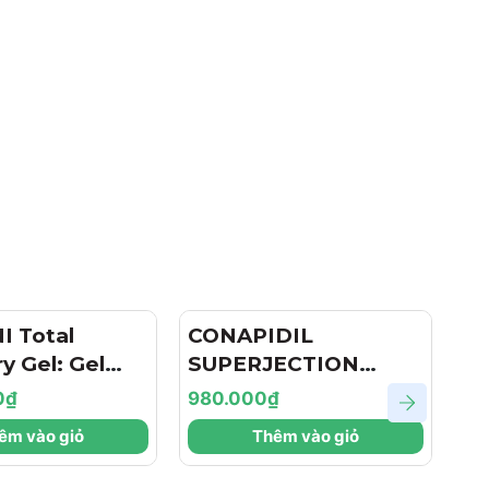
 Total
CONAPIDIL
S
y Gel: Gel
SUPERJECTION
M
i, Tái Tạo Và
FIXCICA GEL: Gel
Ge
0₫
980.000₫
2.
 Da Chuyên
Chuyên Biệt Giảm
Dầ
êm vào giỏ
Thêm vào giỏ
Mụn, Ngừa Thâm Sẹo
Ch
& Phục Hồi Da Sau Trị