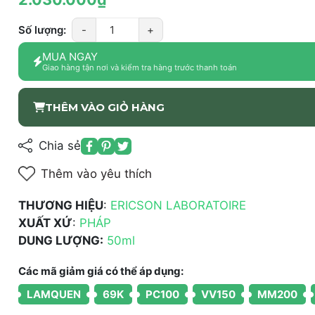
Số lượng:
-
+
MUA NGAY
Giao hàng tận nơi và kiểm tra hàng trước thanh toán
THÊM VÀO GIỎ HÀNG
Chia sẻ
Thêm vào yêu thích
THƯƠNG HIỆU
:
ERICSON LABORATOIRE
XUẤT XỨ
:
PHÁP
DUNG LƯỢNG:
50ml
Các mã giảm giá có thể áp dụng:
LAMQUEN
69K
PC100
VV150
MM200