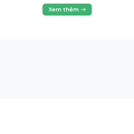
n thương mại của các phức hợp chứa một số thành phần trong
Xem thêm
 quyển.
ơn.
a da.
-ASPHYXIATION TONING GEL