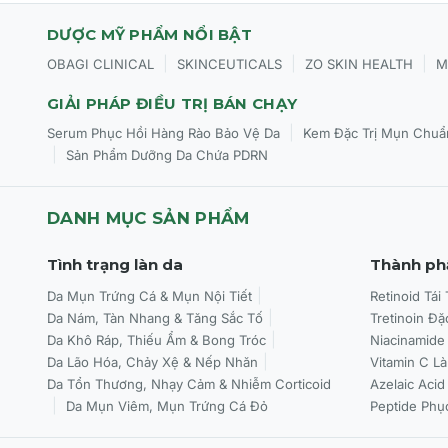
Da dễ nổi mụn hoặc đang gặp vấn đề về mụn.
DƯỢC MỸ PHẨM NỔI BẬT
|
|
|
OBAGI CLINICAL
SKINCEUTICALS
ZO SKIN HEALTH
M
Da xỉn màu, thiếu sức sống và có dấu hiệu mệt mỏi.
GIẢI PHÁP ĐIỀU TRỊ BÁN CHẠY
Da thường xuyên tiếp xúc với môi trường ô nhiễm và ánh sá
|
Serum Phục Hồi Hàng Rào Bảo Vệ Da
Kem Đặc Trị Mụn Chuẩ
Người muốn duy trì làn da tươi mát, cân bằng và khỏe mạ
|
Sản Phẩm Dưỡng Da Chứa PDRN
DANH MỤC SẢN PHẨM
CÁCH SỬ DỤNG CỦA GEL DƯỠNG ERICSON ANTI-ASPH
Áp dụng vào buổi sáng và/hoặc buổi tối.
Tình trạng làn da
Thành ph
Sau khi làm sạch da và sử dụng serum được khuyến nghị
Da Mụn Trứng Cá & Mụn Nội Tiết
Retinoid Tái
Da Nám, Tàn Nhang & Tăng Sắc Tố
Tretinoin Đặ
Lấy một lượng gel vừa đủ thoa đều lên toàn bộ khuôn mặt
Da Khô Ráp, Thiếu Ẩm & Bong Tróc
Niacinamide
Da Lão Hóa, Chảy Xệ & Nếp Nhăn
Vitamin C L
Massage nhẹ nhàng cho đến khi gel thẩm thấu hoàn toàn
Da Tổn Thương, Nhạy Cảm & Nhiễm Corticoid
Azelaic Acid
Da Mụn Viêm, Mụn Trứng Cá Đỏ
Peptide Phụ