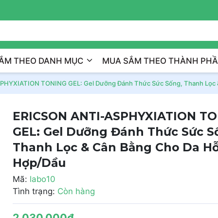
Trị Liệu Da Cá Nhân Hóa
ẮM THEO DANH MỤC
MUA SẮM THEO THÀNH PH
HYXIATION TONING GEL: Gel Dưỡng Đánh Thức Sức Sống, Thanh Lọc 
ERICSON ANTI-ASPHYXIATION T
GEL: Gel Dưỡng Đánh Thức Sức S
Thanh Lọc & Cân Bằng Cho Da H
Hợp/Dầu
Mã:
labo10
Tình trạng:
Còn hàng
2.030.000₫