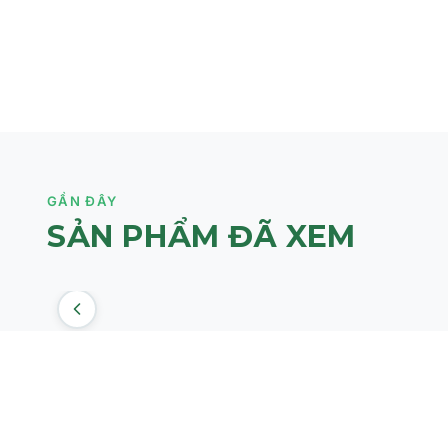
tính đầy đủ. "LIGNACELL" và "LIGHT’ENSIS" có thể là tê
danh sách chi tiết.)
CÔNG DỤNG:
Đem lại sức sống và loại bỏ dấu hiệu mệt mỏi cho làn da.
Bảo vệ da khỏi tác hại của ánh sáng xanh và ô nhiễm khí
Kích thích các cơ chế bảo vệ tự nhiên của tế bào da.
GẦN ĐÂY
Hỗ trợ làm giảm sự tiết bã nhờn, giúp da được cân bằng h
SẢN PHẨM ĐÃ XEM
Góp phần ngăn ngừa mụn trứng cá và mụn nhọt.
Tăng cường độ đàn hồi và thúc đẩy quá trình phục hồi củ
Hỗ trợ da giữ ẩm tốt hơn, mang lại cảm giác tươi mới.
ĐỐI TƯỢNG SỬ DỤNG CỦA GEL DƯỠNG ERICSON ANTI
Làn da hỗn hợp và da dầu.