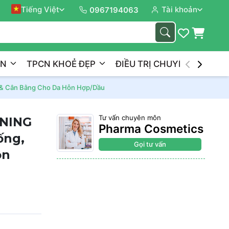
Tiếng Việt
Tài khoản
Đồng 
0967194063
ẦN
TPCN KHOẺ ĐẸP
ĐIỀU TRỊ CHUYÊN NGHIỆP
& Cân Bằng Cho Da Hỗn Hợp/Dầu
Tư vấn chuyên môn
ONING
Pharma Cosmetics
ống,
Gọi tư vấn
ỗn