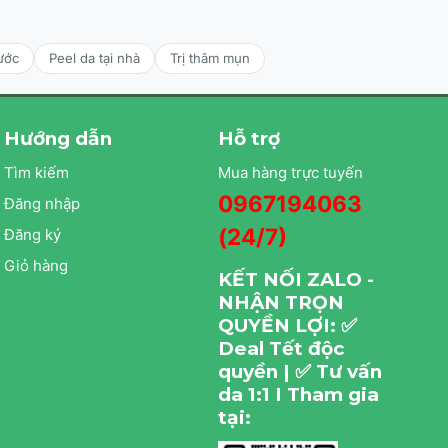
ước
Peel da tại nhà
Trị thâm mụn
Hướng dẫn
Hỗ trợ
Tìm kiếm
Mua hàng trực tuyến
0967194063
Đăng nhập
(24/7)
Đăng ký
Giỏ hàng
KẾT NỐI ZALO -
NHẬN TRỌN
QUYỀN LỢI: ✅
Deal Tết độc
quyền | ✅ Tư vấn
da 1:1 I Tham gia
tại: