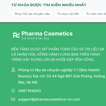
TỪ KHÓA ĐƯỢC TÌM KIẾM NHIỀU NHẤT
Phục hồi da chuyên sâu
Trị mụn nội tiết
Trị nám cho 
Pharma Cosmetics
Sức Khoẻ & Sắc Đẹp
NỀN TẢNG DƯỢC MỸ PHẨM TOÀN CẦU VÀ TRỊ LIỆU DA
CÁ NHÂN HÓA, ĐỒNG HÀNH CÙNG BẠN TRÊN HÀNH
TRÌNH XÂY DỰNG LÀN DA KHỎE ĐẸP BỀN VỮNG.
Phòng trị liệu da chuyên nghiệp 1:1 (Skin Health
Beauty) Địa chỉ: Số 44 Ngõ 897 Giải Phóng, Hoàng
Mai, Hà Nội
0967194063
support@pharmacosmetics-vn.com