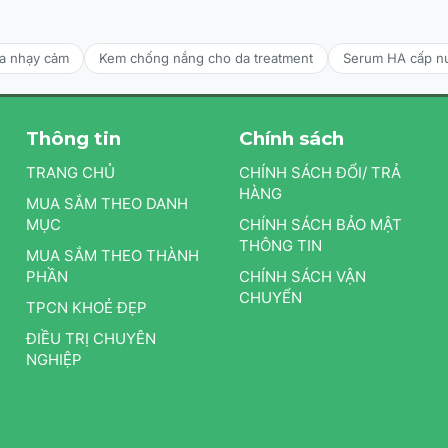
da nhạy cảm
Kem chống nắng cho da treatment
Serum HA cấp n
Thông tin
Chính sách
TRANG CHỦ
CHÍNH SÁCH ĐỔI/ TRẢ
HÀNG
MUA SẮM THEO DANH
MỤC
CHÍNH SÁCH BẢO MẬT
THÔNG TIN
MUA SẮM THEO THÀNH
PHẦN
CHÍNH SÁCH VẬN
CHUYỂN
TPCN KHOẺ ĐẸP
ĐIỀU TRỊ CHUYÊN
NGHIỆP