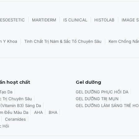
|
|
|
|
ESOESTETIC
MARTIDERM
IS CLINICAL
HISTOLAB
IMAGE 
ng xanh (từ thiết bị điện tử).
|
|
n Y Khoa
Tinh Chất Trị Nám & Sắc Tố Chuyên Sâu
Kem Chống Nắn
nh.
YXIATION TONING GEL
ần hoạt chất
Gel dưỡng
.
 Tạo Da
GEL DƯỠNG PHỤC HỒI DA
c Trị Chuyên Sâu
GEL DƯỠNG TRỊ MỤN
 và cổ.
 (Vitamin B3) Sáng Da
GEL DƯỠNG LÀM SÁNG TRẺ HO
àm Đều Màu Da
AHA
BHA
.
Ceramides
c Hồi