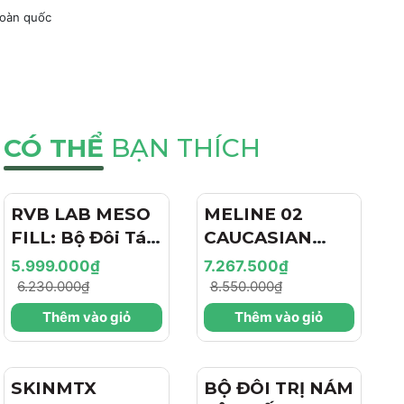
toàn quốc
CÓ THỂ
BẠN THÍCH
RVB LAB MESO
- 4%
MELINE 02
- 15%
FILL: Bộ Đôi Tái
CAUCASIAN
Tạo & Nâng Cơ
SKIN
5.999.000₫
7.267.500₫
Chuyên Sâu -
DAY/NIGHT / BỘ
6.230.000₫
8.550.000₫
Hiệu Ứng "Filler
ĐÔI TRỊ NÁM
Thêm vào giỏ
Thêm vào giỏ
+ Botox Like"
NGÀY/ĐÊM,
Cho Làn Da Trẻ
SÁNG DA, TRẺ
Hóa
HÓA VÀ CĂNG
SKINMTX
- 15%
BỘ ĐÔI TRỊ NÁM
BÓNG