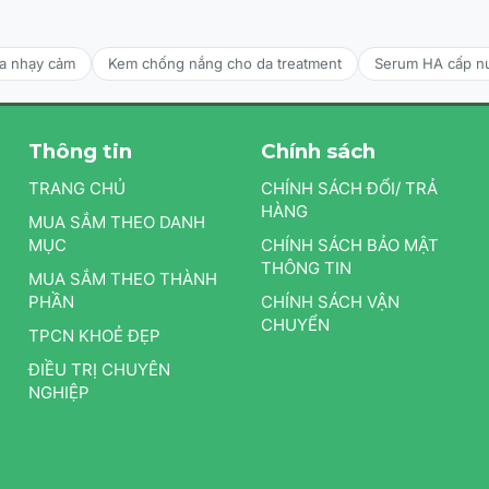
da nhạy cảm
Kem chống nắng cho da treatment
Serum HA cấp n
Thông tin
Chính sách
TRANG CHỦ
CHÍNH SÁCH ĐỔI/ TRẢ
HÀNG
MUA SẮM THEO DANH
MỤC
CHÍNH SÁCH BẢO MẬT
THÔNG TIN
MUA SẮM THEO THÀNH
PHẦN
CHÍNH SÁCH VẬN
CHUYỂN
TPCN KHOẺ ĐẸP
ĐIỀU TRỊ CHUYÊN
NGHIỆP