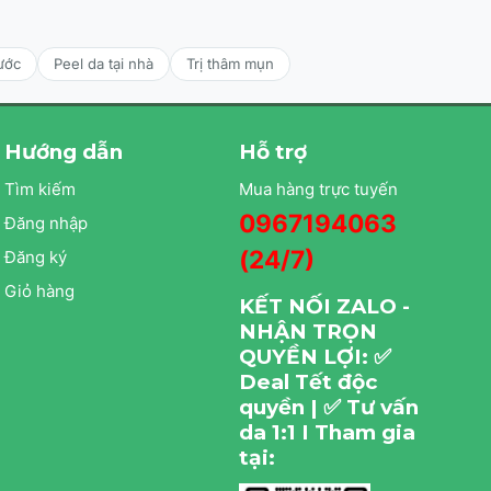
ước
Peel da tại nhà
Trị thâm mụn
Hướng dẫn
Hỗ trợ
Tìm kiếm
Mua hàng trực tuyến
0967194063
Đăng nhập
(24/7)
Đăng ký
Giỏ hàng
KẾT NỐI ZALO -
NHẬN TRỌN
QUYỀN LỢI: ✅
Deal Tết độc
quyền | ✅ Tư vấn
da 1:1 I Tham gia
tại: