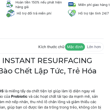
Hoàn tiền 150% nếu phát hiện
Miễn phí giao hàng 
hàng giả
Hỗ trợ đổi trả miễn phí
Hỗ trợ tận tình 24/7
Kích thước chữ
Mặc định
Lớn hơn
 INSTANT RESURFACING
Bào Chết Lập Tức, Trẻ Hóa
DS
là miếng tẩy da chết tiện lợi giúp làm lộ diện ngay vẻ
đáo của
Probiotic
và các hoạt chất tái tạo da mạnh mẽ, sản
làm mờ nếp nhăn, thu nhỏ lỗ chân lông và giảm thiểu các
n, giúp bạn có được làn da trông trong trẻo, không còn bị