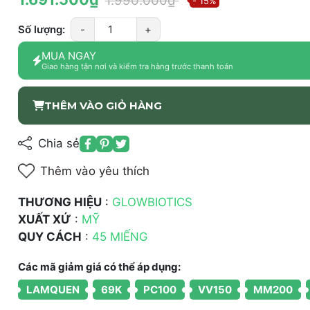
1.990.000₫
- 15%
Số lượng:
-
+
MUA NGAY
Giao hàng tận nơi và kiểm tra hàng trước thanh toán
THÊM VÀO GIỎ HÀNG
Chia sẻ
Thêm vào yêu thích
THƯƠNG HIỆU
:
GLOWBIOTICS
XUẤT XỨ
:
MỸ
QUY CÁCH
:
45 MIẾNG
Các mã giảm giá có thể áp dụng:
LAMQUEN
69K
PC100
VV150
MM200