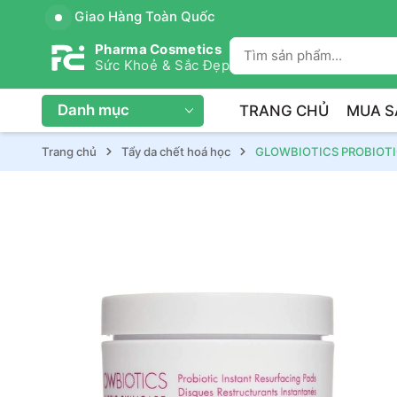
Giao Hàng Toàn Quốc
Pharma Cosmetics
Sức Khoẻ & Sắc Đẹp
Danh mục
TRANG CHỦ
MUA S
Trang chủ
Tẩy da chết hoá học
GLOWBIOTICS PROBIOTIC 