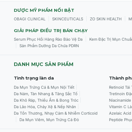
Mọi loại da: Da khô, da thường, da hỗn hợp, da nhạy cảm, 
DƯỢC MỸ PHẨM NỔI BẬT
|
|
|
OBAGI CLINICAL
SKINCEUTICALS
ZO SKIN HEALTH
M
Da gặp các vấn đề: Da mụn, da lão hóa, nếp nhăn, da bị 
GIẢI PHÁP ĐIỀU TRỊ BÁN CHẠY
Phù hợp cho cả phụ nữ mang thai.
|
Serum Phục Hồi Hàng Rào Bảo Vệ Da
Kem Đặc Trị Mụn Chuẩ
|
Sản Phẩm Dưỡng Da Chứa PDRN
CÁCH SỬ DỤNG CỦA MIẾNG TẨY DA CHẾT GLOWBIOTI
Lấy một miếng pad và lau nhẹ nhàng khắp mặt đã được l
DANH MỤC SẢN PHẨM
Tránh vùng mắt.
Tình trạng làn da
Thành ph
Sử dụng 1-2 lần/ngày, vào buổi sáng và/hoặc buổi tối, h
Da Mụn Trứng Cá & Mụn Nội Tiết
Retinoid Tái
Da Nám, Tàn Nhang & Tăng Sắc Tố
Tretinoin Đặ
Không cần rửa lại với nước.
Da Khô Ráp, Thiếu Ẩm & Bong Tróc
Niacinamide
Da Lão Hóa, Chảy Xệ & Nếp Nhăn
Vitamin C L
Da Tổn Thương, Nhạy Cảm & Nhiễm Corticoid
Azelaic Acid
Da Mụn Viêm, Mụn Trứng Cá Đỏ
Peptide Phụ