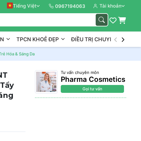
Tiếng Việt
Tài khoản
Đồng 
0967194063
ẦN
TPCN KHOẺ ĐẸP
ĐIỀU TRỊ CHUYÊN NGHIỆP
rẻ Hóa & Sáng Da
Tư vấn chuyên môn
NT
Pharma Cosmetics
Tẩy
Gọi tư vấn
Sáng