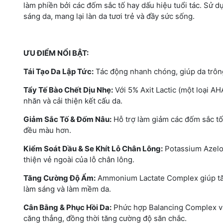
làm phiền bởi các đốm sắc tố hay dấu hiệu tuổi tác. Sử 
sáng da, mang lại làn da tươi trẻ và đầy sức sống.
ƯU ĐIỂM NỔI BẬT:
Tái Tạo Da Lập Tức:
Tác động nhanh chóng, giúp da trông 
Tẩy Tế Bào Chết Dịu Nhẹ:
Với 5% Axit Lactic (một loại A
nhăn và cải thiện kết cấu da.
Giảm Sắc Tố & Đốm Nâu:
Hỗ trợ làm giảm các đốm sắc tố
đều màu hơn.
Kiểm Soát Dầu & Se Khít Lỗ Chân Lông:
Potassium Azeloy
thiện vẻ ngoài của lỗ chân lông.
Tăng Cường Độ Ẩm:
Ammonium Lactate Complex giúp tăng
làm sáng và làm mềm da.
Cân Bằng & Phục Hồi Da:
Phức hợp Balancing Complex và 
căng thẳng, đồng thời tăng cường độ săn chắc.