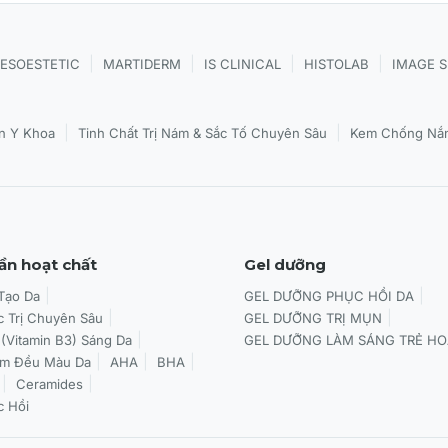
da tuổi teen và da dầu.
|
|
|
|
ESOESTETIC
MARTIDERM
IS CLINICAL
HISTOLAB
IMAGE 
tổn thương do ánh nắng, da có nhiều đốm sắc tố.
|
|
n Y Khoa
Tinh Chất Trị Nám & Sắc Tố Chuyên Sâu
Kem Chống Nắn
CS PROBIOTIC INSTANT RESURFACING PADS
àm sạch.
ần hoạt chất
Gel dưỡng
oặc theo hướng dẫn của chuyên gia.
 Tạo Da
GEL DƯỠNG PHỤC HỒI DA
c Trị Chuyên Sâu
GEL DƯỠNG TRỊ MỤN
 (Vitamin B3) Sáng Da
GEL DƯỠNG LÀM SÁNG TRẺ HO
àm Đều Màu Da
AHA
BHA
Ceramides
c Hồi