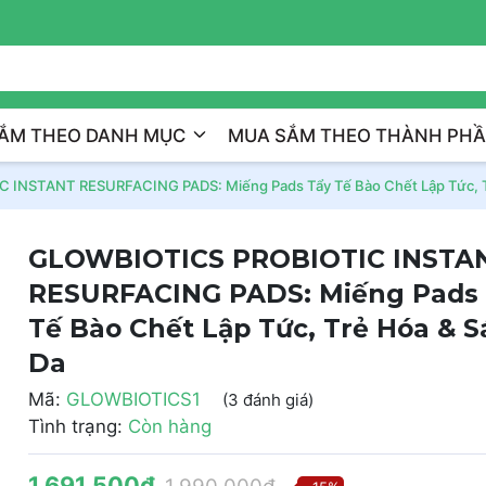
Trị Liệu Da Cá Nhân Hóa
ẮM THEO DANH MỤC
MUA SẮM THEO THÀNH PH
INSTANT RESURFACING PADS: Miếng Pads Tẩy Tế Bào Chết Lập Tức, T
GLOWBIOTICS PROBIOTIC INSTA
RESURFACING PADS: Miếng Pads 
Tế Bào Chết Lập Tức, Trẻ Hóa & 
Da
Mã:
GLOWBIOTICS1
(3 đánh giá)
Tình trạng:
Còn hàng
1.691.500₫