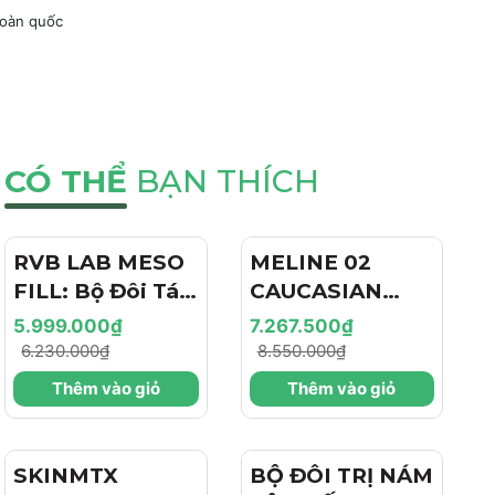
toàn quốc
CÓ THỂ
BẠN THÍCH
RVB LAB MESO
- 4%
MELINE 02
- 15%
FILL: Bộ Đôi Tái
CAUCASIAN
Tạo & Nâng Cơ
SKIN
5.999.000₫
7.267.500₫
Chuyên Sâu -
DAY/NIGHT / BỘ
6.230.000₫
8.550.000₫
Hiệu Ứng "Filler
ĐÔI TRỊ NÁM
Thêm vào giỏ
Thêm vào giỏ
+ Botox Like"
NGÀY/ĐÊM,
Cho Làn Da Trẻ
SÁNG DA, TRẺ
Hóa
HÓA VÀ CĂNG
SKINMTX
- 15%
BỘ ĐÔI TRỊ NÁM
BÓNG