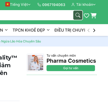
Tiếng Việt
Tài khoản
Đồng 
0967194063
ẦN
TPCN KHOẺ ĐẸP
ĐIỀU TRỊ CHUYÊN NGHIỆP
ăn Ngừa Lão Hóa Chuyên Sâu
Tư vấn chuyên môn
ality™
Pharma Cosmetics
Giảm
Gọi tư vấn
yên