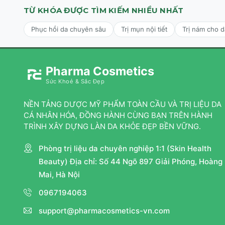
tay để lượng kem ở hai buồng được đẩy lên đều.
TỪ KHÓA ĐƯỢC TÌM KIẾM NHIỀU NHẤT
Bước 3 (Thoa sản phẩm):
Nhấn đồng thời để lấy một lượ
Phục hồi da chuyên sâu
Trị mụn nội tiết
Trị nám cho 
tay. Trộn đều nhanh hai hỗn hợp này lại với nhau và tho
Tần suất điều chỉnh:
Pharma Cosmetics
Ban đầu, nên bắt đầu sử dụng với tần suất 1 lần/ngày vào 
Sức Khoẻ & Sắc Đẹp
Sau đó, có thể tăng dần lên 2 - 3 lần/ngày tùy theo phản
tróc nhẹ, hãy giảm tần suất sử dụng xuống.
NỀN TẢNG DƯỢC MỸ PHẨM TOÀN CẦU VÀ TRỊ LIỆU DA
CÁ NHÂN HÓA, ĐỒNG HÀNH CÙNG BẠN TRÊN HÀNH
Khuyến nghị quan trọng:
Bắt buộc sử dụng kem chống nắn
TRÌNH XÂY DỰNG LÀN DA KHỎE ĐẸP BỀN VỮNG.
suốt lộ trình cải thiện.
Phòng trị liệu da chuyên nghiệp 1:1 (Skin Health
Beauty) Địa chỉ: Số 44 Ngõ 897 Giải Phóng, Hoàng
Mai, Hà Nội
0967194063
support@pharmacosmetics-vn.com