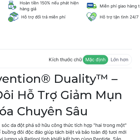
Hoàn tiền 150% nếu phát hiện
Miễn phí giao hàng 
hàng giả
Hỗ trợ đổi trả miễn phí
Hỗ trợ tận tình 24/7
Kích thước chữ
Mặc định
Lớn hơn
vention® Duality™ –
ôi Hỗ Trợ Giảm Mụn
óa Chuyên Sâu
 sóc da đột phá sở hữu công thức tích hợp "hai trong một"
 buồng đôi độc đáo giúp tách biệt và bảo toàn độ tươi mới
i lượng và Retinol tinh khiết kết hợp cùng Peptide. Sản