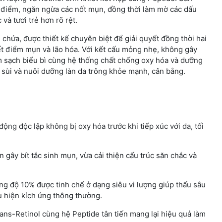
điểm, ngăn ngừa các nốt mụn, đồng thời làm mờ các dấu
và tươi trẻ hơn rõ rệt.
hứa, được thiết kế chuyên biệt để giải quyết đồng thời hai
yết điểm mụn và lão hóa. Với kết cấu mỏng nhẹ, không gây
m sạch biểu bì cùng hệ thống chất chống oxy hóa và dưỡng
ần sùi và nuôi dưỡng làn da trông khỏe mạnh, cân bằng.
ộng độc lập không bị oxy hóa trước khi tiếp xúc với da, tối
 gây bít tắc sinh mụn, vừa cải thiện cấu trúc săn chắc và
ng độ 10% được tinh chế ở dạng siêu vi lượng giúp thấu sâu
u hiện kích ứng thông thường.
ans-Retinol cùng hệ Peptide tân tiến mang lại hiệu quả làm