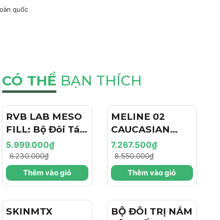
toàn quốc
CÓ THỂ
BẠN THÍCH
RVB LAB MESO
- 4%
MELINE 02
- 15%
FILL: Bộ Đôi Tái
CAUCASIAN
Tạo & Nâng Cơ
SKIN
5.999.000₫
7.267.500₫
Chuyên Sâu -
DAY/NIGHT / BỘ
6.230.000₫
8.550.000₫
Hiệu Ứng "Filler
ĐÔI TRỊ NÁM
Thêm vào giỏ
Thêm vào giỏ
+ Botox Like"
NGÀY/ĐÊM,
Cho Làn Da Trẻ
SÁNG DA, TRẺ
Hóa
HÓA VÀ CĂNG
SKINMTX
- 15%
BỘ ĐÔI TRỊ NÁM
BÓNG