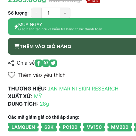
3.300.000₫
- 15%
Số lượng:
-
+
MUA NGAY
Giao hàng tận nơi và kiểm tra hàng trước thanh toán
THÊM VÀO GIỎ HÀNG
Chia sẻ
Thêm vào yêu thích
THƯƠNG HIỆU:
JAN MARINI SKIN RESEARCH
XUẤT XỨ:
MỸ
DUNG TÍCH
:
28g
Các mã giảm giá có thể áp dụng:
LAMQUEN
69K
PC100
VV150
MM200