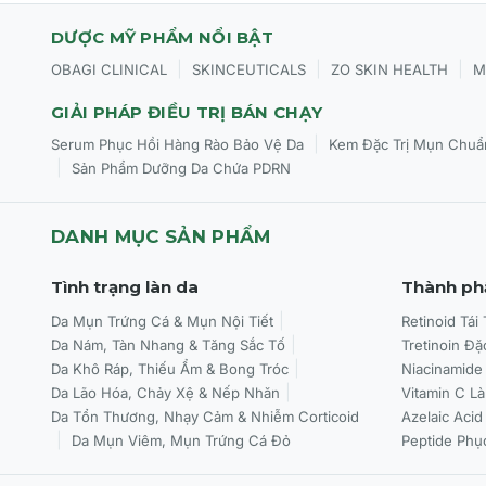
Làm mờ rõ rệt diện mạo của các nếp nhăn nông, vết chân
DƯỢC MỸ PHẨM NỔI BẬT
Cung cấp các dưỡng chất nuôi dưỡng màng bảo vệ, hỗ trợ 
|
|
|
OBAGI CLINICAL
SKINCEUTICALS
ZO SKIN HEALTH
M
GIẢI PHÁP ĐIỀU TRỊ BÁN CHẠY
Đối tượng sử dụng CỦA Jan Marini Age Intervention® D
|
Serum Phục Hồi Hàng Rào Bảo Vệ Da
Kem Đặc Trị Mụn Chuẩ
|
Sản Phẩm Dưỡng Da Chứa PDRN
Thích hợp cho người trưởng thành sở hữu làn da thường,
Làn da vừa đối mặt với tình trạng dễ lên mụn, bít tắc lỗ c
DANH MỤC SẢN PHẨM
Làn da có bề mặt sần sùi, nếp nhăn li ti, kém săn chắc v
Tình trạng làn da
Thành ph
Chống chỉ định:
Không khuyến nghị sử dụng cho phụ nữ đ
Da Mụn Trứng Cá & Mụn Nội Tiết
Retinoid Tái
Da Nám, Tàn Nhang & Tăng Sắc Tố
Tretinoin Đặ
Da Khô Ráp, Thiếu Ẩm & Bong Tróc
Niacinamide
Cách sử dụng CỦA Jan Marini Age Intervention® Dualit
Da Lão Hóa, Chảy Xệ & Nếp Nhăn
Vitamin C L
Bước 1 (Làm sạch):
Vệ sinh da mặt thật sạch bằng sữa rử
Da Tổn Thương, Nhạy Cảm & Nhiễm Corticoid
Azelaic Acid
phẩm.
Da Mụn Viêm, Mụn Trứng Cá Đỏ
Peptide Phụ
Bước 2 (Chuẩn bị):
Lắc đều sản phẩm trước khi dùng. Dốc