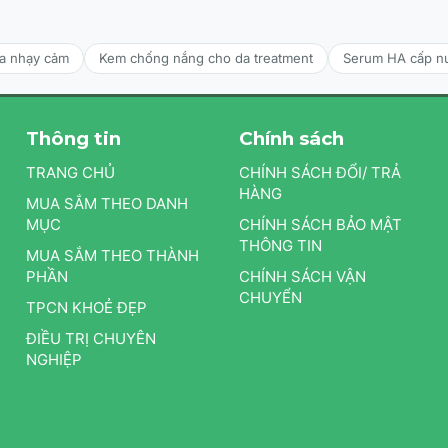
ng vừa đủ (khoảng 1 pump) từ mỗi bên buồng ra lòng bàn
da nhạy cảm
Kem chống nắng cho da treatment
Serum HA cấp n
a một lớp mỏng nhẹ lên toàn bộ vùng da cần chăm sóc.
Thông tin
Chính sách
buổi tối để da làm quen với hoạt chất.
TRANG CHỦ
CHÍNH SÁCH ĐỔI/ TRẢ
 hồi của làn da. Nếu xuất hiện hiện tượng khô da hoặc bong
HÀNG
MUA SẮM THEO DANH
MỤC
CHÍNH SÁCH BẢO MẬT
g phổ rộng vào ban ngày để bảo vệ tối đa làn da trong
THÔNG TIN
MUA SẮM THEO THÀNH
PHẦN
CHÍNH SÁCH VẬN
CHUYỂN
TPCN KHOẺ ĐẸP
ĐIỀU TRỊ CHUYÊN
NGHIỆP