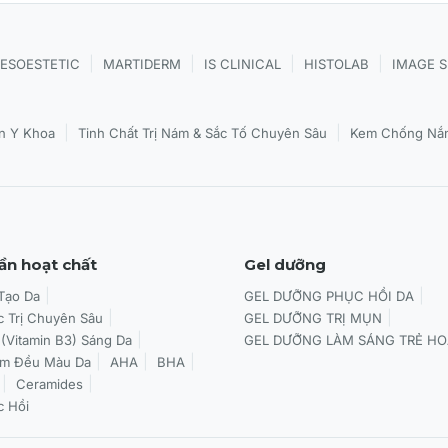
 chim và cải thiện vùng cấu trúc da kém phẳng.
duy trì làn da săn chắc, tươi sáng và trông khỏe mạnh hơn.
|
|
|
|
ESOESTETIC
MARTIDERM
IS CLINICAL
HISTOLAB
IMAGE 
uality™
|
|
n Y Khoa
Tinh Chất Trị Nám & Sắc Tố Chuyên Sâu
Kem Chống Nắn
 da hỗn hợp hoặc da dầu.
hân lông, vừa xuất hiện các dấu hiệu lão hóa tự nhiên.
à có nhiều vết thâm sau mụn.
ần hoạt chất
Gel dưỡng
ang trong giai đoạn mang thai hoặc đang cho con bú.
 Tạo Da
GEL DƯỠNG PHỤC HỒI DA
c Trị Chuyên Sâu
GEL DƯỠNG TRỊ MỤN
 (Vitamin B3) Sáng Da
GEL DƯỠNG LÀM SÁNG TRẺ HO
y™
àm Đều Màu Da
AHA
BHA
a mặt dịu nhẹ và thấm khô hoàn toàn trước khi áp dụng sản
Ceramides
c Hồi
 ngược chai và gõ nhẹ phần đầu nắp vài lần vào lòng bàn