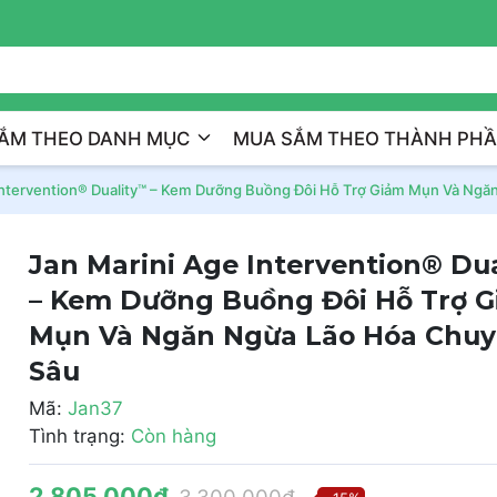
Trị Liệu Da Cá Nhân Hóa
ẮM THEO DANH MỤC
MUA SẮM THEO THÀNH PH
Intervention® Duality™ – Kem Dưỡng Buồng Đôi Hỗ Trợ Giảm Mụn Và Ng
Jan Marini Age Intervention® Du
– Kem Dưỡng Buồng Đôi Hỗ Trợ 
Mụn Và Ngăn Ngừa Lão Hóa Chu
Sâu
Mã:
Jan37
Tình trạng:
Còn hàng
2.805.000₫