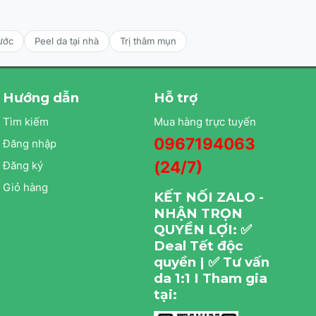
ước
Peel da tại nhà
Trị thâm mụn
Hướng dẫn
Hỗ trợ
Tìm kiếm
Mua hàng trực tuyến
0967194063
Đăng nhập
(24/7)
Đăng ký
Giỏ hàng
KẾT NỐI ZALO -
NHẬN TRỌN
QUYỀN LỢI: ✅
Deal Tết độc
quyền | ✅ Tư vấn
da 1:1 I Tham gia
tại: