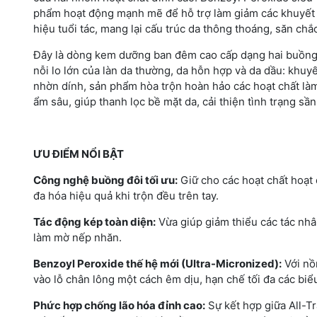
phẩm hoạt động mạnh mẽ để hỗ trợ làm giảm các khuyết 
hiệu tuổi tác, mang lại cấu trúc da thông thoáng, săn chắc 
Đây là dòng kem dưỡng ban đêm cao cấp dạng hai buồng c
nỗi lo lớn của làn da thường, da hỗn hợp và da dầu: khu
nhờn dính, sản phẩm hòa trộn hoàn hảo các hoạt chất là
ẩm sâu, giúp thanh lọc bề mặt da, cải thiện tình trạng s
ƯU ĐIỂM NỔI BẬT
Công nghệ buồng đôi tối ưu:
Giữ cho các hoạt chất hoạt đ
đa hóa hiệu quả khi trộn đều trên tay.
Tác động kép toàn diện:
Vừa giúp giảm thiểu các tác nhân
làm mờ nếp nhăn.
Benzoyl Peroxide thế hệ mới (Ultra-Micronized):
Với nồ
vào lỗ chân lông một cách êm dịu, hạn chế tối đa các biể
Phức hợp chống lão hóa đỉnh cao:
Sự kết hợp giữa All-Tr