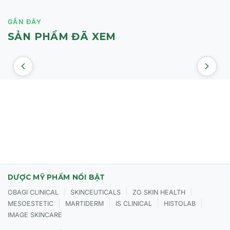
GẦN ĐÂY
SẢN PHẨM ĐÃ XEM
DƯỢC MỸ PHẨM NỔI BẬT
|
|
|
OBAGI CLINICAL
SKINCEUTICALS
ZO SKIN HEALTH
|
|
|
|
MESOESTETIC
MARTIDERM
IS CLINICAL
HISTOLAB
IMAGE SKINCARE