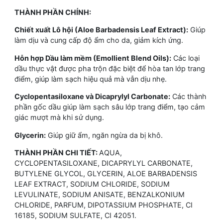
THÀNH PHẦN CHÍNH:
Chiết xuất Lô hội (Aloe Barbadensis Leaf Extract):
Giúp
làm dịu và cung cấp độ ẩm cho da, giảm kích ứng.
Hỗn hợp Dầu làm mềm (Emollient Blend Oils):
Các loại
dầu thực vật được pha trộn đặc biệt để hòa tan lớp trang
điểm, giúp làm sạch hiệu quả mà vẫn dịu nhẹ.
Cyclopentasiloxane và Dicaprylyl Carbonate:
Các thành
phần gốc dầu giúp làm sạch sâu lớp trang điểm, tạo cảm
giác mượt mà khi sử dụng.
Glycerin:
Giúp giữ ẩm, ngăn ngừa da bị khô.
THÀNH PHẦN CHI TIẾT:
AQUA,
CYCLOPENTASILOXANE, DICAPRYLYL CARBONATE,
BUTYLENE GLYCOL, GLYCERIN, ALOE BARBADENSIS
LEAF EXTRACT, SODIUM CHLORIDE, SODIUM
LEVULINATE, SODIUM ANISATE, BENZALKONIUM
CHLORIDE, PARFUM, DIPOTASSIUM PHOSPHATE, CI
16185, SODIUM SULFATE, CI 42051.