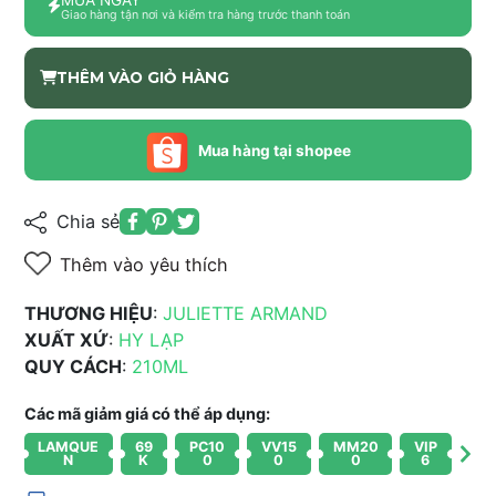
Giao hàng tận nơi và kiểm tra hàng trước thanh toán
THÊM VÀO GIỎ HÀNG
Mua hàng tại shopee
Chia sẻ
Thêm vào yêu thích
THƯƠNG HIỆU
:
JULIETTE ARMAND
XUẤT XỨ
:
HY LẠP
QUY CÁCH
:
210ML
Các mã giảm giá có thể áp dụng:
LAMQUE
69
PC10
VV15
MM20
VIP
N
K
0
0
0
6