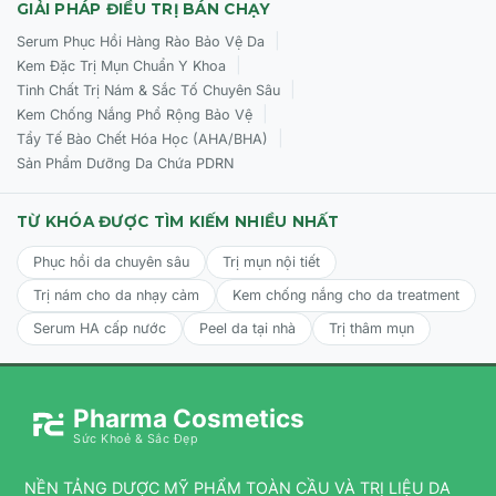
GIẢI PHÁP ĐIỀU TRỊ BÁN CHẠY
|
Serum Phục Hồi Hàng Rào Bảo Vệ Da
|
Kem Đặc Trị Mụn Chuẩn Y Khoa
|
Tinh Chất Trị Nám & Sắc Tố Chuyên Sâu
|
Kem Chống Nắng Phổ Rộng Bảo Vệ
|
Tẩy Tế Bào Chết Hóa Học (AHA/BHA)
Sản Phẩm Dưỡng Da Chứa PDRN
TỪ KHÓA ĐƯỢC TÌM KIẾM NHIỀU NHẤT
Phục hồi da chuyên sâu
Trị mụn nội tiết
Trị nám cho da nhạy cảm
Kem chống nắng cho da treatment
Serum HA cấp nước
Peel da tại nhà
Trị thâm mụn
Pharma Cosmetics
Sức Khoẻ & Sắc Đẹp
NỀN TẢNG DƯỢC MỸ PHẨM TOÀN CẦU VÀ TRỊ LIỆU DA