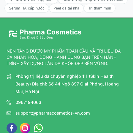
Serum HA cấp nước
Peel da tại nhà
Trị thâm mụn
Pharma Cosmetics
Sức Khoẻ & Sắc Đẹp
NỀN TẢNG DƯỢC MỸ PHẨM TOÀN CẦU VÀ TRỊ LIỆU DA
CÁ NHÂN HÓA, ĐỒNG HÀNH CÙNG BẠN TRÊN HÀNH
TRÌNH XÂY DỰNG LÀN DA KHỎE ĐẸP BỀN VỮNG.
Phòng trị liệu da chuyên nghiệp 1:1 (Skin Health
Beauty) Địa chỉ: Số 44 Ngõ 897 Giải Phóng, Hoàng
Mai, Hà Nội
0967194063
support@pharmacosmetics-vn.com