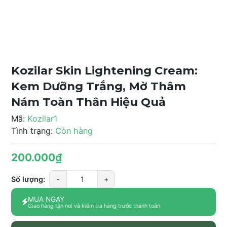
Kozilar Skin Lightening Cream:
Kem Dưỡng Trắng, Mờ Thâm
Nám Toàn Thân Hiệu Quả
Mã:
Kozilar1
Tình trạng:
Còn hàng
200.000₫
Số lượng:
-
+
MUA NGAY
Giao hàng tận nơi và kiểm tra hàng trước thanh toán