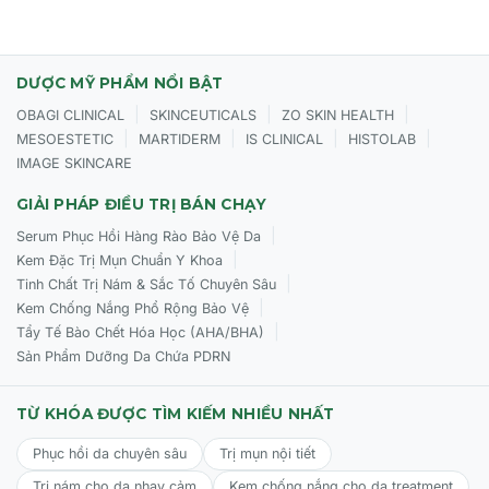
Hướng dẫn sử dụng chuẩn chuyên gia của kem Kozilar
DƯỢC MỸ PHẨM NỔI BẬT
Skin Lightening Cream
|
|
|
OBAGI CLINICAL
SKINCEUTICALS
ZO SKIN HEALTH
Làm sạch:
Rửa mặt sạch và sử dụng toner/serum dưỡng
|
|
|
|
MESOESTETIC
MARTIDERM
IS CLINICAL
HISTOLAB
ẩm.
IMAGE SKINCARE
Thoa kem:
Lấy một lượng kem Kozilar vừa đủ thoa đều
GIẢI PHÁP ĐIỀU TRỊ BÁN CHẠY
lên mặt hoặc các vùng da cần làm sáng.
|
Serum Phục Hồi Hàng Rào Bảo Vệ Da
Tần suất:
Sử dụng mỗi tối (hoặc cả sáng và tối).
|
Kem Đặc Trị Mụn Chuẩn Y Khoa
|
Tinh Chất Trị Nám & Sắc Tố Chuyên Sâu
Bảo vệ:
Bắt buộc sử dụng kem chống nắng vào ban ngày
|
Kem Chống Nắng Phổ Rộng Bảo Vệ
để bảo vệ thành quả dưỡng trắng.
|
Tẩy Tế Bào Chết Hóa Học (AHA/BHA)
Kết hợp:
Có thể dùng chung với Retinol, Tretinoin hoặc
Sản Phẩm Dưỡng Da Chứa PDRN
AHA/BHA để tăng hiệu quả tái tạo da.
TỪ KHÓA ĐƯỢC TÌM KIẾM NHIỀU NHẤT
Lưu ý:
Hiện tại hãng chỉ sản xuất tuýp 15g tiện lợi, phù
hợp để mang theo đi du lịch hoặc dùng thử.
Phục hồi da chuyên sâu
Trị mụn nội tiết
Trị nám cho da nhạy cảm
Kem chống nắng cho da treatment