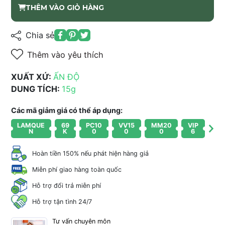
THÊM VÀO GIỎ HÀNG
Chia sẻ
Thêm vào yêu thích
XUẤT XỨ:
ẤN ĐỘ
DUNG TÍCH:
15g
Các mã giảm giá có thể áp dụng:
LAMQUE
69
PC10
VV15
MM20
VIP
N
K
0
0
0
6
Hoàn tiền 150% nếu phát hiện hàng giả
Miễn phí giao hàng toàn quốc
Hỗ trợ đổi trả miễn phí
Hỗ trợ tận tình 24/7
Tư vấn chuyên môn