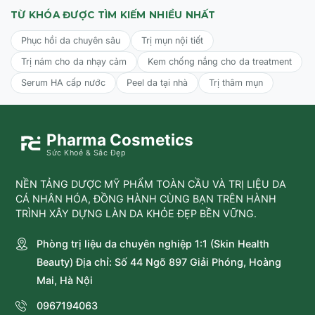
Người muốn cải thiện quầng thâm và bọng mắt.
TỪ KHÓA ĐƯỢC TÌM KIẾM NHIỀU NHẤT
Người muốn dưỡng ẩm và làm mượt vùng da mắt.
Phục hồi da chuyên sâu
Trị mụn nội tiết
Phù hợp cho những ai tìm kiếm một giải pháp chăm sóc
Trị nám cho da nhạy cảm
Kem chống nắng cho da treatment
mắt chuyên sâu, hiệu quả.
Serum HA cấp nước
Peel da tại nhà
Trị thâm mụn
CÁCH SỬ DỤNG CỦA TINH CHẤT MEDIK8 r-Retinoate®
Pharma Cosmetics
Day & Night Eye Serum
Sức Khoẻ & Sắc Đẹp
Vào buổi sáng và buổi tối, sau khi rửa mặt sạch, lấy một
lượng nhỏ serum.
NỀN TẢNG DƯỢC MỸ PHẨM TOÀN CẦU VÀ TRỊ LIỆU DA
CÁ NHÂN HÓA, ĐỒNG HÀNH CÙNG BẠN TRÊN HÀNH
Nhẹ nhàng thoa và vỗ đều lên vùng da dưới mắt và
TRÌNH XÂY DỰNG LÀN DA KHỎE ĐẸP BỀN VỮNG.
xương chân mày, tránh để sản phẩm tiếp xúc trực tiếp
vào mắt.
Phòng trị liệu da chuyên nghiệp 1:1 (Skin Health
Sử dụng ngón tay áp út để tán đều và massage nhẹ
Beauty) Địa chỉ: Số 44 Ngõ 897 Giải Phóng, Hoàng
nhàng cho sản phẩm thẩm thấu.
Mai, Hà Nội
0967194063