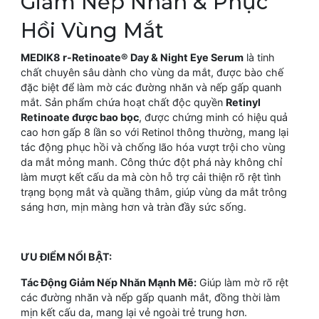
Giảm Nếp Nhăn & Phục
Hồi Vùng Mắt
MEDIK8 r-Retinoate® Day & Night Eye Serum
là tinh
chất chuyên sâu dành cho vùng da mắt, được bào chế
đặc biệt để làm mờ các đường nhăn và nếp gấp quanh
mắt. Sản phẩm chứa hoạt chất độc quyền
Retinyl
Retinoate được bao bọc
, được chứng minh có hiệu quả
cao hơn gấp 8 lần so với Retinol thông thường, mang lại
tác động phục hồi và chống lão hóa vượt trội cho vùng
da mắt mỏng manh. Công thức đột phá này không chỉ
làm mượt kết cấu da mà còn hỗ trợ cải thiện rõ rệt tình
trạng bọng mắt và quầng thâm, giúp vùng da mắt trông
sáng hơn, mịn màng hơn và tràn đầy sức sống.
ƯU ĐIỂM NỔI BẬT:
Tác Động Giảm Nếp Nhăn Mạnh Mẽ:
Giúp làm mờ rõ rệt
các đường nhăn và nếp gấp quanh mắt, đồng thời làm
mịn kết cấu da, mang lại vẻ ngoài trẻ trung hơn.