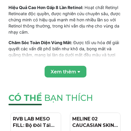
Hiệu Quả Cao Hơn Gấp 8 Lần Retinol:
Hoạt chất Retinyl
Retinoate độc quyền, được nghiên cứu chuyên sâu, được
chứng minh có hiệu quả mạnh mẽ hơn nhiều lần so với
Retinol thông thường, trong khi vẫn dịu nhẹ cho vùng da
nhạy cảm.
Chăm Sóc Toàn Diện Vùng Mắt:
Được tối ưu hóa để giải
quyết các vấn đề phổ biến như khô da, bọng mắt và
quầng thâm, mang lại làn da dưới mắt đều màu và tươi
sáng hơn.
Xem thêm
Dùng Được Cả Ngày & Đêm:
Công thức ổn định cho phép
sử dụng cả vào ban ngày và ban đêm để tối đa hóa hiệu
quả chăm sóc.
Làm Dịu & Cấp Ẩm:
Chứa các thành phần dưỡng ẩm như
CÓ THỂ
BẠN THÍCH
Hyaluronic Acid, Glycerin, Squalane giúp giữ ẩm, mang lại
cảm giác dễ chịu và mềm mại cho vùng mắt.
Công Nghệ Bao Bọc Độc Quyền:
Giúp Retinyl Retinoate
RVB LAB MESO
- 4%
MELINE 02
- 15%
ổn định và thẩm thấu sâu, mang lại hiệu quả cao nhất mà
FILL: Bộ Đôi Tái
CAUCASIAN SKIN
vẫn đảm bảo sự dịu nhẹ.