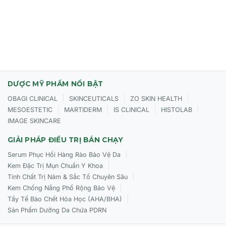
Vanilla Planifolia (Vanilla) Fruit Extract, Citric Acid,
Theobromine.
CÔNG DỤNG:
Giúp làm mờ rõ rệt các nếp nhăn và rãnh gấp quanh mắt.
Cải thiện tình trạng bọng mắt và quầng thâm.
DƯỢC MỸ PHẨM NỔI BẬT
Làm mịn kết cấu da, giúp vùng da mắt trông trẻ trung
hơn.
|
|
|
OBAGI CLINICAL
SKINCEUTICALS
ZO SKIN HEALTH
|
|
|
|
MESOESTETIC
MARTIDERM
IS CLINICAL
HISTOLAB
Dưỡng ẩm sâu, nuôi dưỡng và bảo vệ vùng da mắt mỏng
IMAGE SKINCARE
manh.
GIẢI PHÁP ĐIỀU TRỊ BÁN CHẠY
Hỗ trợ làm sáng và giúp vùng mắt trông tươi tắn, rạng rỡ
hơn.
|
Serum Phục Hồi Hàng Rào Bảo Vệ Da
|
Kem Đặc Trị Mụn Chuẩn Y Khoa
|
Tinh Chất Trị Nám & Sắc Tố Chuyên Sâu
ĐỐI TƯỢNG SỬ DỤNG CỦA TINH CHẤT MEDIK8 r-
|
Kem Chống Nắng Phổ Rộng Bảo Vệ
Retinoate® Day & Night Eye Serum
|
Tẩy Tế Bào Chết Hóa Học (AHA/BHA)
Sản Phẩm Dưỡng Da Chứa PDRN
Người có nếp nhăn, rãnh nhăn ở vùng da quanh mắt.