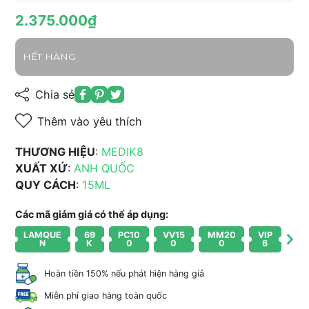
2.375.000₫
HẾT HÀNG
Chia sẻ
Thêm vào yêu thích
THƯƠNG HIỆU
:
MEDIK8
XUẤT XỨ
:
ANH QUỐC
QUY CÁCH
:
15ML
Các mã giảm giá có thể áp dụng:
LAMQUE
69
PC10
VV15
MM20
VIP
N
K
0
0
0
6
Hoàn tiền 150% nếu phát hiện hàng giả
Miễn phí giao hàng toàn quốc