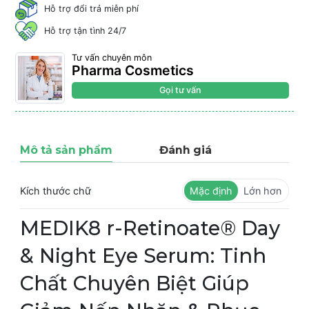
Hỗ trợ đổi trả miễn phí
Hỗ trợ tận tình 24/7
Tư vấn chuyên môn
Pharma Cosmetics
Gọi tư vấn
Mô tả sản phẩm
Đánh giá
Kích thước chữ
Mặc định
Lớn hơn
MEDIK8 r-Retinoate® Day
& Night Eye Serum: Tinh
Chất Chuyên Biệt Giúp