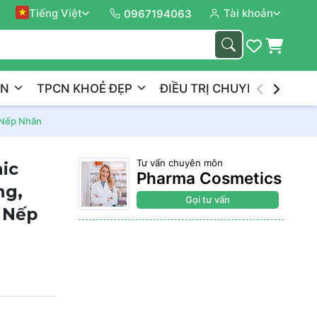
Tiếng Việt
Tài khoản
Đồng 
0967194063
ẦN
TPCN KHOẺ ĐẸP
ĐIỀU TRỊ CHUYÊN NGHIỆP
 Nếp Nhăn
Tư vấn chuyên môn
ic
Pharma Cosmetics
ng,
Gọi tư vấn
 Nếp