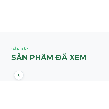
Đốm Sắc Tố
Cấp nước sâu và giữ ẩm đa tầng, ngăn ngừa tình trạng da
Hỗ trợ làm mờ các nếp nhăn nông, vết chân chim và làm 
màng hơn.
Tăng cường độ săn chắc, đàn hồi cho biểu bì, giúp cải th
Dưỡng sáng, cải thiện vùng da xỉn màu, nuôi dưỡng làn da
GẦN ĐÂY
Đối tượng sử dụng CỦA Mineaderm H.A. Intense Hyalu
SẢN PHẨM ĐÃ XEM
Sản phẩm phù hợp với mọi loại da, kể cả làn da nhạy cảm
Đặc biệt lý tưởng cho làn da thiếu ẩm, mất nước, bề mặt 
Làn da đang xuất hiện các dấu hiệu tuổi tác như nếp nhă
Cách sử dụng CỦA Mineaderm H.A. Intense Hyaluronic
Bước 1:
Làm sạch da bằng sữa rửa mặt và cân bằng lại với