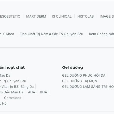
hoảng 3 - 4 giọt) ra lòng bàn tay hoặc chấm trực tiếp lên
|
|
|
|
ESOESTETIC
MARTIDERM
IS CLINICAL
HISTOLAB
IMAGE 
 nhẹ nhàng để các phân tử HA dễ dàng thẩm thấu sâu vào
|
|
n Y Khoa
Tinh Chất Trị Nám & Sắc Tố Chuyên Sâu
Kem Chống Nắn
ổi tối để đạt hiệu quả cấp ẩm tối ưu.
ần hoạt chất
Gel dưỡng
 Tạo Da
GEL DƯỠNG PHỤC HỒI DA
c Trị Chuyên Sâu
GEL DƯỠNG TRỊ MỤN
 (Vitamin B3) Sáng Da
GEL DƯỠNG LÀM SÁNG TRẺ HO
àm Đều Màu Da
AHA
BHA
Ceramides
c Hồi