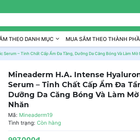
Trị Liệu Da Cá Nhân Hóa
ẮM THEO DANH MỤC
MUA SẮM THEO THÀNH PH
nic Serum – Tinh Chất Cấp Ẩm Đa Tầng, Dưỡng Da Căng Bóng Và Làm Mờ
Mineaderm H.A. Intense Hyaluron
Serum – Tinh Chất Cấp Ẩm Đa Tầ
Dưỡng Da Căng Bóng Và Làm Mờ
Nhăn
Mã:
Mineaderm19
Tình trạng:
Còn hàng
997.000₫