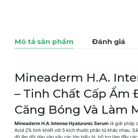
Mô tả sản phẩm
Đánh giá
Mineaderm H.A. Inte
– Tinh Chất Cấp Ẩm
Căng Bóng Và Làm 
Mineaderm H.A. Intense Hyaluronic Serum
là giải pháp
Acid 2% tinh khiết với 5 kích thước phân tử khác nhau. 
độ ẩm dồi dào vào sâu các lớp biểu bì, hỗ trợ làm đầy các