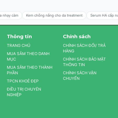
da nhạy cảm
Kem chống nắng cho da treatment
Serum HA cấp n
Thông tin
Chính sách
TRANG CHỦ
CHÍNH SÁCH ĐỔI/ TRẢ
HÀNG
MUA SẮM THEO DANH
MỤC
CHÍNH SÁCH BẢO MẬT
THÔNG TIN
MUA SẮM THEO THÀNH
PHẦN
CHÍNH SÁCH VẬN
CHUYỂN
TPCN KHOẺ ĐẸP
ĐIỀU TRỊ CHUYÊN
NGHIỆP