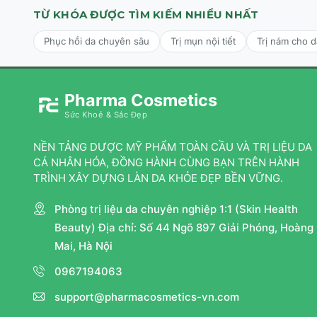
TỪ KHÓA ĐƯỢC TÌM KIẾM NHIỀU NHẤT
Phục hồi da chuyên sâu
Trị mụn nội tiết
Trị nám cho 
Pharma Cosmetics
Sức Khoẻ & Sắc Đẹp
NỀN TẢNG DƯỢC MỸ PHẨM TOÀN CẦU VÀ TRỊ LIỆU DA
CÁ NHÂN HÓA, ĐỒNG HÀNH CÙNG BẠN TRÊN HÀNH
TRÌNH XÂY DỰNG LÀN DA KHỎE ĐẸP BỀN VỮNG.
Phòng trị liệu da chuyên nghiệp 1:1 (Skin Health
Beauty) Địa chỉ: Số 44 Ngõ 897 Giải Phóng, Hoàng
Mai, Hà Nội
0967194063
support@pharmacosmetics-vn.com