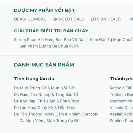
Bước 2:
Khi da còn ẩm nhẹ, lấy một lượng serum vừa đủ (k
DƯỢC MỸ PHẨM NỔI BẬT
các điểm trên khuôn mặt.
|
|
|
OBAGI CLINICAL
SKINCEUTICALS
ZO SKIN HEALTH
M
Bước 3:
Thoa đều khắp mặt và dùng các đầu ngón tay vỗ
GIẢI PHÁP ĐIỀU TRỊ BÁN CHẠY
da.
|
Serum Phục Hồi Hàng Rào Bảo Vệ Da
Kem Đặc Trị Mụn Chuẩ
Tần suất:
Sử dụng đều đặn 2 lần/ngày vào buổi sáng và bu
|
Sản Phẩm Dưỡng Da Chứa PDRN
DANH MỤC SẢN PHẨM
Tình trạng làn da
Thành ph
Da Mụn Trứng Cá & Mụn Nội Tiết
Retinoid Tái
Da Nám, Tàn Nhang & Tăng Sắc Tố
Tretinoin Đặ
Da Khô Ráp, Thiếu Ẩm & Bong Tróc
Niacinamide
Da Lão Hóa, Chảy Xệ & Nếp Nhăn
Vitamin C L
Da Tổn Thương, Nhạy Cảm & Nhiễm Corticoid
Azelaic Acid
Da Mụn Viêm, Mụn Trứng Cá Đỏ
Peptide Phụ