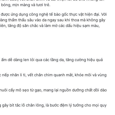
 bóng, mịn màng và tươi trẻ.
 được ứng dụng công nghệ tế bào gốc thực vật hiện đại. Với
dàng thẩm thấu sâu vào da ngay sau khi thoa mà không gây
hiên, tăng độ săn chắc và làm mờ các dấu hiệu sạm màu,
ẩm dễ dàng len lỏi qua các tầng da, tăng cường hiệu quả
 nếp nhăn li ti, vết chân chim quanh mắt, khóe môi và vùng
nuôi cấy mô sẹo từ gạo, mang lại nguồn dưỡng chất dồi dào
ây bít tắc lỗ chân lông, là bước đệm lý tưởng cho mọi quy