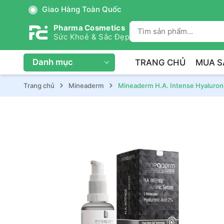
Giao Hàng Toàn Quốc
Pharma Cosmetics
Sức Khoẻ & Sắc Đẹp
Danh mục
TRANG CHỦ
MUA S
Trang chủ
Mineaderm
Mineaderm H.A. Intense Hyaluro