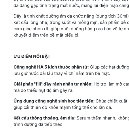
da đang gặp tình trạng mất nước, mang lại diện mạo căng
Đây là tinh chất dưỡng ẩm đa chức năng (dung tích 30ml)
kết cấu lỏng nhẹ, trong suốt và mỏng mịn, sản phẩm dễ 
cảm giác nhờn rít, giúp nuôi dưỡng hàng rào bảo vệ tự n
khuyết điểm trên bề mặt biểu bì.
ƯU ĐIỂM NỔI BẬT
Công nghệ HA 5 kích thước phân tử:
Giúp các hạt dưỡng 
lưu giữ nước dài lâu thay vì chỉ nằm trên bề mặt.
Giải pháp "fill" đầy rãnh nhăn tự nhiên:
Hỗ trợ làm mờ các
má do thiếu hụt độ ẩm gây ra.
Ứng dụng công nghệ sinh học tiên tiến:
Chứa chiết xuất 
giúp cải thiện độ khỏe mạnh tổng thể cho làn da.
Kết cấu thông thoáng, êm dịu:
Serum thấm nhanh, không g
trình dưỡng da tiếp theo.