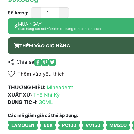
Số lượng:
-
+
MUA NGAY
Giao hàng tận nơi và kiểm tra hàng trước thanh toán
THÊM VÀO GIỎ HÀNG
Chia sẻ
Thêm vào yêu thích
THƯƠNG HIỆU:
Mineaderm
XUẤT XỨ:
Thổ Nhĩ Kỳ
DUNG TÍCH:
30ML
Các mã giảm giá có thể áp dụng:
LAMQUEN
69K
PC100
VV150
MM200