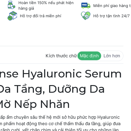
Hoàn tiền 150% nếu phát hiện
Miễn phí giao hàng 
hàng giả
Hỗ trợ đổi trả miễn phí
Hỗ trợ tận tình 24/7
Kích thước chữ
Mặc định
Lớn hơn
nse Hyaluronic Serum
 Đa Tầng, Dưỡng Da
Mờ Nếp Nhăn
 cấp ẩm chuyên sâu thế hệ mới sở hữu phức hợp Hyaluronic
Sản phẩm hoạt động theo cơ chế thẩm thấu đa tầng, giúp đưa
 rãnh cười, vết chân chim và cải thiện tối ưu cho những làn