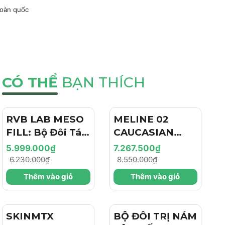
toàn quốc
CÓ THỂ
BẠN THÍCH
RVB LAB MESO
- 4%
MELINE 02
- 15%
FILL: Bộ Đôi Tái
CAUCASIAN
Tạo & Nâng Cơ
SKIN
5.999.000₫
7.267.500₫
Chuyên Sâu -
DAY/NIGHT / BỘ
6.230.000₫
8.550.000₫
Hiệu Ứng "Filler
ĐÔI TRỊ NÁM
Thêm vào giỏ
Thêm vào giỏ
+ Botox Like"
NGÀY/ĐÊM,
Cho Làn Da Trẻ
SÁNG DA, TRẺ
Hóa
HÓA VÀ CĂNG
SKINMTX
- 15%
BỘ ĐÔI TRỊ NÁM
BÓNG