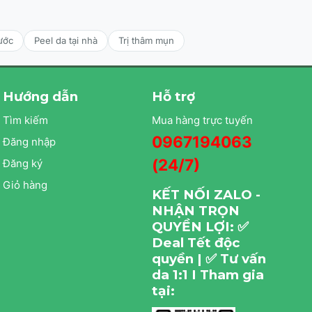
ước
Peel da tại nhà
Trị thâm mụn
Hướng dẫn
Hỗ trợ
Tìm kiếm
Mua hàng trực tuyến
0967194063
Đăng nhập
(24/7)
Đăng ký
Giỏ hàng
KẾT NỐI ZALO -
NHẬN TRỌN
QUYỀN LỢI: ✅
Deal Tết độc
quyền | ✅ Tư vấn
da 1:1 I Tham gia
tại: