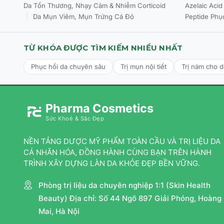
Da Tổn Thương, Nhạy Cảm & Nhiễm Corticoid
Azelaic Acid
Da Mụn Viêm, Mụn Trứng Cá Đỏ
Peptide Phụ
TỪ KHÓA ĐƯỢC TÌM KIẾM NHIỀU NHẤT
Phục hồi da chuyên sâu
Trị mụn nội tiết
Trị nám cho 
Pharma Cosmetics
Sức Khoẻ & Sắc Đẹp
NỀN TẢNG DƯỢC MỸ PHẨM TOÀN CẦU VÀ TRỊ LIỆU DA
CÁ NHÂN HÓA, ĐỒNG HÀNH CÙNG BẠN TRÊN HÀNH
TRÌNH XÂY DỰNG LÀN DA KHỎE ĐẸP BỀN VỮNG.
Phòng trị liệu da chuyên nghiệp 1:1 (Skin Health
Beauty) Địa chỉ: Số 44 Ngõ 897 Giải Phóng, Hoàng
Mai, Hà Nội