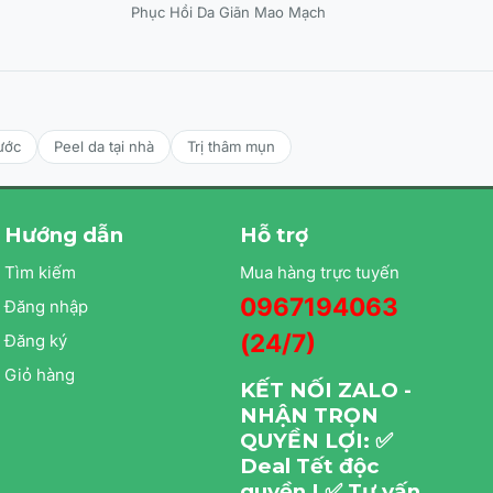
Phục Hồi Da Giãn Mao Mạch
ước
Peel da tại nhà
Trị thâm mụn
Hướng dẫn
Hỗ trợ
Tìm kiếm
Mua hàng trực tuyến
0967194063
Đăng nhập
(24/7)
Đăng ký
Giỏ hàng
KẾT NỐI ZALO -
NHẬN TRỌN
QUYỀN LỢI: ✅
Deal Tết độc
quyền | ✅ Tư vấn