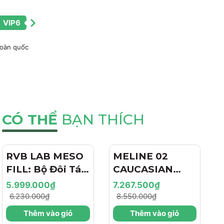
VIP6
toàn quốc
CÓ THỂ
BẠN THÍCH
RVB LAB MESO
- 4%
MELINE 02
- 15%
FILL: Bộ Đôi Tái
CAUCASIAN
Tạo & Nâng Cơ
SKIN
5.999.000₫
7.267.500₫
Chuyên Sâu -
DAY/NIGHT / BỘ
6.230.000₫
8.550.000₫
Hiệu Ứng "Filler
ĐÔI TRỊ NÁM
Thêm vào giỏ
Thêm vào giỏ
+ Botox Like"
NGÀY/ĐÊM,