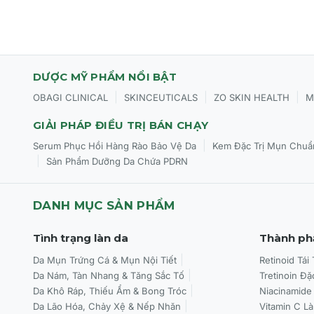
Lắc đều trước khi sử dụng.
Thoa đều lên mặt và cổ 15 phút trước khi ra nắng.
Thoa lại sau mỗi 2 giờ hoặc sau khi bơi, đổ mồ hôi n
DƯỢC MỸ PHẨM NỔI BẬT
NEOVA EVERYDAY FACIAL FLUID DNA REPAIR EN
|
|
|
OBAGI CLINICAL
SKINCEUTICALS
ZO SKIN HEALTH
M
làn da hoàn hảo mỗi ngày!
GIẢI PHÁP ĐIỀU TRỊ BÁN CHẠY
|
Serum Phục Hồi Hàng Rào Bảo Vệ Da
Kem Đặc Trị Mụn Chuẩ
|
Sản Phẩm Dưỡng Da Chứa PDRN
DANH MỤC SẢN PHẨM
Tình trạng làn da
Thành ph
Da Mụn Trứng Cá & Mụn Nội Tiết
Retinoid Tái
Da Nám, Tàn Nhang & Tăng Sắc Tố
Tretinoin Đặ
Da Khô Ráp, Thiếu Ẩm & Bong Tróc
Niacinamide
Da Lão Hóa, Chảy Xệ & Nếp Nhăn
Vitamin C L