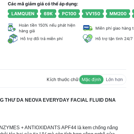
Các mã giảm giá có thể áp dụng:
LAMQUEN
69K
PC100
VV150
MM200
Hoàn tiền 150% nếu phát hiện
Miễn phí giao hàng 
hàng giả
Hỗ trợ đổi trả miễn phí
Hỗ trợ tận tình 24/7
Kích thước chữ
Mặc định
Lớn hơn
 THƯ DA NEOVA EVERYDAY FACIAL FLUID DNA
ZYMES + ANTIOXIDANTS APF44 là kem chống nắng