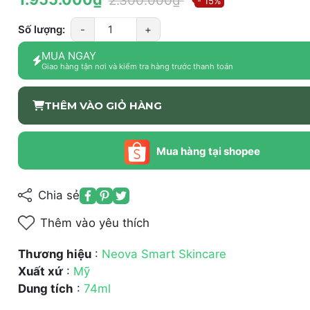
2.300.000₫
- 15%
Số lượng:
-
+
MUA NGAY
Giao hàng tận nơi và kiểm tra hàng trước thanh toán
THÊM VÀO GIỎ HÀNG
Mua hàng tại shopee
Chia sẻ
Thêm vào yêu thích
Thương hiệu
:
Neova Smart Skincare
Xuất xứ
:
Mỹ
Dung tích
:
74ml