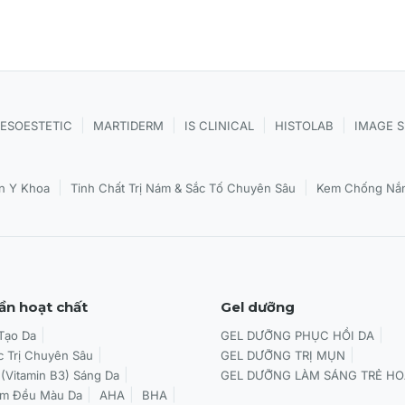
hiều.
ZYMES + ANTIOXIDANTS APF44 - Bảo vệ & Phục hồi
|
|
|
|
ESOESTETIC
MARTIDERM
IS CLINICAL
HISTOLAB
IMAGE 
|
|
n Y Khoa
Tinh Chất Trị Nám & Sắc Tố Chuyên Sâu
Kem Chống Nắn
ần hoạt chất
Gel dưỡng
 Tạo Da
GEL DƯỠNG PHỤC HỒI DA
c Trị Chuyên Sâu
GEL DƯỠNG TRỊ MỤN
 (Vitamin B3) Sáng Da
GEL DƯỠNG LÀM SÁNG TRẺ HO
àm Đều Màu Da
AHA
BHA