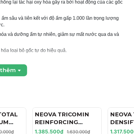
ống lại tác hại oxy hóa gây ra bởi hoạt động của các gốc
 ẩm sâu và liên kết với độ ẩm gấp 1.000 lần trọng lượng
c.
hóa và dưỡng ẩm tự nhiên, giảm sự mất nước qua da và
hóa loại bỏ gốc tự do hiệu quả.
Butylene Glycol, Cetearyl Glucoside, Citric Acid,
, Plankton Extract, Ergothioneine, Ethyl Hexyl
 thêm
amate hydroxyl metylopropamate, Hydroxyethyl Acryopropyl
, Panthenol, PEG-7 Trimethylolpropane dừa Ether,
nh khiết, Retinyl Palmitate, Sodium Hyaluronate, Sodium
e.
hỏi tác hại của tia UVA và UVB.
TOTAL
- 15%
NEOVA TRICOMIN
- 15%
NEOVA 
RUM
REINFORCING
DENSIF
ây ra, ngăn ngừa lão hóa sớm.
HÓA,
CONDITIONER / DẦU
SHAMPO
1.385.500₫
1.317.50
0.000₫
1.630.000₫