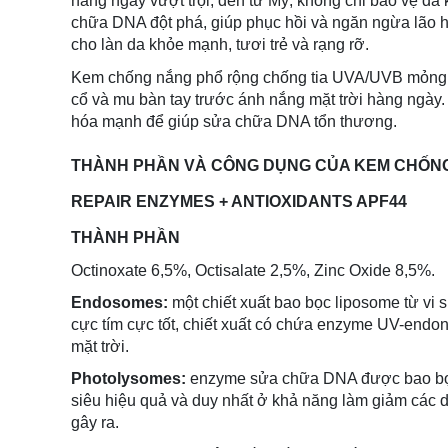
hàng ngày vượt trội, đến từ Mỹ, không chỉ bảo vệ da 
chữa DNA đột phá, giúp phục hồi và ngăn ngừa lão 
cho làn da khỏe mạnh, tươi trẻ và rạng rỡ.
Kem chống nắng phổ rộng chống tia UVA/UVB mỏng n
cổ và mu bàn tay trước ánh nắng mặt trời hàng ngày
hóa mạnh để giúp sửa chữa DNA tổn thương.
THÀNH PHẦN VÀ CÔNG DỤNG CỦA
KEM CHỐNG
REPAIR ENZYMES + ANTIOXIDANTS APF44
THÀNH PHẦN
Octinoxate 6,5%, Octisalate 2,5%, Zinc Oxide 8,5%.
Endosomes:
một chiết xuất bao bọc liposome từ vi 
cực tím cực tốt, chiết xuất có chứa enzyme UV-endon
mặt trời.
Photolysomes:
enzyme sửa chữa DNA được bao bọc 
siêu hiệu quả và duy nhất ở khả năng làm giảm các d
gây ra.