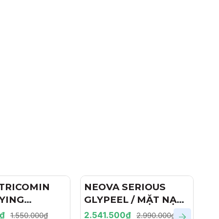
TRICOMIN
- 15%
NEOVA SERIOUS
- 15%
N
YING
GLYPEEL / MẶT NẠ
S
O / DẦU GỘI
PEEL GLYCOLIC CẢI
Dị
0₫
2.541.500₫
1.
1.550.000₫
2.990.000₫