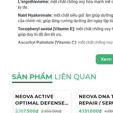
L'ergothioneine:
một chất chống oxy hóa mạnh mẽ ch
tự do.
Natri Hyaluronate:
một chất siêu giữ ẩm giúp dưỡng
của chính nó, giúp tăng cường dưỡng ẩm ngay lập tứ
Tocopheryl axetat [Vitamin E]:
một chất chống oxy 
giúp duy trì độ ẩm tối ưu.
Ascorbyl Palmitate [Vitamin C]:
một chất chống oxy 
Thành phần chi tiết
: Allantoin, Ascorbyl Palmitate, 
Cyclopentasiloxane, Dimethicone, Micrococcus Lysate
Xem
Isononanoate, Glycereth-26, Hydroxyethyl Acryoprop
Palime , Lecithin, Octyl Stearate, Oleth-3 Phosphate
Phenoxyethanol, Polyether-1, Polyisobutene, Nước ti
SẢN PHẨM
LIÊN QUAN
Hydroxide, Tocopheryl Acetate, Triethoxycaprylylsilan
CÔNG DỤNG
Chống nắng phổ rộng với chỉ số SPF 44, bảo vệ da k
NEOVA ACTIVE
- 15%
NEOVA DNA 
OPTIMAL DEFENSE
REPAIR / SE
Sửa chữa DNA, phục hồi các tổn thương do tia UV g
DNA REPAIR
CHỐNG OXY 
2.167.500₫
4.131.000₫
2.550.000₫
4.86