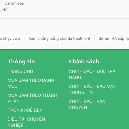
Ceramides
c Hồi
da nhạy cảm
Kem chống nắng cho da treatment
Serum HA cấp n
Thông tin
Chính sách
TRANG CHỦ
CHÍNH SÁCH ĐỔI/ TRẢ
HÀNG
MUA SẮM THEO DANH
MỤC
CHÍNH SÁCH BẢO MẬT
THÔNG TIN
MUA SẮM THEO THÀNH
PHẦN
CHÍNH SÁCH VẬN
CHUYỂN
TPCN KHOẺ ĐẸP
ĐIỀU TRỊ CHUYÊN
NGHIỆP