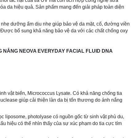
khỏi tác hại của tia UV mà còn tích hợp công nghệ sửa
hóa da hiệu quả. Sản phẩm mang đến giải pháp toàn diện
hẹ dưỡng ẩm dịu nhẹ giúp bảo vệ da mặt, cổ, đường viền
. Được bổ sung khả năng bảo vệ da với
các chất chống oxy
 NẮNG NEOVA EVERYDAY FACIAL FLUID DNA
sinh vật biển, Micrococcus Lysate. Có khả năng chống tia
uclease giúp cải thiện làn da bị tổn thương do ánh nắng
liposome, photolyase có nguồn gốc từ sinh vật phù du,
ấu hiệu có thể nhìn thấy của sự xúc phạm do tia cực tím