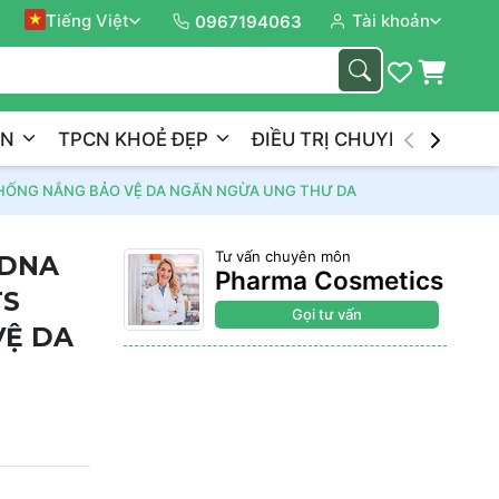
Tiếng Việt
Tài khoản
Đồng 
0967194063
ẦN
TPCN KHOẺ ĐẸP
ĐIỀU TRỊ CHUYÊN NGHIỆP
 CHỐNG NẮNG BẢO VỆ DA NGĂN NGỪA UNG THƯ DA
Tư vấn chuyên môn
 DNA
Pharma Cosmetics
TS
Gọi tư vấn
VỆ DA