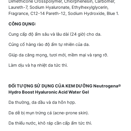
Dimethicone Crosspolymer, Chlorphenesin, Carbomer,
Laureth-7, Sodium Hyaluronate, Ethylhexylglycerin,
Fragrance, C12-14 Pareth-12, Sodium Hydroxide, Blue 1.
CÔNG DỤNG:
Cung cấp độ ẩm sâu và lâu dài (24 giờ) cho da.
Củng cố hàng rào độ ẩm tự nhiên của da.
Giúp da căng mọng, tươi mới, mềm mại và rạng rỡ.
Làm dịu và hạ nhiệt da tức thì.
ĐỐI TƯỢNG SỬ DỤNG CỦA KEM DƯỠNG Neutrogena®
Hydro Boost Hyaluronic Acid Water Gel
Da thường, da dầu và da hỗn hợp.
Da dễ bị mụn trứng cá (acne-prone skin).
Da thiếu nước, khô ráp cần cấp ẩm tức thì.