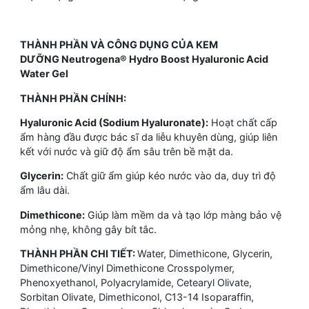
THÀNH PHẦN VÀ CÔNG DỤNG CỦA KEM
DƯỠNG Neutrogena® Hydro Boost Hyaluronic Acid
Water Gel
THÀNH PHẦN CHÍNH:
Hyaluronic Acid (Sodium Hyaluronate):
Hoạt chất cấp
ẩm hàng đầu được bác sĩ da liễu khuyên dùng, giúp liên
kết với nước và giữ độ ẩm sâu trên bề mặt da.
Glycerin:
Chất giữ ẩm giúp kéo nước vào da, duy trì độ
ẩm lâu dài.
Dimethicone:
Giúp làm mềm da và tạo lớp màng bảo vệ
mỏng nhẹ, không gây bít tắc.
THÀNH PHẦN CHI TIẾT:
Water, Dimethicone, Glycerin,
Dimethicone/Vinyl Dimethicone Crosspolymer,
Phenoxyethanol, Polyacrylamide, Cetearyl Olivate,
Sorbitan Olivate, Dimethiconol, C13-14 Isoparaffin,