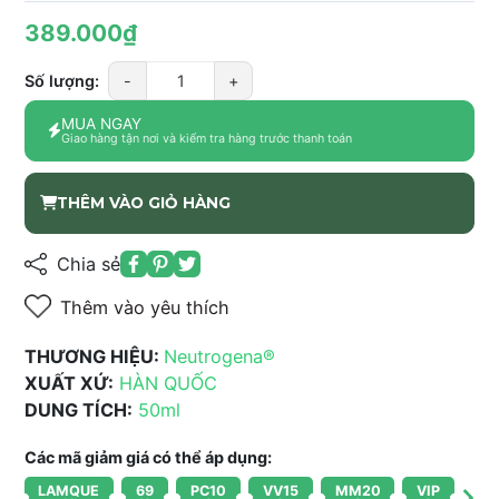
389.000₫
Số lượng:
-
+
MUA NGAY
Giao hàng tận nơi và kiểm tra hàng trước thanh toán
THÊM VÀO GIỎ HÀNG
Chia sẻ
Thêm vào yêu thích
THƯƠNG HIỆU:
Neutrogena®
XUẤT XỨ:
HÀN QUỐC
DUNG TÍCH:
50ml
Các mã giảm giá có thể áp dụng:
LAMQUE
69
PC10
VV15
MM20
VIP