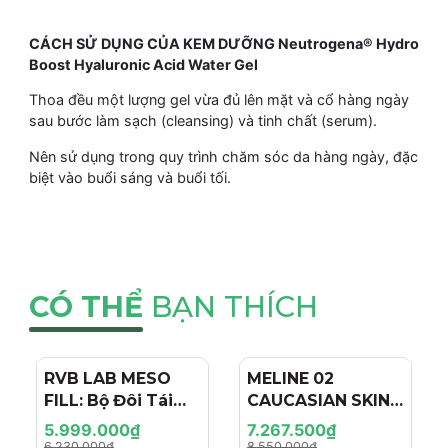
CÁCH SỬ DỤNG CỦA KEM DƯỠNG Neutrogena® Hydro
Boost Hyaluronic Acid Water Gel
Thoa đều một lượng gel vừa đủ lên mặt và cổ hàng ngày
sau bước làm sạch (cleansing) và tinh chất (serum).
Nên sử dụng trong quy trình chăm sóc da hàng ngày, đặc
biệt vào buổi sáng và buổi tối.
CÓ THỂ
BẠN THÍCH
RVB LAB MESO
- 4%
MELINE 02
- 15%
FILL: Bộ Đôi Tái
CAUCASIAN SKIN
Tạo & Nâng Cơ
DAY/NIGHT / BỘ
5.999.000₫
7.267.500₫
Chuyên Sâu - Hiệu
ĐÔI TRỊ NÁM
6.230.000₫
8.550.000₫