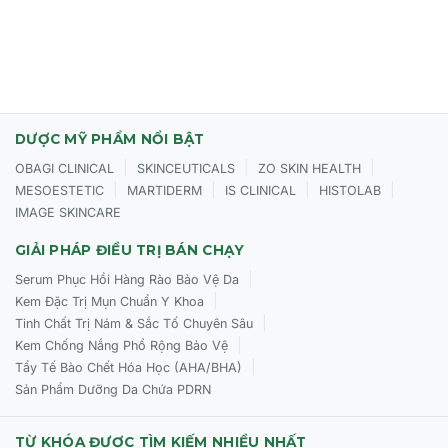
DƯỢC MỸ PHẨM NỔI BẬT
|
|
|
OBAGI CLINICAL
SKINCEUTICALS
ZO SKIN HEALTH
|
|
|
|
MESOESTETIC
MARTIDERM
IS CLINICAL
HISTOLAB
IMAGE SKINCARE
GIẢI PHÁP ĐIỀU TRỊ BÁN CHẠY
|
Serum Phục Hồi Hàng Rào Bảo Vệ Da
|
Kem Đặc Trị Mụn Chuẩn Y Khoa
|
Tinh Chất Trị Nám & Sắc Tố Chuyên Sâu
|
Kem Chống Nắng Phổ Rộng Bảo Vệ
|
Tẩy Tế Bào Chết Hóa Học (AHA/BHA)
Sản Phẩm Dưỡng Da Chứa PDRN
TỪ KHÓA ĐƯỢC TÌM KIẾM NHIỀU NHẤT