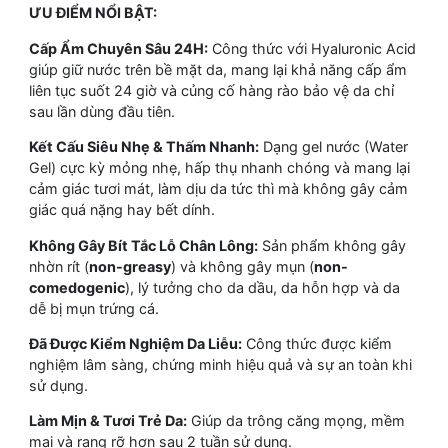
ƯU ĐIỂM NỔI BẬT:
Cấp Ẩm Chuyên Sâu 24H:
Công thức với Hyaluronic Acid
giúp giữ nước trên bề mặt da, mang lại khả năng cấp ẩm
liên tục suốt 24 giờ và củng cố hàng rào bảo vệ da chỉ
sau lần dùng đầu tiên.
Kết Cấu Siêu Nhẹ & Thấm Nhanh:
Dạng gel nước (Water
Gel) cực kỳ mỏng nhẹ, hấp thụ nhanh chóng và mang lại
cảm giác tươi mát, làm dịu da tức thì mà không gây cảm
giác quá nặng hay bết dính.
Không Gây Bít Tắc Lỗ Chân Lông:
Sản phẩm không gây
nhờn rít (
non-greasy
) và không gây mụn (
non-
comedogenic
), lý tưởng cho da dầu, da hỗn hợp và da
dễ bị mụn trứng cá.
Đã Được Kiểm Nghiệm Da Liễu:
Công thức được kiểm
nghiệm lâm sàng, chứng minh hiệu quả và sự an toàn khi
sử dụng.
Làm Mịn & Tươi Trẻ Da:
Giúp da trông căng mọng, mềm
mại và rạng rỡ hơn sau 2 tuần sử dụng.