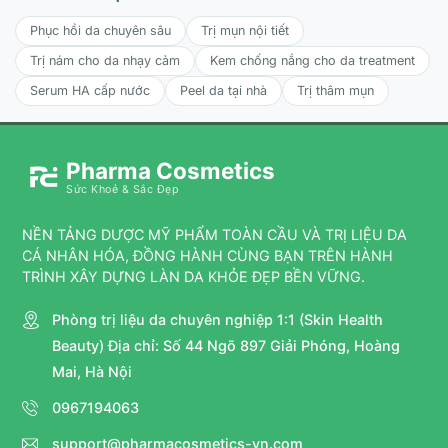
Phục hồi da chuyên sâu
Trị mụn nội tiết
Trị nám cho da nhạy cảm
Kem chống nắng cho da treatment
Serum HA cấp nước
Peel da tại nhà
Trị thâm mụn
Pharma Cosmetics
Sức Khoẻ & Sắc Đẹp
NỀN TẢNG DƯỢC MỸ PHẨM TOÀN CẦU VÀ TRỊ LIỆU DA
CÁ NHÂN HÓA, ĐỒNG HÀNH CÙNG BẠN TRÊN HÀNH
TRÌNH XÂY DỰNG LÀN DA KHỎE ĐẸP BỀN VỮNG.
Phòng trị liệu da chuyên nghiệp 1:1 (Skin Health
Beauty) Địa chỉ: Số 44 Ngõ 897 Giải Phóng, Hoàng
Mai, Hà Nội
0967194063
support@pharmacosmetics-vn.com