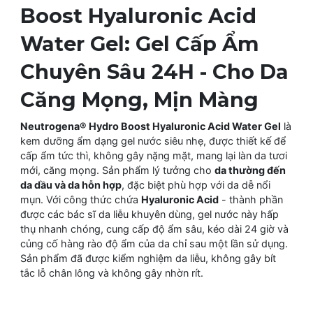
Boost Hyaluronic Acid
Water Gel: Gel Cấp Ẩm
Chuyên Sâu 24H - Cho Da
Căng Mọng, Mịn Màng
Neutrogena® Hydro Boost Hyaluronic Acid Water Gel
là
kem dưỡng ẩm dạng gel nước siêu nhẹ, được thiết kế để
cấp ẩm tức thì, không gây nặng mặt, mang lại làn da tươi
mới, căng mọng. Sản phẩm lý tưởng cho
da thường đến
da dầu và da hỗn hợp
, đặc biệt phù hợp với da dễ nổi
mụn. Với công thức chứa
Hyaluronic Acid
- thành phần
được các bác sĩ da liễu khuyên dùng, gel nước này hấp
thụ nhanh chóng, cung cấp độ ẩm sâu, kéo dài 24 giờ và
củng cố hàng rào độ ẩm của da chỉ sau một lần sử dụng.
Sản phẩm đã được kiểm nghiệm da liễu, không gây bít
tắc lỗ chân lông và không gây nhờn rít.