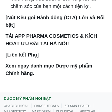
chăm sóc của bạn một cách tiện lợi.
[Nút Kêu gọi Hành động (CTA) Lớn và Nổi
bật]
TẢI APP PHARMA COSMETICS & KÍCH
HOẠT ƯU ĐÃI TẠI HÀ NỘI!
[Liên kết Phụ]
Xem ngay danh mục Dược mỹ phẩm
Chính hãng.
DƯỢC MỸ PHẨM NỔI BẬT
|
|
|
OBAGI CLINICAL
SKINCEUTICALS
ZO SKIN HEALTH
|
|
|
|
MESOESTETIC
MARTIDERM
IS CLINICAL
HISTOLAB