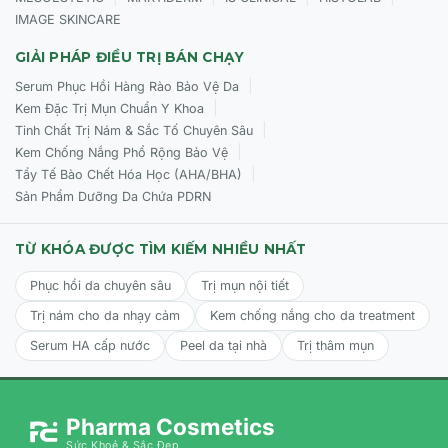
IMAGE SKINCARE
GIẢI PHÁP ĐIỀU TRỊ BÁN CHẠY
|
Serum Phục Hồi Hàng Rào Bảo Vệ Da
|
Kem Đặc Trị Mụn Chuẩn Y Khoa
|
Tinh Chất Trị Nám & Sắc Tố Chuyên Sâu
|
Kem Chống Nắng Phổ Rộng Bảo Vệ
|
Tẩy Tế Bào Chết Hóa Học (AHA/BHA)
Sản Phẩm Dưỡng Da Chứa PDRN
TỪ KHÓA ĐƯỢC TÌM KIẾM NHIỀU NHẤT
Phục hồi da chuyên sâu
Trị mụn nội tiết
Trị nám cho da nhạy cảm
Kem chống nắng cho da treatment
Serum HA cấp nước
Peel da tại nhà
Trị thâm mụn
Pharma Cosmetics
Sức Khoẻ & Sắc Đẹp