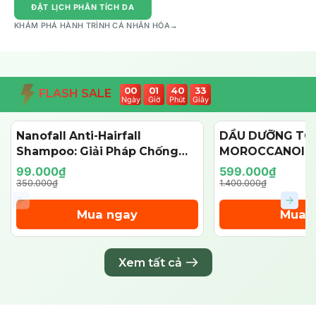
ĐẶT LỊCH PHÂN TÍCH DA
KHÁM PHÁ HÀNH TRÌNH CÁ NHÂN HÓA
→
00
01
40
32
FLASH SALE
Ngày
Giờ
Phút
Giây
Nanofall Anti-Hairfall
DẦU DƯỠNG TÓ
- 72%
- 57%
Shampoo: Giải Pháp Chống
MOROCCANOIL
Rụng & Kích Thích Mọc Tóc
125ML (PHIÊN BẢ
99.000₫
599.000₫
Chuẩn Y Khoa
350.000₫
1.400.000₫
Mua ngay
Mua 
Xem tất cả