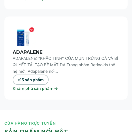
ADAPALENE
ADAPALENE: "KHẮC TINH" CỦA MỤN TRỨNG CÁ VÀ BÍ
QUYẾT TÁI TẠO BỀ MẶT DA Trong nhóm Retinoids thế
hệ mới, Adapalene nổi...
15 sản phẩm
Khám phá sản phẩm
CỬA HÀNG TRỰC TUYẾN
SẢN PHẨM NỔI BẬT