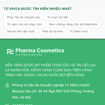
TỪ KHÓA ĐƯỢC TÌM KIẾM NHIỀU NHẤT
Phục hồi da chuyên sâu
Trị mụn nội tiết
Trị nám cho da nhạy cảm
Kem chống nắng cho da treatment
Serum HA cấp nước
Peel da tại nhà
Trị thâm mụn
Pharma Cosmetics
Sức Khoẻ & Sắc Đẹp
NỀN TẢNG DƯỢC MỸ PHẨM TOÀN CẦU VÀ TRỊ LIỆU DA
CÁ NHÂN HÓA, ĐỒNG HÀNH CÙNG BẠN TRÊN HÀNH
TRÌNH XÂY DỰNG LÀN DA KHỎE ĐẸP BỀN VỮNG.
Phòng trị liệu da chuyên nghiệp 1:1 (Skin Health
Beauty) Địa chỉ: Số 44 Ngõ 897 Giải Phóng, Hoàng
Mai, Hà Nội