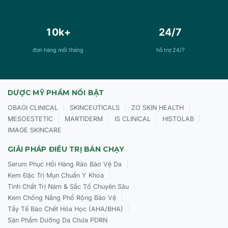
10k+
24/7
đơn hàng mỗi tháng
hỗ trợ 24/7
DƯỢC MỸ PHẨM NỔI BẬT
|
|
|
OBAGI CLINICAL
SKINCEUTICALS
ZO SKIN HEALTH
|
|
|
|
MESOESTETIC
MARTIDERM
IS CLINICAL
HISTOLAB
IMAGE SKINCARE
GIẢI PHÁP ĐIỀU TRỊ BÁN CHẠY
|
Serum Phục Hồi Hàng Rào Bảo Vệ Da
|
Kem Đặc Trị Mụn Chuẩn Y Khoa
|
Tinh Chất Trị Nám & Sắc Tố Chuyên Sâu
|
Kem Chống Nắng Phổ Rộng Bảo Vệ
|
Tẩy Tế Bào Chết Hóa Học (AHA/BHA)
Sản Phẩm Dưỡng Da Chứa PDRN