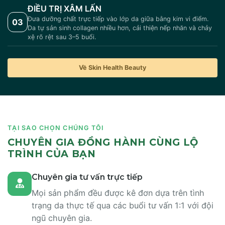
ĐIỀU TRỊ XÂM LẤN
Đưa dưỡng chất trực tiếp vào lớp da giữa bằng kim vi điểm.
03
Da tự sản sinh collagen nhiều hơn, cải thiện nếp nhăn và chảy
xệ rõ rệt sau 3–5 buổi.
Về Skin Health Beauty
TẠI SAO CHỌN CHÚNG TÔI
CHUYÊN GIA ĐỒNG HÀNH CÙNG LỘ
TRÌNH CỦA BẠN
Chuyên gia tư vấn trực tiếp
Mọi sản phẩm đều được kê đơn dựa trên tình
trạng da thực tế qua các buổi tư vấn 1:1 với đội
ngũ chuyên gia.