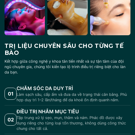
TRỊ LIỆU CHUYÊN SÂU CHO TỪNG TẾ
BÀO
Kết hợp giữa công nghệ y khoa tân tiến nhất và sự tận tâm của đội
ngũ chuyên gia, chúng tôi kiến tạo lộ trình điều trị riêng biệt cho làn
da bạn.
CHĂM SÓC DA DUY TRÌ
01
Làm sạch sâu, cấp ẩm và đưa da về trạng thái cân bằng. Phù
hợp duy trì 1–2 lần/tháng để da khoẻ ổn định quanh năm.
ĐIỀU TRỊ NHẮM MỤC TIÊU
Tập trung xử lý sẹo, mụn, thâm và nám. Phác đồ được xây
02
dựng riêng cho từng loại tổn thương, không dùng công thức
chung cho tất cả.