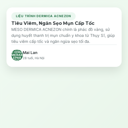
LIỆU TRÌNH DERMICA ACNEZON
Tiêu Viêm, Ngăn Sẹo Mụn Cấp Tốc
Trước
Sau
MESO DERMICA ACNEZON chính là phác đồ vàng, sử
dụng huyết thanh trị mụn chuẩn y khoa từ Thụy Sĩ, giúp
SYSTE
tiêu viêm cấp tốc và ngăn ngừa sẹo tối đa.
M.LINQ
.ENUM
ERABL
E+ENU
Mai Lan
MERAB
LEPAR
28 tuổi, Hà Nội
TITION
`1[SYS
TEM.O
BJECT]