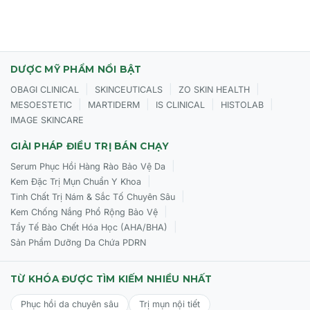
Cách sử dụng CỦA SVR Cicavit+ Creme
Làm sạch:
Vệ sinh vùng da bị tổn thương và lau khô.
DƯỢC MỸ PHẨM NỔI BẬT
Thoa kem:
Thoa một lượng kem vừa đủ lên vùng da cần
|
|
|
OBAGI CLINICAL
SKINCEUTICALS
ZO SKIN HEALTH
điều trị.
|
|
|
|
MESOESTETIC
MARTIDERM
IS CLINICAL
HISTOLAB
Tần suất:
Sử dụng
2 lần mỗi ngày
(sáng và tối) cho đến
IMAGE SKINCARE
khi da được phục hồi hoàn toàn.
GIẢI PHÁP ĐIỀU TRỊ BÁN CHẠY
Lưu ý:
Chỉ sử dụng ngoài da, tránh tiếp xúc trực tiếp với
|
Serum Phục Hồi Hàng Rào Bảo Vệ Da
mắt.
|
Kem Đặc Trị Mụn Chuẩn Y Khoa
|
Tinh Chất Trị Nám & Sắc Tố Chuyên Sâu
|
Kem Chống Nắng Phổ Rộng Bảo Vệ
|
Tẩy Tế Bào Chết Hóa Học (AHA/BHA)
Sản Phẩm Dưỡng Da Chứa PDRN
TỪ KHÓA ĐƯỢC TÌM KIẾM NHIỀU NHẤT
Phục hồi da chuyên sâu
Trị mụn nội tiết