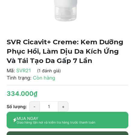
SVR Cicavit+ Creme: Kem Dưỡng
Phục Hồi, Làm Dịu Da Kích Ứng
Và Tái Tạo Da Gấp 7 Lần
Mã:
SVR21
(1 đánh giá)
Tình trạng:
Còn hàng
334.000₫
Số lượng:
-
+
MUA NGAY
Giao hàng tận nơi và kiểm tra hàng trước thanh toán