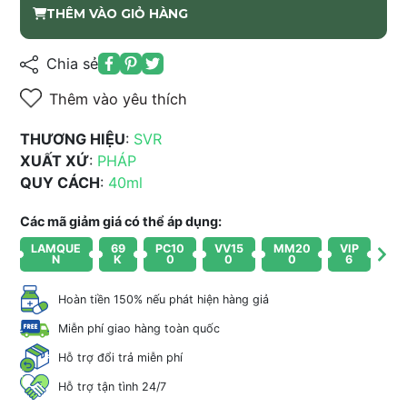
THÊM VÀO GIỎ HÀNG
Chia sẻ
Thêm vào yêu thích
THƯƠNG HIỆU
:
SVR
XUẤT XỨ
:
PHÁP
QUY CÁCH
:
40ml
Các mã giảm giá có thể áp dụng:
LAMQUE
69
PC10
VV15
MM20
VIP
N
K
0
0
0
6
Hoàn tiền 150% nếu phát hiện hàng giả
Miễn phí giao hàng toàn quốc
Hỗ trợ đổi trả miễn phí
Hỗ trợ tận tình 24/7