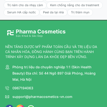
Trị nám cho da nhạy cảm
Kem chống nắng cho da treatment
Serum HA cấp nước
Peel da tại nhà
Trị thâm mụn
Pharma Cosmetics
Sức Khoẻ & Sắc Đẹp
NỀN TẢNG DƯỢC MỸ PHẨM TOÀN CẦU VÀ TRỊ LIỆU DA
CÁ NHÂN HÓA, ĐỒNG HÀNH CÙNG BẠN TRÊN HÀNH
TRÌNH XÂY DỰNG LÀN DA KHỎE ĐẸP BỀN VỮNG.
Phòng trị liệu da chuyên nghiệp 1:1 (Skin Health
Beauty) Địa chỉ: Số 44 Ngõ 897 Giải Phóng, Hoàng
Mai, Hà Nội
0967194063
support@pharmacosmetics-vn.com