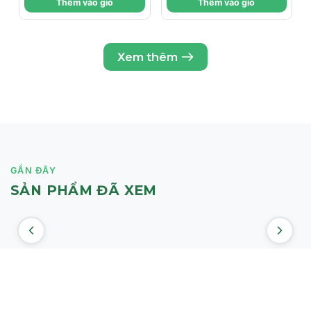
Thêm vào giỏ
Thêm vào giỏ
ứng.
Làm dịu các tình trạng: nứt nẻ, trầy xước, phát ban thủy
đậu, vết xăm, cháy nắng và hăm tã.
Xem thêm
Phục hồi da sau các thủ thuật da liễu như Peel da, Laser,
lăn kim.
Giảm 75% vết thâm, mẩn đỏ và giảm 85% tình trạng kích
ứng ngay sau thời gian ngắn sử dụng.
GẦN ĐÂY
Đối tượng sử dụng CỦA SVR Cicavit+ Creme
SẢN PHẨM ĐÃ XEM
Trẻ sơ sinh, trẻ em và người lớn.
Làn da đang bị tổn thương, đỏ rát, khô căng hoặc nứt nẻ.
Da sau điều trị thẩm mỹ hoặc da bị tác động bởi các yếu
tố môi trường (nhiệt độ, ánh nắng).
Phụ nữ đang trong thời kỳ mang thai hoặc nuôi con nhỏ.