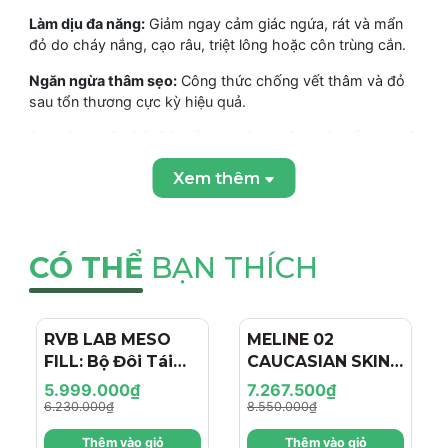
Làm dịu đa năng:
Giảm ngay cảm giác ngứa, rát và mẩn
đỏ do cháy nắng, cạo râu, triệt lông hoặc côn trùng cắn.
Ngăn ngừa thâm sẹo:
Công thức chống vết thâm và đỏ
sau tổn thương cực kỳ hiệu quả.
An toàn tuyệt đối:
Đã kiểm nghiệm không gây rối loạn nội
tiết, an toàn cho trẻ sơ sinh, phụ nữ mang thai và cho con
Xem thêm
bú.
Kết cấu màng bảo vệ:
Chống vi khuẩn bám dính nhưng
vẫn đảm bảo sự thông thoáng cho da.
CÓ THỂ
BẠN THÍCH
THÀNH PHẦN VÀ CÔNG DỤNG CỦA SVR Cicavit+
Creme
RVB LAB MESO
- 4%
MELINE 02
- 15%
FILL: Bộ Đôi Tái
CAUCASIAN SKIN
Thành phần chính
Tạo & Nâng Cơ
DAY/NIGHT / BỘ
5.999.000₫
7.267.500₫
27% Phức hợp hoạt chất sửa chữa:
Đẩy mạnh quá trình
Chuyên Sâu - Hiệu
ĐÔI TRỊ NÁM
6.230.000₫
8.550.000₫
lành thương và tái tạo biểu mô.
Ứng "Filler + Botox
NGÀY/ĐÊM, SÁNG
Thêm vào giỏ
Thêm vào giỏ