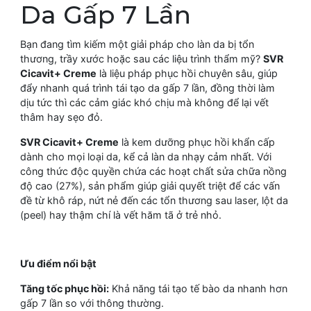
Da Gấp 7 Lần
Bạn đang tìm kiếm một giải pháp cho làn da bị tổn
thương, trầy xước hoặc sau các liệu trình thẩm mỹ?
SVR
Cicavit+ Creme
là liệu pháp phục hồi chuyên sâu, giúp
đẩy nhanh quá trình tái tạo da gấp 7 lần, đồng thời làm
dịu tức thì các cảm giác khó chịu mà không để lại vết
thâm hay sẹo đỏ.
SVR Cicavit+ Creme
là kem dưỡng phục hồi khẩn cấp
dành cho mọi loại da, kể cả làn da nhạy cảm nhất. Với
công thức độc quyền chứa các hoạt chất sửa chữa nồng
độ cao (27%), sản phẩm giúp giải quyết triệt để các vấn
đề từ khô ráp, nứt nẻ đến các tổn thương sau laser, lột da
(peel) hay thậm chí là vết hăm tã ở trẻ nhỏ.
Ưu điểm nổi bật
Tăng tốc phục hồi:
Khả năng tái tạo tế bào da nhanh hơn
gấp 7 lần so với thông thường.