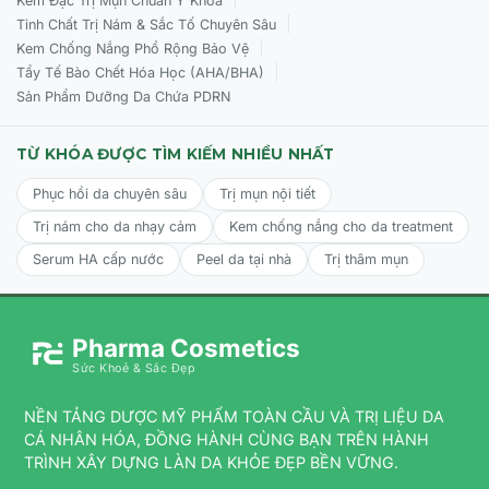
Kem Đặc Trị Mụn Chuẩn Y Khoa
kết cấu da để dưỡng chất thẩm thấu hoàn toàn.
|
Tinh Chất Trị Nám & Sắc Tố Chuyên Sâu
|
Kem Chống Nắng Phổ Rộng Bảo Vệ
Tần suất:
Sử dụng đều đặn 2 lần mỗi ngày (sáng và tối).
|
Có thể dùng làm lớp lót trước khi thoa kem chống nắng
Tẩy Tế Bào Chết Hóa Học (AHA/BHA)
hoặc trang điểm.
Sản Phẩm Dưỡng Da Chứa PDRN
TỪ KHÓA ĐƯỢC TÌM KIẾM NHIỀU NHẤT
Phục hồi da chuyên sâu
Trị mụn nội tiết
Trị nám cho da nhạy cảm
Kem chống nắng cho da treatment
Serum HA cấp nước
Peel da tại nhà
Trị thâm mụn
Pharma Cosmetics
Sức Khoẻ & Sắc Đẹp
NỀN TẢNG DƯỢC MỸ PHẨM TOÀN CẦU VÀ TRỊ LIỆU DA
CÁ NHÂN HÓA, ĐỒNG HÀNH CÙNG BẠN TRÊN HÀNH
TRÌNH XÂY DỰNG LÀN DA KHỎE ĐẸP BỀN VỮNG.