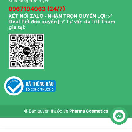
Mua hàng trực tuyến
0967194063 (24/7)
KẾT NỐI ZALO - NHẬN TRỌN QUYỀN LỢI: ✅
Deal Tết độc quyền | ✅ Tư vấn da 1:1 I Tham
gia tại:
© Bản quyền thuộc về
Pharma Cosmetics