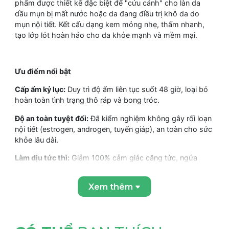
phẩm được thiết kế đặc biệt để "cứu cánh" cho làn da
dầu mụn bị mất nước hoặc da đang điều trị khô da do
mụn nội tiết. Kết cấu dạng kem mỏng nhẹ, thấm nhanh,
tạo lớp lót hoàn hảo cho da khỏe mạnh và mềm mại.
Ưu điểm nổi bật
Cấp ẩm kỷ lục:
Duy trì độ ẩm liên tục suốt 48 giờ, loại bỏ
hoàn toàn tình trạng thô ráp và bong tróc.
Độ an toàn tuyệt đối:
Đã kiểm nghiệm không gây rối loạn
nội tiết (estrogen, androgen, tuyến giáp), an toàn cho sức
khỏe lâu dài.
Làm dịu tức thì:
Giảm 100% cảm giác căng tức, ngứa
ngáy và mẩn đỏ do mụn viêm hoặc kích ứng.
Xem thêm
Thân thiện môi trường:
Bao bì từ 50% vật liệu tái chế và
có khả năng tái chế 100%.
Không gây nhân mụn:
Đảm bảo pH sinh lý, không làm bí
bách lỗ chân lông.