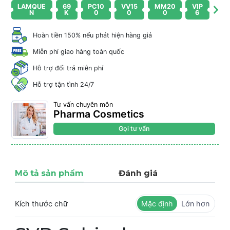
LAMQUE
69
PC10
VV15
MM20
VIP
N
K
0
0
0
6
Hoàn tiền 150% nếu phát hiện hàng giả
Miễn phí giao hàng toàn quốc
Hỗ trợ đổi trả miễn phí
Hỗ trợ tận tình 24/7
Tư vấn chuyên môn
Pharma Cosmetics
Gọi tư vấn
Mô tả sản phẩm
Đánh giá
Kích thước chữ
Mặc định
Lớn hơn