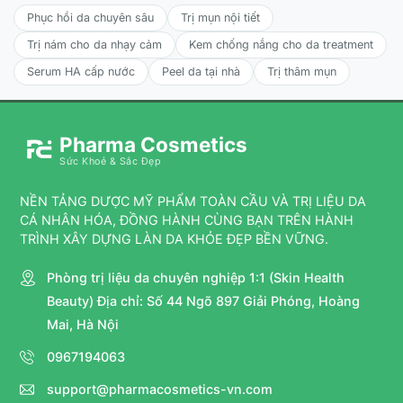
Phục hồi da chuyên sâu
Trị mụn nội tiết
Trị nám cho da nhạy cảm
Kem chống nắng cho da treatment
Serum HA cấp nước
Peel da tại nhà
Trị thâm mụn
Pharma Cosmetics
Sức Khoẻ & Sắc Đẹp
NỀN TẢNG DƯỢC MỸ PHẨM TOÀN CẦU VÀ TRỊ LIỆU DA
CÁ NHÂN HÓA, ĐỒNG HÀNH CÙNG BẠN TRÊN HÀNH
TRÌNH XÂY DỰNG LÀN DA KHỎE ĐẸP BỀN VỮNG.
Phòng trị liệu da chuyên nghiệp 1:1 (Skin Health
Beauty) Địa chỉ: Số 44 Ngõ 897 Giải Phóng, Hoàng
Mai, Hà Nội
0967194063
support@pharmacosmetics-vn.com