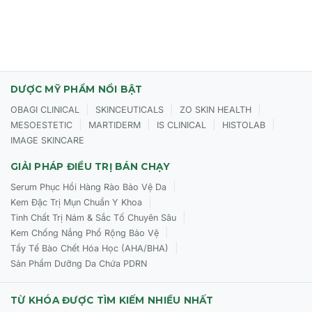
DƯỢC MỸ PHẨM NỔI BẬT
|
|
|
OBAGI CLINICAL
SKINCEUTICALS
ZO SKIN HEALTH
|
|
|
|
MESOESTETIC
MARTIDERM
IS CLINICAL
HISTOLAB
IMAGE SKINCARE
GIẢI PHÁP ĐIỀU TRỊ BÁN CHẠY
|
Serum Phục Hồi Hàng Rào Bảo Vệ Da
|
Kem Đặc Trị Mụn Chuẩn Y Khoa
|
Tinh Chất Trị Nám & Sắc Tố Chuyên Sâu
|
Kem Chống Nắng Phổ Rộng Bảo Vệ
|
Tẩy Tế Bào Chết Hóa Học (AHA/BHA)
Sản Phẩm Dưỡng Da Chứa PDRN
TỪ KHÓA ĐƯỢC TÌM KIẾM NHIỀU NHẤT