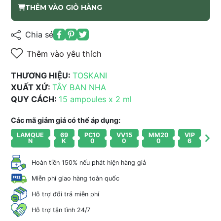
THÊM VÀO GIỎ HÀNG
Chia sẻ
Thêm vào yêu thích
THƯƠNG HIỆU:
TOSKANI
XUẤT XỨ:
TÂY BAN NHA
QUY CÁCH:
15 ampoules x 2 ml
Các mã giảm giá có thể áp dụng:
LAMQUE
69
PC10
VV15
MM20
VIP
N
K
0
0
0
6
Hoàn tiền 150% nếu phát hiện hàng giả
Miễn phí giao hàng toàn quốc
Hỗ trợ đổi trả miễn phí
Hỗ trợ tận tình 24/7