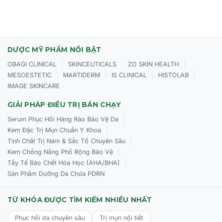
Da bị mẩn đỏ, viêm nhiễm hoặc đang trong quá trình
phục hồi sau mụn.
Người thường xuyên tiếp xúc với ánh sáng xanh từ thiết bị
điện tử.
DƯỢC MỸ PHẨM NỔI BẬT
|
|
|
OBAGI CLINICAL
SKINCEUTICALS
ZO SKIN HEALTH
|
|
|
|
MESOESTETIC
MARTIDERM
IS CLINICAL
HISTOLAB
Cách sử dụng hiệu quả CỦA TOSKANI Sensitive Skin
Ampoule
IMAGE SKINCARE
Để sản phẩm phát huy tác dụng tối đa, Thắm hãy hướng
GIẢI PHÁP ĐIỀU TRỊ BÁN CHẠY
dẫn khách hàng theo các bước sau:
|
Serum Phục Hồi Hàng Rào Bảo Vệ Da
|
Kem Đặc Trị Mụn Chuẩn Y Khoa
Làm sạch:
Rửa mặt sạch sâu và thấm khô da.
|
Tinh Chất Trị Nám & Sắc Tố Chuyên Sâu
Chuẩn bị:
Lắc nhẹ ống Ampoule, bẻ cổ ống bằng dụng cụ
|
Kem Chống Nắng Phổ Rộng Bảo Vệ
chuyên dụng đi kèm và lắp đầu phân phối.
|
Tẩy Tế Bào Chết Hóa Học (AHA/BHA)
Sản Phẩm Dưỡng Da Chứa PDRN
Thoa tinh chất:
Thoa sản phẩm lên vùng mặt, cổ và
ngực. Massage nhẹ nhàng cho đến khi tinh chất thẩm
thấu hoàn toàn.
TỪ KHÓA ĐƯỢC TÌM KIẾM NHIỀU NHẤT
Khóa ẩm:
Sử dụng kem dưỡng ẩm thông thường của bạn
Phục hồi da chuyên sâu
Trị mụn nội tiết