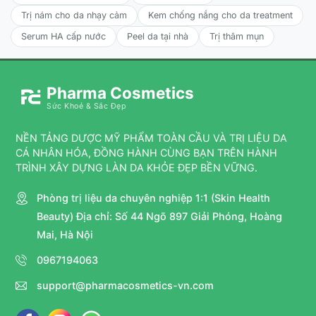
để khóa lại các dưỡng chất quý giá.
Trị nám cho da nhạy cảm
Kem chống nắng cho da treatment
Serum HA cấp nước
Peel da tại nhà
Trị thâm mụn
Pharma Cosmetics
Sức Khoẻ & Sắc Đẹp
NỀN TẢNG DƯỢC MỸ PHẨM TOÀN CẦU VÀ TRỊ LIỆU DA
CÁ NHÂN HÓA, ĐỒNG HÀNH CÙNG BẠN TRÊN HÀNH
TRÌNH XÂY DỰNG LÀN DA KHỎE ĐẸP BỀN VỮNG.
Phòng trị liệu da chuyên nghiệp 1:1 (Skin Health
Beauty) Địa chỉ: Số 44 Ngõ 897 Giải Phóng, Hoàng
Mai, Hà Nội
0967194063
support@pharmacosmetics-vn.com