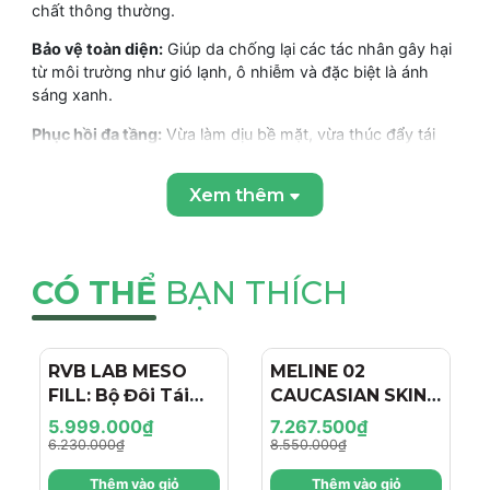
chất thông thường.
Bảo vệ toàn diện:
Giúp da chống lại các tác nhân gây hại
từ môi trường như gió lạnh, ô nhiễm và đặc biệt là ánh
sáng xanh.
Phục hồi đa tầng:
Vừa làm dịu bề mặt, vừa thúc đẩy tái
tạo tế bào và tăng sinh collagen từ bên trong.
Xem thêm
An toàn tuyệt đối:
Công thức lành tính, phù hợp cho da
đang trong tình trạng nhạy cảm nhất hoặc da sau can
thiệp thẩm mỹ.
CÓ THỂ
BẠN THÍCH
THÀNH PHẦN VÀ CÔNG DỤNG CỦA TOSKANI Sensitive
Skin Ampoule
RVB LAB MESO
- 4%
MELINE 02
- 15%
Thành phần chính
FILL: Bộ Đôi Tái
CAUCASIAN SKIN
Tạo & Nâng Cơ
DAY/NIGHT / BỘ
Biosaccharide gum-2:
Loại Polysaccharide giúp ngăn
5.999.000₫
7.267.500₫
ngừa và giảm viêm, hạn chế tổn thương màng tế bào.
Chuyên Sâu - Hiệu
ĐÔI TRỊ NÁM
6.230.000₫
8.550.000₫
Ứng "Filler + Botox
NGÀY/ĐÊM, SÁNG
Chiết xuất tảo đỏ (Rhodosorus marinus):
Giảm thiểu sự
Thêm vào giỏ
Thêm vào giỏ