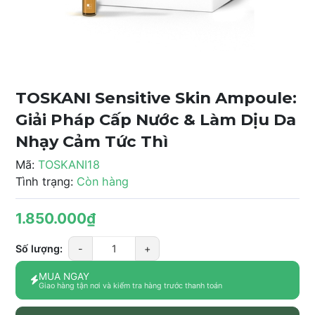
TOSKANI Sensitive Skin Ampoule:
Giải Pháp Cấp Nước & Làm Dịu Da
Nhạy Cảm Tức Thì
Mã:
TOSKANI18
Tình trạng:
Còn hàng
1.850.000₫
Số lượng:
-
+
MUA NGAY
Giao hàng tận nơi và kiểm tra hàng trước thanh toán