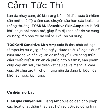
Cảm Tức Thì
Làn da nhạy cảm, dễ kích ứng bởi thời tiết hoặc ô nhiễm
cần một chế độ chăm sóc chuyên sâu hơn các loại serum
thông thường.
TOSKANI Sensitive Skin Ampoule
là "vũ
khí" phục hồi mạnh mẽ, giúp làm dịu các nốt đỏ và củng
cố hàng rào bảo vệ da chỉ sau vài lần sử dụng.
TOSKANI Sensitive Skin Ampoule
là tinh chất cô đặc
(Ampoule) sử dụng hàng ngày, được thiết kế đặc biệt để
nuôi dưỡng và bảo vệ làn da mỏng yếu. Với công thức
giàu chiết xuất tự nhiên và phức hợp Vitamin, sản phẩm
giúp cấp ẩm sâu, cải thiện kết cấu da và mang lại cảm
giác dễ chịu tức thì cho những nền da đang bị bốc hỏa,
khô ráp hoặc kích ứng.
Ưu điểm nổi bật
Hiệu quả chuyên sâu:
Dạng Ampoule cô đặc cho phép
các hoạt chất thẩm thấu sâu hơn so với các dòng tinh