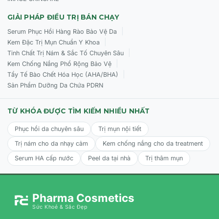
GIẢI PHÁP ĐIỀU TRỊ BÁN CHẠY
|
Serum Phục Hồi Hàng Rào Bảo Vệ Da
|
Kem Đặc Trị Mụn Chuẩn Y Khoa
|
Tinh Chất Trị Nám & Sắc Tố Chuyên Sâu
|
Kem Chống Nắng Phổ Rộng Bảo Vệ
|
Tẩy Tế Bào Chết Hóa Học (AHA/BHA)
Sản Phẩm Dưỡng Da Chứa PDRN
TỪ KHÓA ĐƯỢC TÌM KIẾM NHIỀU NHẤT
Phục hồi da chuyên sâu
Trị mụn nội tiết
Trị nám cho da nhạy cảm
Kem chống nắng cho da treatment
Serum HA cấp nước
Peel da tại nhà
Trị thâm mụn
Pharma Cosmetics
Sức Khoẻ & Sắc Đẹp