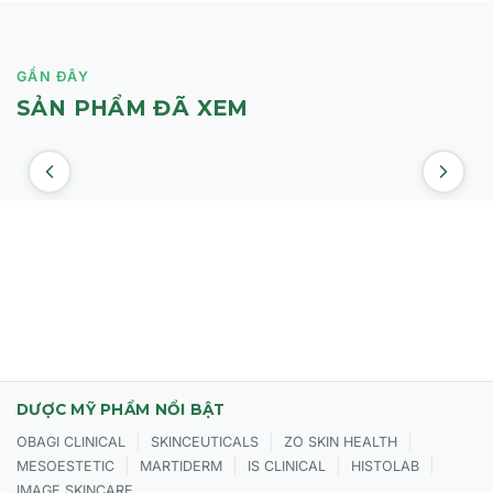
Da cháy nắng.
Da nhạy cảm.
GẦN ĐÂY
Cách sử dụng:
SẢN PHẨM ĐÃ XEM
Làm ướt da mặt, lấy một lượng nhỏ sữa rửa mặt ra
lòng bàn tay rồi tạo bọt cùng với một ít nước. Sau
đó massage nhẹ nhàng lên da trong vòng 1 phút.
Rửa sạch bằng nước và lau khô bằng khăn sạch
hoặc để da mặt khô tự nhiên.
Sử dụng 2 lần/ngày vào buổi sáng và tối để làm
sạch bụi bẩn, bã nhờn do da tiếp xúc cả ngày
ngoài môi trường.
DƯỢC MỸ PHẨM NỔI BẬT
|
|
|
OBAGI CLINICAL
SKINCEUTICALS
ZO SKIN HEALTH
|
|
|
|
MESOESTETIC
MARTIDERM
IS CLINICAL
HISTOLAB
IMAGE SKINCARE