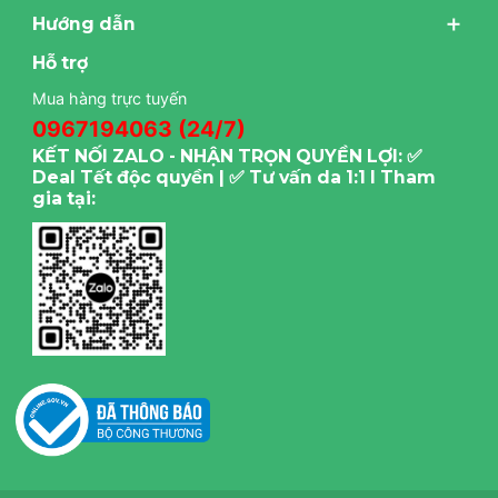
Hướng dẫn
Hỗ trợ
Mua hàng trực tuyến
0967194063 (24/7)
KẾT NỐI ZALO - NHẬN TRỌN QUYỀN LỢI: ✅
Deal Tết độc quyền | ✅ Tư vấn da 1:1 I Tham
gia tại: