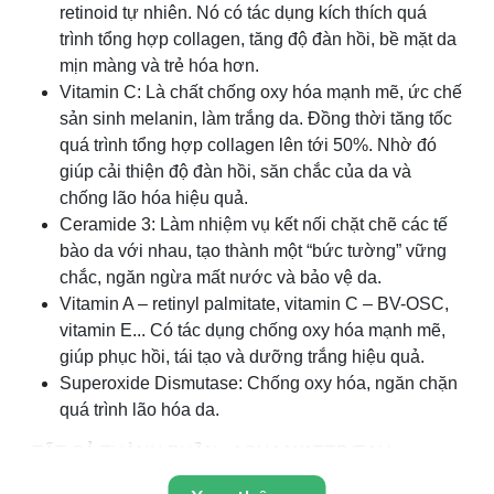
retinoid tự nhiên. Nó có tác dụng kích thích quá
trình tổng hợp collagen, tăng độ đàn hồi, bề mặt da
mịn màng và trẻ hóa hơn.
Vitamin C: Là chất chống oxy hóa mạnh mẽ, ức chế
sản sinh melanin, làm trắng da. Đồng thời tăng tốc
quá trình tổng hợp collagen lên tới 50%. Nhờ đó
giúp cải thiện độ đàn hồi, săn chắc của da và
chống lão hóa hiệu quả.
Ceramide 3: Làm nhiệm vụ kết nối chặt chẽ các tế
bào da với nhau, tạo thành một “bức tường” vững
chắc, ngăn ngừa mất nước và bảo vệ da.
Vitamin A – retinyl palmitate, vitamin C – BV-OSC,
vitamin E... Có tác dụng chống oxy hóa mạnh mẽ,
giúp phục hồi, tái tạo và dưỡng trắng hiệu quả.
Superoxide Dismutase: Chống oxy hóa, ngăn chặn
quá trình lão hóa da.
TẤT CẢ THÀNH PHẦN: AQUA/WATER/EAU,
BUTYLENE GLYCOL, DIMETHICONE, AMMONIUM