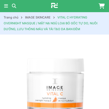
Trang chủ
IMAGE SKINCARE
VITAL C HYDRATING
OVERNIGHT MASQUE / MẶT NẠ NGỦ LOẠI BỎ GỐC TỰ DO, NUÔI
DƯỠNG, LƯU THÔNG MÁU VÀ TÁI TẠO DA BAN ĐÊM