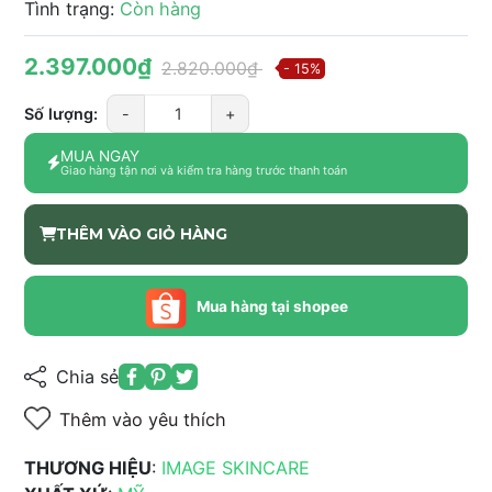
Tình trạng:
Còn hàng
2.397.000₫
2.820.000₫
- 15%
Số lượng:
-
+
MUA NGAY
Giao hàng tận nơi và kiểm tra hàng trước thanh toán
THÊM VÀO GIỎ HÀNG
Mua hàng tại shopee
Chia sẻ
Thêm vào yêu thích
THƯƠNG HIỆU
:
IMAGE SKINCARE