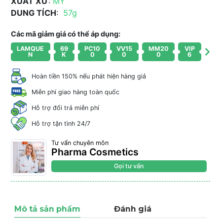
XUẤT XỨ
:
MỸ
DUNG TÍCH
:
57g
Các mã giảm giá có thể áp dụng:
LAMQUE
69
PC10
VV15
MM20
VIP
N
K
0
0
0
6
Hoàn tiền 150% nếu phát hiện hàng giả
Miễn phí giao hàng toàn quốc
Hỗ trợ đổi trả miễn phí
Hỗ trợ tận tình 24/7
Tư vấn chuyên môn
Pharma Cosmetics
Gọi tư vấn
Mô tả sản phẩm
Đánh giá