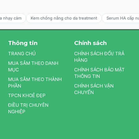
da nhạy cảm
Kem chống nắng cho da treatment
Serum HA cấp n
Thông tin
Chính sách
TRANG CHỦ
CHÍNH SÁCH ĐỔI/ TRẢ
HÀNG
MUA SẮM THEO DANH
MỤC
CHÍNH SÁCH BẢO MẬT
THÔNG TIN
MUA SẮM THEO THÀNH
PHẦN
CHÍNH SÁCH VẬN
CHUYỂN
TPCN KHOẺ ĐẸP
ĐIỀU TRỊ CHUYÊN
NGHIỆP