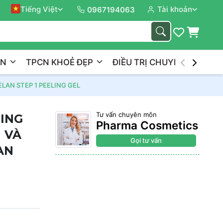
Tiếng Việt
Tài khoản
Đồng 
0967194063
ẦN
TPCN KHOẺ ĐẸP
ĐIỀU TRỊ CHUYÊN NGHIỆP
LAN STEP 1 PEELING GEL
Tư vấn chuyên môn
LING
Pharma Cosmetics
 VÀ
Gọi tư vấn
AN