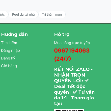
ước
Peel da tại nhà
Trị thâm mụn
Hướng dẫn
Hỗ trợ
Tìm kiếm
Mua hàng trực tuyến
0967194063
Đăng nhập
(24/7)
Đăng ký
Giỏ hàng
KẾT NỐI ZALO -
NHẬN TRỌN
QUYỀN LỢI: ✅
Deal Tết độc
quyền | ✅ Tư vấn
da 1:1 I Tham gia
tại: