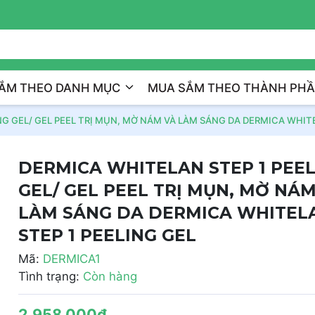
Trị Liệu Da Cá Nhân Hóa
ẮM THEO DANH MỤC
MUA SẮM THEO THÀNH PH
G GEL/ GEL PEEL TRỊ MỤN, MỜ NÁM VÀ LÀM SÁNG DA DERMICA WHITE
DERMICA WHITELAN STEP 1 PEE
GEL/ GEL PEEL TRỊ MỤN, MỜ NÁM
LÀM SÁNG DA DERMICA WHITEL
STEP 1 PEELING GEL
Mã:
DERMICA1
Tình trạng:
Còn hàng
2.958.000₫