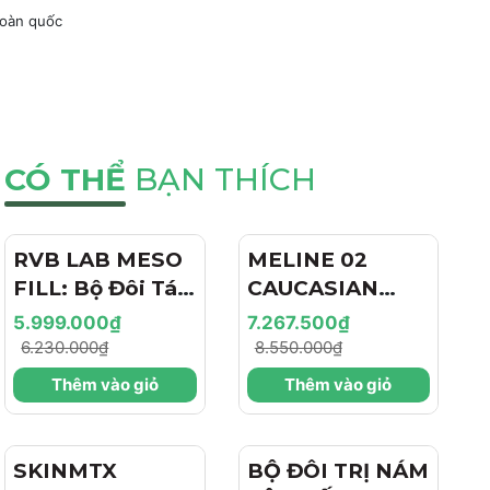
toàn quốc
CÓ THỂ
BẠN THÍCH
RVB LAB MESO
- 4%
MELINE 02
- 15%
FILL: Bộ Đôi Tái
CAUCASIAN
Tạo & Nâng Cơ
SKIN
5.999.000₫
7.267.500₫
Chuyên Sâu -
DAY/NIGHT / BỘ
6.230.000₫
8.550.000₫
Hiệu Ứng "Filler
ĐÔI TRỊ NÁM
Thêm vào giỏ
Thêm vào giỏ
+ Botox Like"
NGÀY/ĐÊM,
Cho Làn Da Trẻ
SÁNG DA, TRẺ
Hóa
HÓA VÀ CĂNG
SKINMTX
- 15%
BỘ ĐÔI TRỊ NÁM
BÓNG