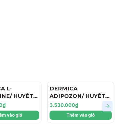
A L-
DERMICA
D
INE/ HUYẾT
ADIPOZON/ HUYẾT
G
PHÂN GIẢI
THANH CHUYỂN
N
0₫
3.530.000₫
3.
N CHẮC MẶT
HÓA VÀ XỬ LÝ MỠ
M
êm vào giỏ
Thêm vào giỏ
 DERMICA L-
THỪA DERMICA
F
INE
ADIPOZON