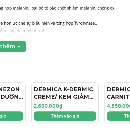
ổng hợp melanin, loại bỏ tế bào chết nhiễm melanin, chống oxi
se hơn ức chế sự biểu hiện và tổng hợp Tyrosynase..
ng ẩm, làm da mềm mượt.
y tái tạo tế bào mới.
 thêm
 tổn.
 LÀM SÁNG DA DERMICA WHITELAN STEP 1 PEELING
ớp
NEZON
DERMICA K-DERMIC
DERMIC
 chúng ta sẽ peel 2 lớp.
 DƯỠNG
CREME/ KEM GIẢM
CARNIT
 sẽ peel 1 lớp.
I VÀ
TỤ MÁU BẦM, PHỤC
THANH 
2.650.000₫
4.850.00
hứ 2 cách lớp đầu từ 5 -10 phút) sau đó lau đi bằng nước sạch.
 MỤN
HỒI DA SAU XÂM
MỠ, SĂ
giỏ
Thêm vào giỏ
Th
NEZON
LẤN DERMICA K-
& BODY
DERMIC CREME
CARNIT