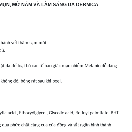
 MỤN, MỜ NÁM VÀ LÀM SÁNG DA DERMICA
 thành vết thâm sạm mới
cũ.
mặt da để loại bỏ các tế bào giác mạc nhiễm Melanin dễ dàng
hông đỏ, bỏng rát sau khi peel.
tic acid , Ethoxydiglycol, Glycolic acid, Retinyl palmitate, BHT.
ng qua phức chất càng cua của đồng và sắt ngăn hình thành