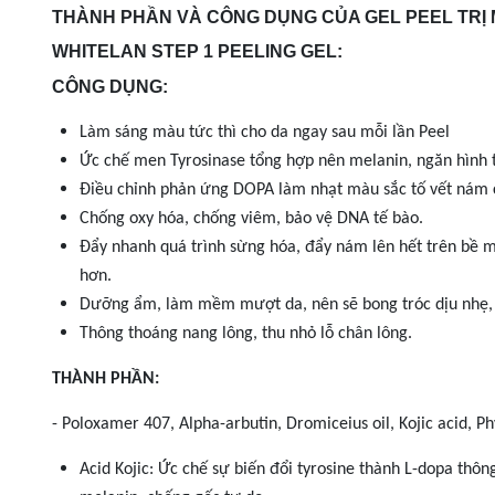
THÀNH PHẦN VÀ CÔNG DỤNG CỦA GEL PEEL TRỊ
WHITELAN STEP 1 PEELING GEL:
CÔNG DỤNG:
Làm sáng màu tức thì cho da ngay sau mỗi lần Peel
Ức chế men Tyrosinase tổng hợp nên melanin, ngăn hình
Điều chỉnh phản ứng DOPA làm nhạt màu sắc tố vết nám 
Chống oxy hóa, chống viêm, bảo vệ DNA tế bào.
Đẩy nhanh quá trình sừng hóa, đẩy nám lên hết trên bề 
hơn.
Dưỡng ẩm, làm mềm mượt da, nên sẽ bong tróc dịu nhẹ, k
Thông thoáng nang lông, thu nhỏ lỗ chân lông.
THÀNH PHẦN:
- Poloxamer 407, Alpha-arbutin, Dromiceius oil, Kojic acid, Phy
Acid Kojic: Ức chế sự biến đổi tyrosine thành L-dopa thô