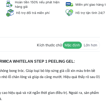
Hoàn tiền 150% nếu phát hiện
Miễn phí giao hàng 
hàng giả
Hỗ trợ đổi trả miễn phí
Hỗ trợ tận tình 24/7
Kích thước chữ
Mặc định
Lớn hơn
RMICA WHITELAN STEP 1 PEELING GEL:
 không bong tróc. Giúp loại bỏ lớp sừng già cỗi xỉn màu trên bề
u nhỏ lỗ chân lông và giúp da căng mướt. Hiệu quả thấy rõ sau 01
 cao hiệu quả và rút ngắn thời gian điều trị. Ngoài ra, sản phẩm
à.