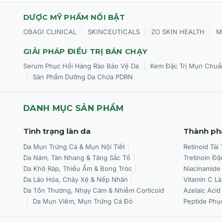
DƯỢC MỸ PHẨM NỔI BẬT
|
|
|
OBAGI CLINICAL
SKINCEUTICALS
ZO SKIN HEALTH
M
GIẢI PHÁP ĐIỀU TRỊ BÁN CHẠY
|
Serum Phục Hồi Hàng Rào Bảo Vệ Da
Kem Đặc Trị Mụn Chuẩ
|
Sản Phẩm Dưỡng Da Chứa PDRN
DANH MỤC SẢN PHẨM
Tình trạng làn da
Thành ph
Da Mụn Trứng Cá & Mụn Nội Tiết
Retinoid Tái
Da Nám, Tàn Nhang & Tăng Sắc Tố
Tretinoin Đặ
Da Khô Ráp, Thiếu Ẩm & Bong Tróc
Niacinamide
Da Lão Hóa, Chảy Xệ & Nếp Nhăn
Vitamin C L
Da Tổn Thương, Nhạy Cảm & Nhiễm Corticoid
Azelaic Acid
Da Mụn Viêm, Mụn Trứng Cá Đỏ
Peptide Phụ