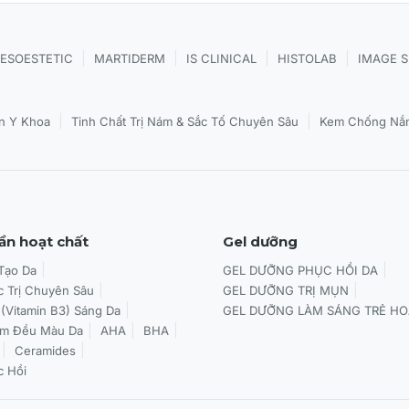
|
|
|
|
ESOESTETIC
MARTIDERM
IS CLINICAL
HISTOLAB
IMAGE 
|
|
n Y Khoa
Tinh Chất Trị Nám & Sắc Tố Chuyên Sâu
Kem Chống Nắn
ần hoạt chất
Gel dưỡng
 Tạo Da
GEL DƯỠNG PHỤC HỒI DA
c Trị Chuyên Sâu
GEL DƯỠNG TRỊ MỤN
 (Vitamin B3) Sáng Da
GEL DƯỠNG LÀM SÁNG TRẺ HO
àm Đều Màu Da
AHA
BHA
Ceramides
c Hồi