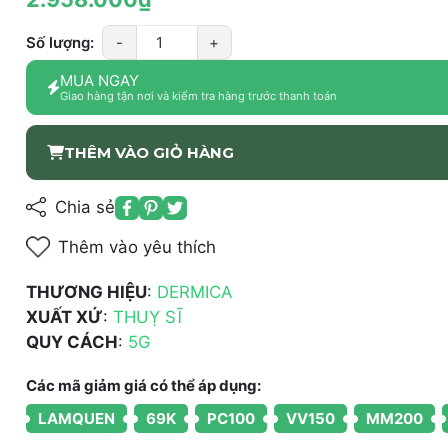
Số lượng:
-
+
MUA NGAY
Giao hàng tận nơi và kiểm tra hàng trước thanh toán
THÊM VÀO GIỎ HÀNG
Chia sẻ
Thêm vào yêu thích
THƯƠNG HIỆU
:
DERMICA
XUẤT XỨ
:
THUỴ SĨ
QUY CÁCH
:
5G
Các mã giảm giá có thể áp dụng:
LAMQUEN
69K
PC100
VV150
MM200