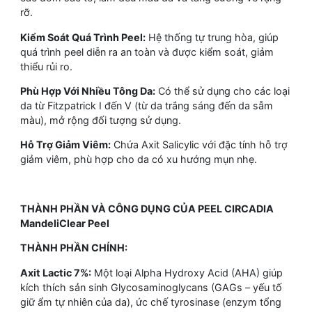
rỡ.
Kiểm Soát Quá Trình Peel:
Hệ thống tự trung hòa, giúp
quá trình peel diễn ra an toàn và được kiểm soát, giảm
thiểu rủi ro.
Phù Hợp Với Nhiều Tông Da:
Có thể sử dụng cho các loại
da từ Fitzpatrick I đến V (từ da trắng sáng đến da sẫm
màu), mở rộng đối tượng sử dụng.
Hỗ Trợ Giảm Viêm:
Chứa Axit Salicylic với đặc tính hỗ trợ
giảm viêm, phù hợp cho da có xu hướng mụn nhẹ.
THÀNH PHẦN VÀ CÔNG DỤNG CỦA PEEL CIRCADIA
MandeliClear Peel
THÀNH PHẦN CHÍNH:
Axit Lactic 7%:
Một loại Alpha Hydroxy Acid (AHA) giúp
kích thích sản sinh Glycosaminoglycans (GAGs – yếu tố
giữ ẩm tự nhiên của da), ức chế tyrosinase (enzym tổng