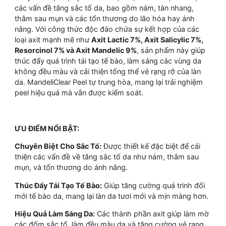
các vấn đề tăng sắc tố da, bao gồm nám, tàn nhang,
thâm sau mụn và các tổn thương do lão hóa hay ánh
nắng. Với công thức độc đáo chứa sự kết hợp của các
loại axit mạnh mẽ như
Axit Lactic 7%, Axit Salicylic 7%,
Resorcinol 7% và Axit Mandelic 9%
, sản phẩm này giúp
thúc đẩy quá trình tái tạo tế bào, làm sáng các vùng da
không đều màu và cải thiện tổng thể vẻ rạng rỡ của làn
da. MandeliClear Peel tự trung hòa, mang lại trải nghiệm
peel hiệu quả mà vẫn được kiểm soát.
ƯU ĐIỂM NỔI BẬT:
Chuyên Biệt Cho Sắc Tố:
Được thiết kế đặc biệt để cải
thiện các vấn đề về tăng sắc tố da như nám, thâm sau
mụn, và tổn thương do ánh nắng.
Thúc Đẩy Tái Tạo Tế Bào:
Giúp tăng cường quá trình đổi
mới tế bào da, mang lại làn da tươi mới và mịn màng hơn.
Hiệu Quả Làm Sáng Da:
Các thành phần axit giúp làm mờ
các đốm sắc tố, làm đều màu da và tăng cường vẻ rạng