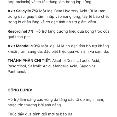
hợp melanin) và có tác dụng làm bong lớp sừng.
Axit Salicylic 7%:
Một loại Beta Hydroxy Acid (BHA) tan
trong dầu, giúp thâm nhập vào nang lông, tẩy tế bào chết
trong lỗ chân lông và có đặc tính hỗ trợ giảm viêm.
Resorcinol 7%:
Hỗ trợ tăng cường hiệu quả bong tróc của
quá trình peel.
Axit Mandelic 9%:
Một loại AHA có đặc tính hỗ trợ kháng
khuẩn, làm sáng da, đặc biệt hiệu quả với nám và sạm da.
THÀNH PHẦN CHI TIẾT:
Alcohol Denat., Lactic Acid,
Resorcinol, Salicylic Acid, Mandelic Acid, Saponins,
Panthenol.
CÔNG DỤNG:
Hỗ trợ làm sáng các vùng da tăng sắc tố do mụn, nám,
hoặc tổn thương bởi ánh nắng.
Thúc đẩy quá trình đổi mới tế bào da.