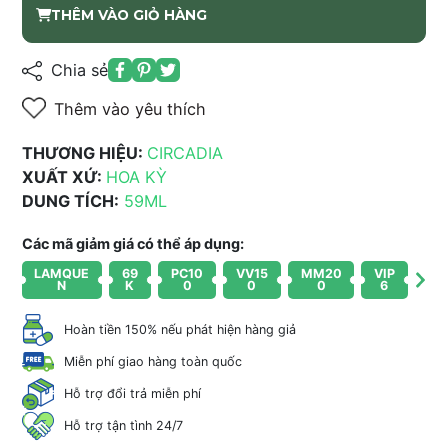
THÊM VÀO GIỎ HÀNG
Chia sẻ
Thêm vào yêu thích
THƯƠNG HIỆU:
CIRCADIA
XUẤT XỨ:
HOA KỲ
DUNG TÍCH:
59ML
Các mã giảm giá có thể áp dụng:
LAMQUE
69
PC10
VV15
MM20
VIP
N
K
0
0
0
6
Hoàn tiền 150% nếu phát hiện hàng giả
Miễn phí giao hàng toàn quốc
Hỗ trợ đổi trả miễn phí
Hỗ trợ tận tình 24/7