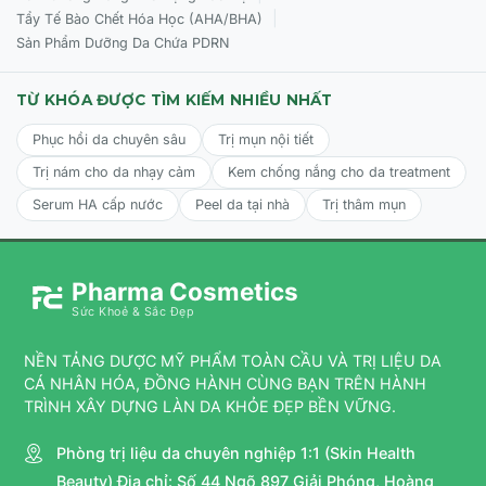
|
Tẩy Tế Bào Chết Hóa Học (AHA/BHA)
Sản Phẩm Dưỡng Da Chứa PDRN
TỪ KHÓA ĐƯỢC TÌM KIẾM NHIỀU NHẤT
Phục hồi da chuyên sâu
Trị mụn nội tiết
Trị nám cho da nhạy cảm
Kem chống nắng cho da treatment
Serum HA cấp nước
Peel da tại nhà
Trị thâm mụn
Pharma Cosmetics
Sức Khoẻ & Sắc Đẹp
NỀN TẢNG DƯỢC MỸ PHẨM TOÀN CẦU VÀ TRỊ LIỆU DA
CÁ NHÂN HÓA, ĐỒNG HÀNH CÙNG BẠN TRÊN HÀNH
TRÌNH XÂY DỰNG LÀN DA KHỎE ĐẸP BỀN VỮNG.
Phòng trị liệu da chuyên nghiệp 1:1 (Skin Health
Beauty) Địa chỉ: Số 44 Ngõ 897 Giải Phóng, Hoàng