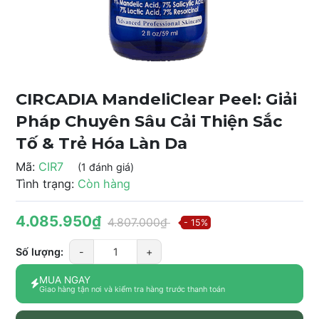
CIRCADIA MandeliClear Peel: Giải
Pháp Chuyên Sâu Cải Thiện Sắc
Tố & Trẻ Hóa Làn Da
Mã:
CIR7
(1 đánh giá)
Tình trạng:
Còn hàng
4.085.950₫
4.807.000₫
- 15%
Số lượng:
-
+
MUA NGAY
Giao hàng tận nơi và kiểm tra hàng trước thanh toán