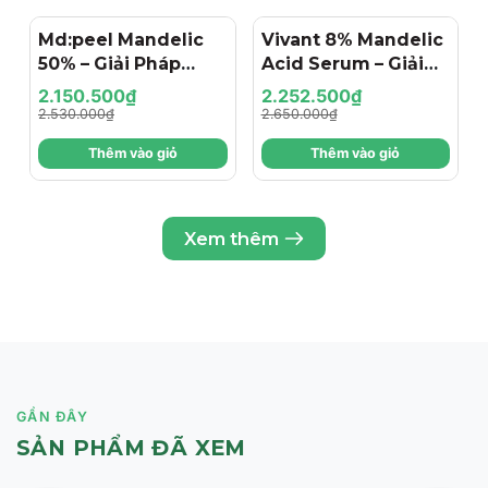
Md:peel Mandelic
- 15%
Vivant 8% Mandelic
- 15%
50% – Giải Pháp
Acid Serum – Giải
Thay Da Sinh Học
Pháp Tẩy Tế Bào
2.150.500₫
2.252.500₫
Xóa Nám & Trẻ Hóa
Chết Dịu Nhẹ Cho
2.530.000₫
2.650.000₫
Cho Da Nhạy Cảm
Làn Da Sáng Mịn
Thêm vào giỏ
Thêm vào giỏ
Xem thêm
GẦN ĐÂY
SẢN PHẨM ĐÃ XEM