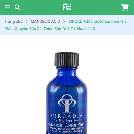
Trang chủ
MANDELIC ACID
CIRCADIA MandeliClear Peel: Giải
Pháp Chuyên Sâu Cải Thiện Sắc Tố & Trẻ Hóa Làn Da