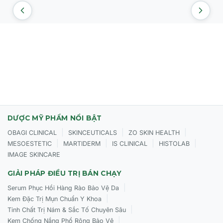
DƯỢC MỸ PHẨM NỔI BẬT
|
|
|
OBAGI CLINICAL
SKINCEUTICALS
ZO SKIN HEALTH
|
|
|
|
MESOESTETIC
MARTIDERM
IS CLINICAL
HISTOLAB
IMAGE SKINCARE
GIẢI PHÁP ĐIỀU TRỊ BÁN CHẠY
|
Serum Phục Hồi Hàng Rào Bảo Vệ Da
|
Kem Đặc Trị Mụn Chuẩn Y Khoa
|
Tinh Chất Trị Nám & Sắc Tố Chuyên Sâu
|
Kem Chống Nắng Phổ Rộng Bảo Vệ