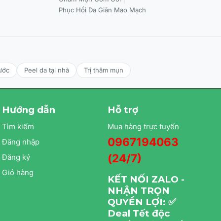
Phục Hồi Da Giãn Mao Mạch
ước
Peel da tại nhà
Trị thâm mụn
Hướng dẫn
Hỗ trợ
Tìm kiếm
Mua hàng trực tuyến
0967194063
Đăng nhập
(24/7)
Đăng ký
Giỏ hàng
KẾT NỐI ZALO -
NHẬN TRỌN
QUYỀN LỢI: ✅
Deal Tết độc