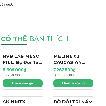
toàn quốc
CÓ THỂ
BẠN THÍCH
RVB LAB MESO
- 4%
MELINE 02
- 15%
FILL: Bộ Đôi Tái
CAUCASIAN
Tạo & Nâng Cơ
SKIN
5.999.000₫
7.267.500₫
Chuyên Sâu -
DAY/NIGHT / BỘ
6.230.000₫
8.550.000₫
Hiệu Ứng "Filler
ĐÔI TRỊ NÁM
Thêm vào giỏ
Thêm vào giỏ
+ Botox Like"
NGÀY/ĐÊM,
Cho Làn Da Trẻ
SÁNG DA, TRẺ
Hóa
HÓA VÀ CĂNG
SKINMTX
- 15%
BỘ ĐÔI TRỊ NÁM
BÓNG