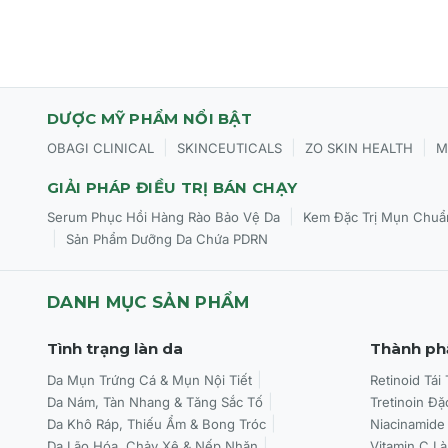
DƯỢC MỸ PHẨM NỔI BẬT
|
|
|
OBAGI CLINICAL
SKINCEUTICALS
ZO SKIN HEALTH
M
GIẢI PHÁP ĐIỀU TRỊ BÁN CHẠY
|
Serum Phục Hồi Hàng Rào Bảo Vệ Da
Kem Đặc Trị Mụn Chuẩ
|
Sản Phẩm Dưỡng Da Chứa PDRN
DANH MỤC SẢN PHẨM
Tình trạng làn da
Thành ph
Da Mụn Trứng Cá & Mụn Nội Tiết
Retinoid Tái
Da Nám, Tàn Nhang & Tăng Sắc Tố
Tretinoin Đặ
Da Khô Ráp, Thiếu Ẩm & Bong Tróc
Niacinamide
Da Lão Hóa, Chảy Xệ & Nếp Nhăn
Vitamin C L