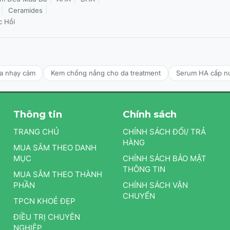
Ceramides
c Hồi
da nhạy cảm
Kem chống nắng cho da treatment
Serum HA cấp n
Thông tin
Chính sách
TRANG CHỦ
CHÍNH SÁCH ĐỔI/ TRẢ
HÀNG
MUA SẮM THEO DANH
MỤC
CHÍNH SÁCH BẢO MẬT
THÔNG TIN
MUA SẮM THEO THÀNH
PHẦN
CHÍNH SÁCH VẬN
CHUYỂN
TPCN KHOẺ ĐẸP
ĐIỀU TRỊ CHUYÊN
NGHIỆP