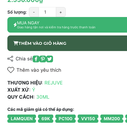
Số lượng:
-
+
MUA NGAY
Giao hàng tận nơi và kiểm tra hàng trước thanh toán
THÊM VÀO GIỎ HÀNG
Chia sẻ
Thêm vào yêu thích
THƯƠNG HIỆU
:
REJUVE
XUẤT XỨ
:
Ý
QUY CÁCH
:
30ML
Các mã giảm giá có thể áp dụng:
LAMQUEN
69K
PC100
VV150
MM200