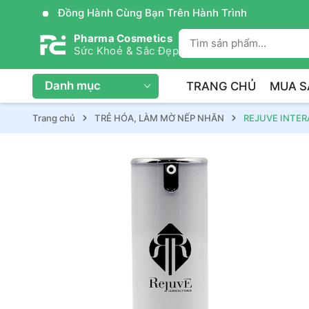
Đồng Hành Cùng Bạn Trên Hành Trình
Pharma Cosmetics
Sức Khoẻ & Sắc Đẹp
Danh mục
TRANG CHỦ
MUA S
Trang chủ
TRẺ HÓA, LÀM MỜ NẾP NHĂN
REJUVE INTER