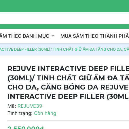
Xây Dựng Làn Da Khỏe Đẹp
ẮM THEO DANH MỤC
MUA SẮM THEO THÀNH PH
ACTIVE DEEP FILLER (30ML)/ TINH CHẤT GIỮ ẨM ĐA TẦNG CHO DA, C
REJUVE INTERACTIVE DEEP FILL
(30ML)/ TINH CHẤT GIỮ ẨM ĐA T
CHO DA, CĂNG BÓNG DA REJUVE
INTERACTIVE DEEP FILLER (30ML
Mã:
REJUVE39
Tình trạng:
Còn hàng
2.550.000₫