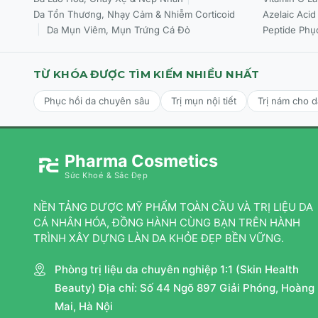
Da Tổn Thương, Nhạy Cảm & Nhiễm Corticoid
Azelaic Acid
Da Mụn Viêm, Mụn Trứng Cá Đỏ
Peptide Phụ
TỪ KHÓA ĐƯỢC TÌM KIẾM NHIỀU NHẤT
Phục hồi da chuyên sâu
Trị mụn nội tiết
Trị nám cho 
Pharma Cosmetics
Sức Khoẻ & Sắc Đẹp
NỀN TẢNG DƯỢC MỸ PHẨM TOÀN CẦU VÀ TRỊ LIỆU DA
CÁ NHÂN HÓA, ĐỒNG HÀNH CÙNG BẠN TRÊN HÀNH
TRÌNH XÂY DỰNG LÀN DA KHỎE ĐẸP BỀN VỮNG.
Phòng trị liệu da chuyên nghiệp 1:1 (Skin Health
Beauty) Địa chỉ: Số 44 Ngõ 897 Giải Phóng, Hoàng
Mai, Hà Nội