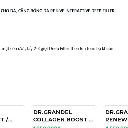
CHO DA, CĂNG BÓNG DA REJUVE INTERACTIVE DEEP FILLER
i mặt còn ướt, lấy 2-3 giọt Deep Filler thoa lên toàn bộ khuôn
DR.GRANDEL
DR.GR
T /
COLLAGEN BOOST /
RENEW 
NÂNG
TINH CHẤT TĂNG
TINH C