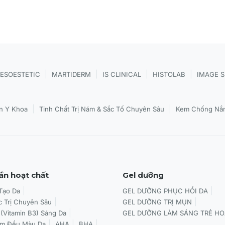
|
|
|
|
ESOESTETIC
MARTIDERM
IS CLINICAL
HISTOLAB
IMAGE 
|
|
n Y Khoa
Tinh Chất Trị Nám & Sắc Tố Chuyên Sâu
Kem Chống Nắn
ần hoạt chất
Gel dưỡng
 Tạo Da
GEL DƯỠNG PHỤC HỒI DA
c Trị Chuyên Sâu
GEL DƯỠNG TRỊ MỤN
 (Vitamin B3) Sáng Da
GEL DƯỠNG LÀM SÁNG TRẺ HO
àm Đều Màu Da
AHA
BHA