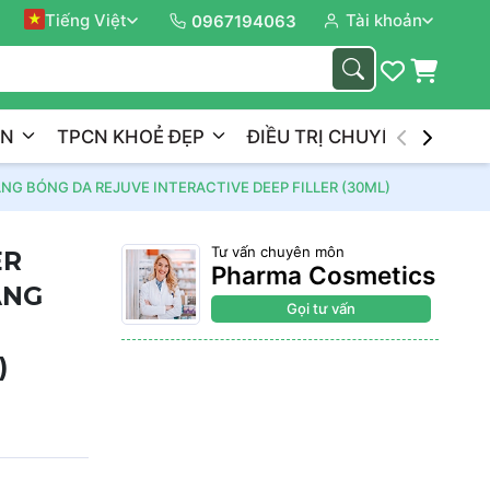
 Bền Vững.
Tiếng Việt
Tài khoản
0967194063
ẦN
TPCN KHOẺ ĐẸP
ĐIỀU TRỊ CHUYÊN NGHIỆP
ĂNG BÓNG DA REJUVE INTERACTIVE DEEP FILLER (30ML)
Tư vấn chuyên môn
ER
Pharma Cosmetics
ẦNG
Gọi tư vấn
)