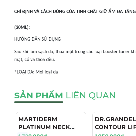
CHỈ ĐỊNH VÀ CÁCH DÙNG CỦA TINH CHẤT GIỮ ẨM ĐA TẦNG 
(30ML):
HƯỚNG DẪN SỬ DỤNG
Sau khi làm sạch da, thoa một trong các loại booster toner kh
mặt, cổ và thoa đều.
*LOẠI DA: Mọi loại da
SẢN PHẨM
LIÊN QUAN
MARTIDERM
DR.GRANDEL
PLATINUM NECK
CONTOUR LIF
LINE CORRECT
TINH CHẤT 