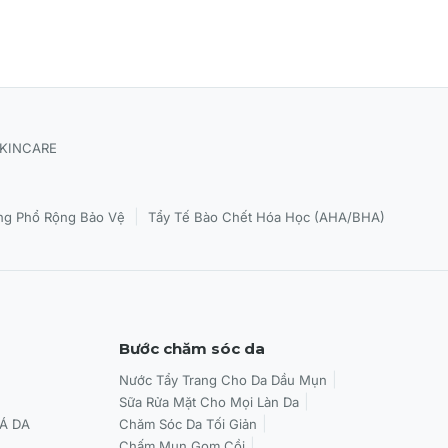
SKINCARE
|
g Phổ Rộng Bảo Vệ
Tẩy Tế Bào Chết Hóa Học (AHA/BHA)
Bước chăm sóc da
Nước Tẩy Trang Cho Da Dầu Mụn
Sữa Rửa Mặt Cho Mọi Làn Da
Á DA
Chăm Sóc Da Tối Giản
Chấm Mụn Gom Cồi