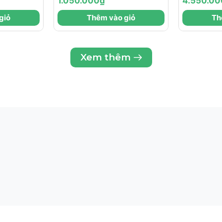
1.050.000₫
4.550.00
N, ĐỊNH
CƯỜNG, BỔ SUNG
TRẺ HÓ
giỏ
Thêm vào giỏ
Th
 MẶT
COLLAGEN TRẺ HÓA
SĂN CH
DA TOÀN DIỆN
Xem thêm