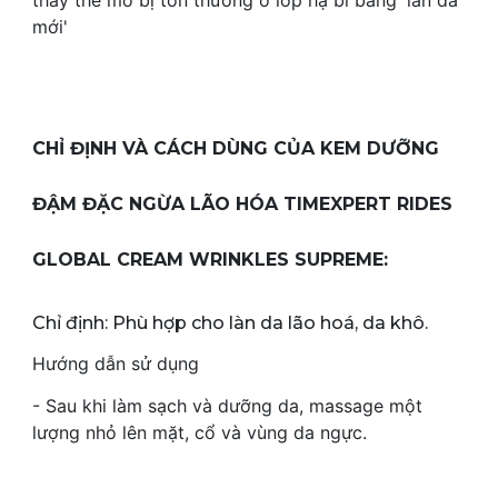
thay thế mô bị tổn thương ở lớp hạ bì bằng 'làn da
mới'
CHỈ ĐỊNH VÀ CÁCH DÙNG CỦA KEM DƯỠNG
ĐẬM ĐẶC NGỪA LÃO HÓA TIMEXPERT RIDES
GLOBAL CREAM WRINKLES SUPREME:
Chỉ định: Phù hợp cho làn da lão hoá, da khô.
Hướng dẫn sử dụng
- Sau khi làm sạch và dưỡng da, massage một
lượng nhỏ lên mặt, cổ và vùng da ngực.