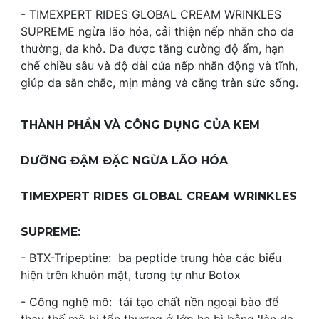
- TIMEXPERT RIDES GLOBAL CREAM WRINKLES
SUPREME ngừa lão hóa, cải thiện nếp nhăn cho da
thường, da khô. Da được tăng cường độ ẩm, hạn
chế chiều sâu và độ dài của nếp nhăn động và tĩnh,
giúp da săn chắc, mịn màng và căng tràn sức sống.
THÀNH PHẦN VÀ CÔNG DỤNG CỦA KEM
DƯỠNG ĐẬM ĐẶC NGỪA LÃO HÓA
TIMEXPERT RIDES GLOBAL CREAM WRINKLES
SUPREME:
- BTX-Tripeptine: ba peptide trung hòa các biểu
hiện trên khuôn mặt, tương tự như Botox
- Công nghệ mô: tái tạo chất nền ngoại bào để