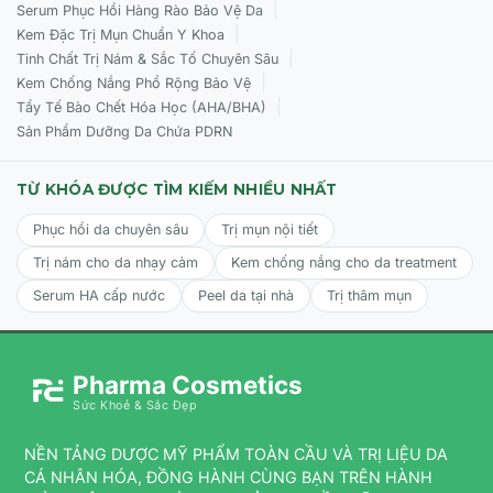
|
Serum Phục Hồi Hàng Rào Bảo Vệ Da
|
Kem Đặc Trị Mụn Chuẩn Y Khoa
|
Tinh Chất Trị Nám & Sắc Tố Chuyên Sâu
|
Kem Chống Nắng Phổ Rộng Bảo Vệ
|
Tẩy Tế Bào Chết Hóa Học (AHA/BHA)
Sản Phẩm Dưỡng Da Chứa PDRN
TỪ KHÓA ĐƯỢC TÌM KIẾM NHIỀU NHẤT
Phục hồi da chuyên sâu
Trị mụn nội tiết
Trị nám cho da nhạy cảm
Kem chống nắng cho da treatment
Serum HA cấp nước
Peel da tại nhà
Trị thâm mụn
Pharma Cosmetics
Sức Khoẻ & Sắc Đẹp
NỀN TẢNG DƯỢC MỸ PHẨM TOÀN CẦU VÀ TRỊ LIỆU DA
CÁ NHÂN HÓA, ĐỒNG HÀNH CÙNG BẠN TRÊN HÀNH