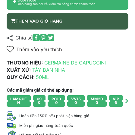
Giao hàng tận nơi và kiểm tra hàng trước thanh toán
THÊM VÀO GIỎ HÀNG
Chia sẻ
Thêm vào yêu thích
THƯƠNG HIỆU
:
GERMAINE DE CAPUCCINI
XUẤT XỨ
:
TÂY BAN NHA
QUY CÁCH
:
50ML
Các mã giảm giá có thể áp dụng:
LAMQUE
69
PC10
VV15
MM20
VIP
N
K
0
0
0
6
Hoàn tiền 150% nếu phát hiện hàng giả
Miễn phí giao hàng toàn quốc