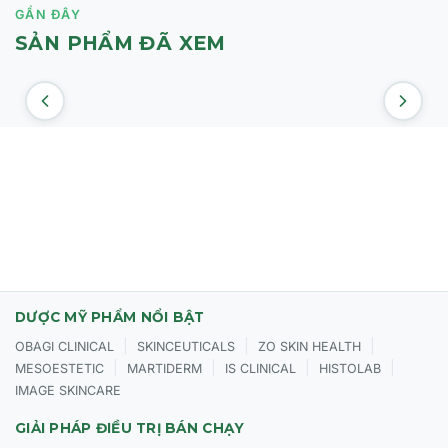
GẦN ĐÂY
SẢN PHẨM ĐÃ XEM
DƯỢC MỸ PHẨM NỔI BẬT
|
|
|
OBAGI CLINICAL
SKINCEUTICALS
ZO SKIN HEALTH
|
|
|
|
MESOESTETIC
MARTIDERM
IS CLINICAL
HISTOLAB
IMAGE SKINCARE
GIẢI PHÁP ĐIỀU TRỊ BÁN CHẠY