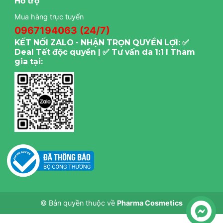
Hỗ trợ
Mua hàng trực tuyến
0967194063 (24/7)
KẾT NỐI ZALO - NHẬN TRỌN QUYỀN LỢI: ✅
Deal Tết độc quyền | ✅ Tư vấn da 1:1 I Tham
gia tại:
© Bản quyền thuộc về
Pharma Cosmetics