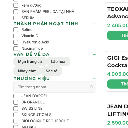
kem dưỡng
TEOXA
SẢN PHẨM PEEL DA TẠI NHÀ
Advance
SERUM
KEM D
THÀNH PHẦN HOẠT TÍNH
2.465.0
Retinol
LÀM Đ
Thê
Vitamin C
NHĂN 
Hyaluronic Acid
CHO D
Niacinamide
VẤN ĐỀ VỀ DA
GIGI Es
Mụn trứng cá
Lão hóa
Cockta
Nhạy cảm
Sắc tố
Peel / 
4.005.0
THƯƠNG HIỆU
da tổng
Thê
JEAN D'ARCEL
DR.GRANDEL
JEAN D
SWISS LINE
LIFTI
SKINCEUTICALS
CREAM
BIOLOGIQUE RECHERCHE
2.590.0
MEDIK8