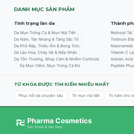
DANH MỤC SẢN PHẨM
Tình trạng làn da
Thành ph
Da Mụn Trứng Cá & Mụn Nội Tiết
Retinoid Tái
Da Nám, Tàn Nhang & Tăng Sắc Tố
Tretinoin Đặ
Da Khô Ráp, Thiếu Ẩm & Bong Tróc
Niacinamide
Da Lão Hóa, Chảy Xệ & Nếp Nhăn
Vitamin C L
Da Tổn Thương, Nhạy Cảm & Nhiễm Corticoid
Azelaic Acid
Da Mụn Viêm, Mụn Trứng Cá Đỏ
Peptide Phụ
TỪ KHÓA ĐƯỢC TÌM KIẾM NHIỀU NHẤT
Phục hồi da chuyên sâu
Trị mụn nội tiết
Trị nám cho 
Pharma Cosmetics
Sức Khoẻ & Sắc Đẹp