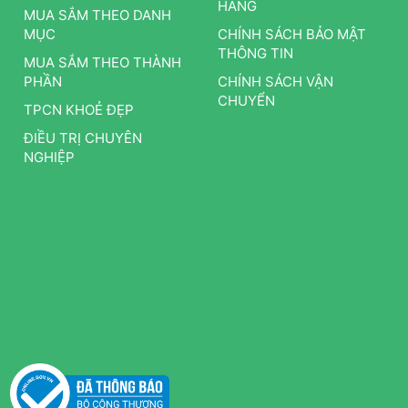
HÀNG
MUA SẮM THEO DANH
MỤC
CHÍNH SÁCH BẢO MẬT
THÔNG TIN
MUA SẮM THEO THÀNH
PHẦN
CHÍNH SÁCH VẬN
CHUYỂN
TPCN KHOẺ ĐẸP
ĐIỀU TRỊ CHUYÊN
NGHIỆP