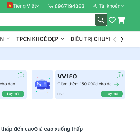
Tiếng Việt
Tài khoản
Đồng 
0967194063
ẦN
TPCN KHOẺ ĐẸP
ĐIỀU TRỊ CHUYÊN NGHIỆP
VV150
cho đơn
Giảm thêm 150.000đ cho đơn
hàng từ 2.500.000đ
Lấy mã
Lấy mã
HSD:
 thấp đến cao
Giá cao xuống thấp