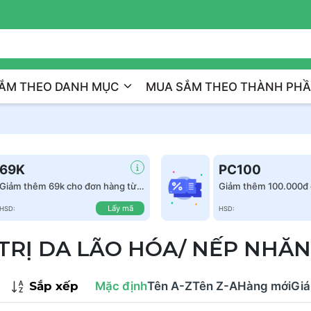
Trị Liệu Da Cá Nhân Hóa
ẮM THEO DANH MỤC
MUA SẮM THEO THÀNH PH
69K
PC100
Giảm thêm 69k cho đơn hàng từ
Giảm thêm 100.000đ 
999k
hàng từ 1.500.000đ
Lấy mã
HSD:
HSD:
TRỊ DA LÃO HÓA/ NẾP NHĂN
Sắp xếp
Mặc định
Tên A-Z
Tên Z-A
Hàng mới
Giá