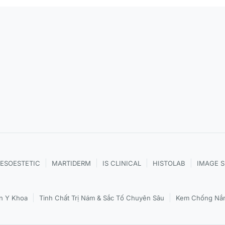
|
|
|
|
ESOESTETIC
MARTIDERM
IS CLINICAL
HISTOLAB
IMAGE 
|
|
n Y Khoa
Tinh Chất Trị Nám & Sắc Tố Chuyên Sâu
Kem Chống Nắn