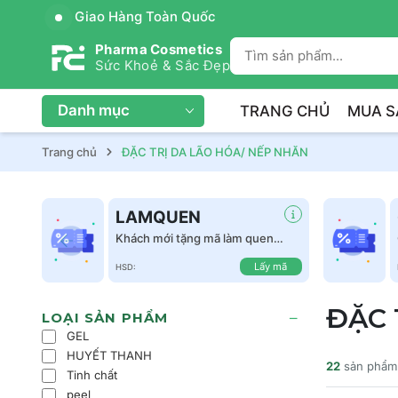
Giao Hàng Toàn Quốc
Pharma Cosmetics
Sức Khoẻ & Sắc Đẹp
Danh mục
TRANG CHỦ
MUA S
Trang chủ
ĐẶC TRỊ DA LÃO HÓA/ NẾP NHĂN
LAMQUEN
Khách mới tặng mã làm quen
giảm 50k tất cả sản phẩm
Lấy mã
HSD:
ĐẶC 
LOẠI SẢN PHẨM
GEL
HUYẾT THANH
22
sản phẩm
Tinh chất
peel