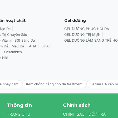
ần hoạt chất
Gel dưỡng
 Tạo Da
GEL DƯỠNG PHỤC HỒI DA
c Trị Chuyên Sâu
GEL DƯỠNG TRỊ MỤN
 (Vitamin B3) Sáng Da
GEL DƯỠNG LÀM SÁNG TRẺ HO
àm Đều Màu Da
AHA
BHA
Ceramides
c Hồi
da nhạy cảm
Kem chống nắng cho da treatment
Serum HA cấp n
Thông tin
Chính sách
TRANG CHỦ
CHÍNH SÁCH ĐỔI/ TRẢ