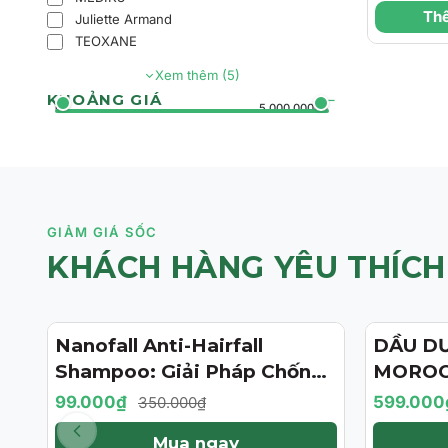
LIFTIN
Thê
Juliette Armand
CONFOR
TEOXANE
DƯỠNG
Xem thêm (5)
GIẢM 
KHOẢNG GIÁ
NÂNG 
0đ
5.000.000đ+
GIẢM GIÁ SỐC
KHÁCH HÀNG YÊU THÍCH
Nanofall Anti-Hairfall
DẦU D
- 72%
- 57%
Shampoo: Giải Pháp Chống
MOROC
Rụng & Kích Thích Mọc Tóc
TREATM
99.000₫
599.000
350.000₫
Chuẩn Y Khoa
BẢN GI
Mua ngay