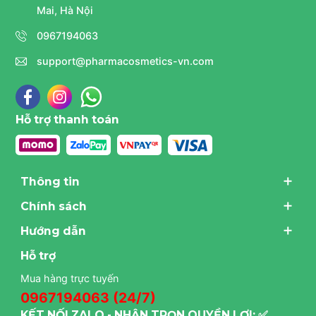
Bước 3:
Chấm trực tiếp lên các vùng da có đốm nâu, vết
Mai, Hà Nội
thâm sạm hoặc các vùng không đều màu.
0967194063
Bước 4:
Vỗ nhẹ nhàng bằng đầu ngón tay sạch cho đến
khi sản phẩm thẩm thấu hoàn toàn. Sử dụng đều đặn
support@pharmacosmetics-vn.com
trong chu trình chăm sóc da hàng ngày để đạt kết quả tốt
nhất.
Hỗ trợ thanh toán
Thông tin
Chính sách
Hướng dẫn
Hỗ trợ
Mua hàng trực tuyến
0967194063 (24/7)
KẾT NỐI ZALO - NHẬN TRỌN QUYỀN LỢI: ✅