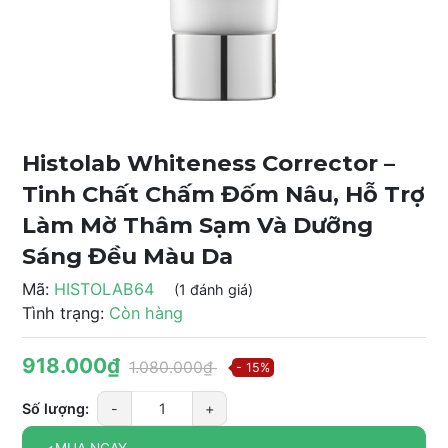
Histolab Whiteness Corrector –
Tinh Chất Chấm Đốm Nâu, Hỗ Trợ
Làm Mờ Thâm Sạm Và Dưỡng
Sáng Đều Màu Da
Mã:
HISTOLAB64
(1 đánh giá)
Tình trạng:
Còn hàng
918.000₫
1.080.000₫
- 15%
Số lượng:
-
+
MUA NGAY