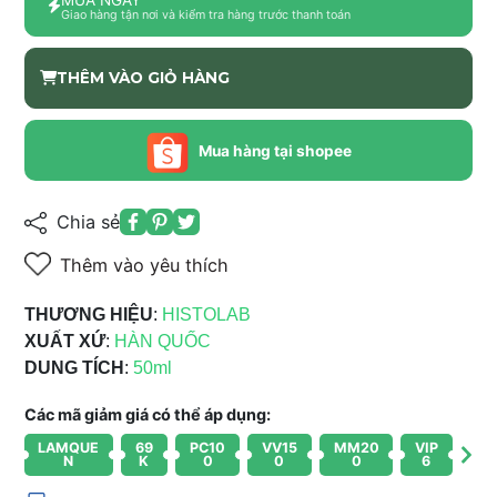
Giao hàng tận nơi và kiểm tra hàng trước thanh toán
THÊM VÀO GIỎ HÀNG
Mua hàng tại shopee
Chia sẻ
Thêm vào yêu thích
THƯƠNG HIỆU
:
HISTOLAB
XUẤT XỨ
:
HÀN QUỐC
DUNG TÍCH
:
50ml
Các mã giảm giá có thể áp dụng:
LAMQUE
69
PC10
VV15
MM20
VIP
N
K
0
0
0
6