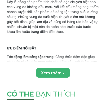
Đây là dòng sản phẩm tinh chất cô đặc chuyên biệt cho
các vùng da không đều màu. Với kết cấu mỏng nhẹ, thấm
nhanh tuyệt đối, sản phẩm dễ dàng tập trung nuôi dưỡng
sâu tại những vùng da xuất hiện khuyết điểm mà không
gây bết dính, giúp làm dịu và củng cố hàng rào bảo vệ tự
nhiên, chuẩn bị một nền da hoàn hảo trước các bước
khóa ẩm hoặc trang điểm tiếp theo.
ƯU ĐIỂM NỔI BẬT
Tác động làm sáng tập trung:
Công thức đậm đặc giúp
cải thiện rõ rệt diện mạo của các đốm nâu, vết thâm sạm
và vùng da kém tươi tắn.
Xem thêm
Phức hợp hoạt chất dưỡng sáng ưu việt:
Sử dụng các
thành phần lành tính giúp nuôi dưỡng làn da rạng rỡ, hỗ
trợ làm đều màu da và ngăn ngừa sự xuất hiện của các
đốm tối màu mới.
CÓ THỂ
BẠN THÍCH
Cấp ẩm và làm dịu da:
Bổ sung dồi dào các chiết xuất
thảo mộc tự nhiên, giúp duy trì màng ẩm mượt, làm dịu