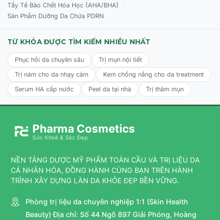
|
Tẩy Tế Bào Chết Hóa Học (AHA/BHA)
Sản Phẩm Dưỡng Da Chứa PDRN
Đối tượng sử dụng CỦA Histolab Whiteness Corrector
TỪ KHÓA ĐƯỢC TÌM KIẾM NHIỀU NHẤT
Người có làn da xuất hiện đốm nâu, vết thâm, tàn nhang
hoặc các vùng sắc tố không đồng đều bề mặt.
Phục hồi da chuyên sâu
Trị mụn nội tiết
Trị nám cho da nhạy cảm
Kem chống nắng cho da treatment
Làn da xỉn màu, kém tươi tắn, có nhu cầu dưỡng sáng tập
trung tại một số vùng cụ thể.
Serum HA cấp nước
Peel da tại nhà
Trị thâm mụn
Sản phẩm lành tính, phù hợp cho mọi loại da, bao gồm cả
nền da mỏng nhẹ và dễ mẫn cảm.
Pharma Cosmetics
Sức Khoẻ & Sắc Đẹp
Cách sử dụng CỦA Histolab Whiteness Corrector
NỀN TẢNG DƯỢC MỸ PHẨM TOÀN CẦU VÀ TRỊ LIỆU DA
Bước 1:
Làm sạch da mặt bằng các sản phẩm sữa rửa
CÁ NHÂN HÓA, ĐỒNG HÀNH CÙNG BẠN TRÊN HÀNH
mặt và cân bằng da với toner dịu nhẹ.
TRÌNH XÂY DỰNG LÀN DA KHỎE ĐẸP BỀN VỮNG.
Bước 2:
Lấy một lượng tinh chất
Histolab Whiteness
Phòng trị liệu da chuyên nghiệp 1:1 (Skin Health
Corrector
vừa đủ (khoảng bằng hạt đậu).
Beauty) Địa chỉ: Số 44 Ngõ 897 Giải Phóng, Hoàng