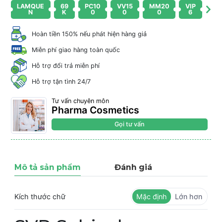
LAMQUE
69
PC10
VV15
MM20
VIP
N
K
0
0
0
6
Hoàn tiền 150% nếu phát hiện hàng giả
Miễn phí giao hàng toàn quốc
Hỗ trợ đổi trả miễn phí
Hỗ trợ tận tình 24/7
Tư vấn chuyên môn
Pharma Cosmetics
Gọi tư vấn
Mô tả sản phẩm
Đánh giá
Kích thước chữ
Mặc định
Lớn hơn