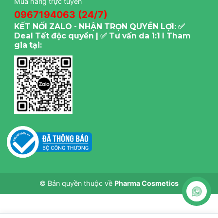
Mua hàng trực tuyến
0967194063 (24/7)
KẾT NỐI ZALO - NHẬN TRỌN QUYỀN LỢI: ✅
Deal Tết độc quyền | ✅ Tư vấn da 1:1 I Tham
gia tại:
© Bản quyền thuộc về
Pharma Cosmetics