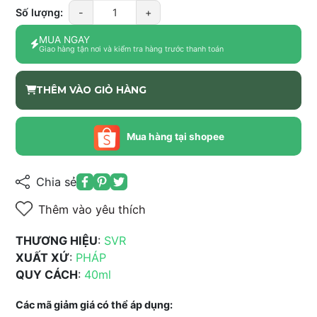
Số lượng:
-
+
MUA NGAY
Giao hàng tận nơi và kiểm tra hàng trước thanh toán
THÊM VÀO GIỎ HÀNG
Mua hàng tại shopee
Chia sẻ
Thêm vào yêu thích
THƯƠNG HIỆU
:
SVR
XUẤT XỨ
:
PHÁP
QUY CÁCH
:
40ml
Các mã giảm giá có thể áp dụng: