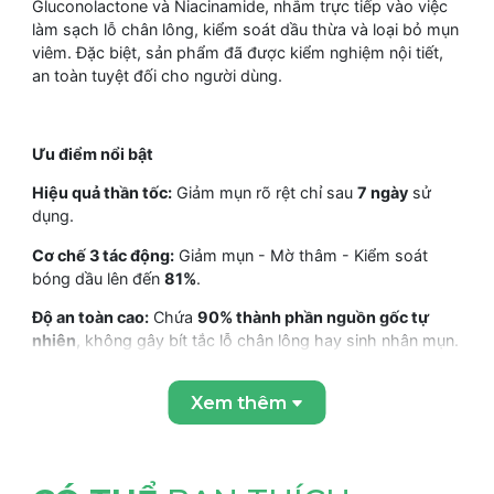
Gluconolactone và Niacinamide, nhắm trực tiếp vào việc
làm sạch lỗ chân lông, kiểm soát dầu thừa và loại bỏ mụn
viêm. Đặc biệt, sản phẩm đã được kiểm nghiệm nội tiết,
an toàn tuyệt đối cho người dùng.
Ưu điểm nổi bật
Hiệu quả thần tốc:
Giảm mụn rõ rệt chỉ sau
7 ngày
sử
dụng.
Cơ chế 3 tác động:
Giảm mụn - Mờ thâm - Kiểm soát
bóng dầu lên đến
81%
.
Độ an toàn cao:
Chứa
90% thành phần nguồn gốc tự
nhiên
, không gây bít tắc lỗ chân lông hay sinh nhân mụn.
Kiểm tra nội tiết:
An toàn cho các cơ chế liên quan đến
Xem thêm
estrogen, androgen và tuyến giáp.
Thân thiện môi trường:
Bao bì sử dụng nhựa tái chế, góp
phần bảo vệ hành tinh xanh.