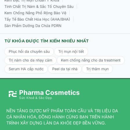
Kem Đặc Trị Mụn Chuẩn Y Khoa
|
Tinh Chất Trị Nám & Sắc Tố Chuyên Sâu
Massage:
Vỗ nhẹ để dưỡng chất thẩm thấu hoàn toàn.
|
Kem Chống Nắng Phổ Rộng Bảo Vệ
Lưu ý:
Tránh thoa trực tiếp lên vùng mắt. Sử dụng đều
|
Tẩy Tế Bào Chết Hóa Học (AHA/BHA)
đặn
2 lần/ngày
.
Sản Phẩm Dưỡng Da Chứa PDRN
TỪ KHÓA ĐƯỢC TÌM KIẾM NHIỀU NHẤT
Phục hồi da chuyên sâu
Trị mụn nội tiết
Trị nám cho da nhạy cảm
Kem chống nắng cho da treatment
Serum HA cấp nước
Peel da tại nhà
Trị thâm mụn
Pharma Cosmetics
Sức Khoẻ & Sắc Đẹp
NỀN TẢNG DƯỢC MỸ PHẨM TOÀN CẦU VÀ TRỊ LIỆU DA
CÁ NHÂN HÓA, ĐỒNG HÀNH CÙNG BẠN TRÊN HÀNH
TRÌNH XÂY DỰNG LÀN DA KHỎE ĐẸP BỀN VỮNG.