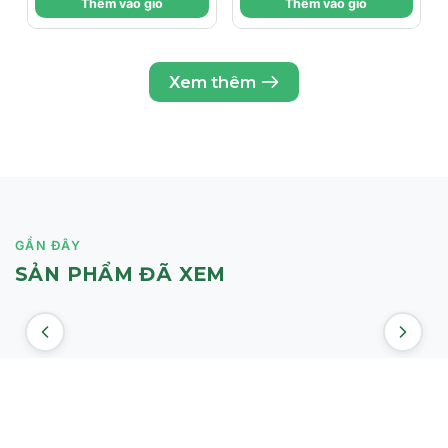
Thêm vào giỏ
Thêm vào giỏ
SÁNG DA
đều sắc da. Ngoài ra, Niacinamide còn tăng khả
năng tổng hợp ceramide tự nhiên có trên da, từ
đó giúp da luôn giữ được độ ẩm cần thiết.
Xem thêm
Phức hợp chiết xuất từ 7 loại hoa tự nhiên (hoa
nhài, hoa sen, hoa anh đào Nhật Bản, hoa cam,
hoa oải hương, hoa thanh cúc, hoa hồng) giúp
chống oxy hoá mạnh mẽ, bảo vệ làn da tránh
khỏi tác động tiêu cực của các gốc tự do đến từ
môi trường bên ngoài (ô nhiễm không khí, tia
UV, khói thuốc lá...), từ đó ngăn ngừa tổn
GẦN ĐÂY
thương và các dấu hiệu lão hoá da. Đồng thời,
SẢN PHẨM ĐÃ XEM
chiết xuất các loại hoa còn có công dụng cân
bằng, làm dịu da và dưỡng ẩm cho làn da mềm
mại, mịn màng hơn, tránh được tình trạng khô
căng và bong tróc do tác động của thời tiết.
Tăng cường thêm hiệu quả chống oxy hoá và
dưỡng ẩm da với thành phần Vitamin E.
Tocopherol là một nhóm các hợp chất tự nhiên