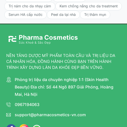
Cho sản phẩm trực tiếp ra tay hoặc bông cotton,
Trị nám cho da nhạy cảm
Kem chống nắng cho da treatment
nhẹ nhàng vỗ hoặc lau lên toàn bộ da mặt, cổ và
đường viền cổ.
Serum HA cấp nước
Peel da tại nhà
Trị thâm mụn
Pharma Cosmetics
Sức Khoẻ & Sắc Đẹp
NỀN TẢNG DƯỢC MỸ PHẨM TOÀN CẦU VÀ TRỊ LIỆU DA
CÁ NHÂN HÓA, ĐỒNG HÀNH CÙNG BẠN TRÊN HÀNH
TRÌNH XÂY DỰNG LÀN DA KHỎE ĐẸP BỀN VỮNG.
Phòng trị liệu da chuyên nghiệp 1:1 (Skin Health
Beauty) Địa chỉ: Số 44 Ngõ 897 Giải Phóng, Hoàng
Mai, Hà Nội
0967194063
support@pharmacosmetics-vn.com