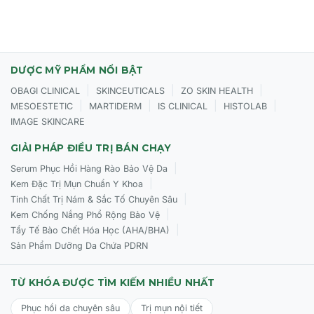
thể hiện hoạt tính của vitamin E. Hoạt tính
vitamin của tocopherols được phát hiện vào năm
1936. Chúng được sử dụng trong các sản phẩm
chăm sóc da nhờ khả năng bảo vệ da khỏi tác
hại của các gốc tự do, chống oxy hóa và củng cố
DƯỢC MỸ PHẨM NỔI BẬT
hàng rào bảo vệ da.
|
|
|
OBAGI CLINICAL
SKINCEUTICALS
ZO SKIN HEALTH
|
|
|
|
MESOESTETIC
MARTIDERM
IS CLINICAL
HISTOLAB
Kết cấu dạng lotion lỏng nhẹ, thấm nhanh.
IMAGE SKINCARE
Công thức không chứa dầu (Oil free), không cồn
GIẢI PHÁP ĐIỀU TRỊ BÁN CHẠY
(Alcohol free).
|
Serum Phục Hồi Hàng Rào Bảo Vệ Da
|
CÁCH
SỬ DỤNG CỦA
LOTION DƯỠNG
ẨM LÀM
Kem Đặc Trị Mụn Chuẩn Y Khoa
|
Tinh Chất Trị Nám & Sắc Tố Chuyên Sâu
SÁNG DA
WHITEXPERT HYDRATING WHITENING
|
Kem Chống Nắng Phổ Rộng Bảo Vệ
|
Tẩy Tế Bào Chết Hóa Học (AHA/BHA)
LOTION
Sản Phẩm Dưỡng Da Chứa PDRN
Sử dụng mỗi ngày vào buổi sáng và tối, sau
bước làm sạch và trước
TỪ KHÓA ĐƯỢC TÌM KIẾM NHIỀU NHẤT
bước WhiteXpert Intensive Whitening Serum.
Phục hồi da chuyên sâu
Trị mụn nội tiết