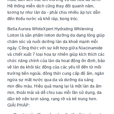
Hệ thống miễn dịch cũng thay đổi quanh năm,
tương tự như làn da - phải chịu nhiều áp lực dẫn
đến thiếu nước và khô ráp, bong tróc.
Bella Aurora WhiteXpert Hydrating Whitening
Lotion
là sản phẩm lotion dưỡng da dạng lỏng giúp
chăm sóc và nuôi dưỡng làn da khoẻ mạnh mỗi
ngày. Công thức với sự kết hợp giữa Niacinamide
và chiết xuất 7 loại hoa tự nhiên giúp kích thích các
chức năng chính của làn da hoạt động ổn định, bảo
vệ làn da khỏi tác động của các yếu tố đến từ môi
trường bên ngoài, đồng thời cung cấp độ ẩm, ngăn
ngừa sự mất nước qua da và dưỡng da sáng
mịn đều màu. Hiệu quả mang lại là một làn da ẩm
mịn, thoải mái và dễ chịu sau mỗi lần sử dụng, da
dần trở nên tươi sáng, rạng rỡ và trẻ trung hơn.
GIẢI PHÁP: