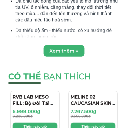
Da chịu tác động của các yếu tố môi trường như
tia UV, ô nhiễm, căng thẳng, thay đổi thời tiết
theo mùa... dẫn đến tổn thương và hình thành
các dấu hiệu lão hoá sớm.
Da thiếu độ ẩm - thiếu nước, có xu hướng dễ
khô căng, bong tróc.
Da xỉn màu, thâm sạm, đốm sắc tố, da không
Xem thêm
đều màu.
Sản
phẩm phù hợp cho mọi loại da
CÓ THỂ
BẠN THÍCH
THÀNH PHẦN VÀ CÔNG DỤNG CỦA
LOTION
DƯỠNG
ẨM LÀM SÁNG DA
WHITEXPERT
HYDRATING WHITENING LOTION
RVB LAB MESO
- 4%
MELINE 02
- 15%
FILL: Bộ Đôi Tái
CAUCASIAN SKIN
THÀNH
PHẦN CHÍNH
Tạo & Nâng Cơ
DAY/NIGHT / BỘ
5.999.000₫
7.267.500₫
Chuyên Sâu - Hiệu
ĐÔI TRỊ NÁM
Niacinamide (Vitamin B3)
6.230.000₫
8.550.000₫
Ứng "Filler + Botox
NGÀY/ĐÊM, SÁNG
Dưỡng sáng và đều màu da, đồng thời loại bỏ
Thêm vào giỏ
Thêm vào giỏ