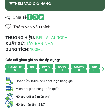
THÊM VÀO GIỎ HÀNG
Chia sẻ
Thêm vào yêu thích
THƯƠNG HIỆU
:
BELLA AURORA
XUẤT XỨ
:
TÂY BAN NHA
DUNG TÍCH
:
100ML
Các mã giảm giá có thể áp dụng:
LAMQUE
69
PC10
VV15
MM20
VIP
N
K
0
0
0
6
Hoàn tiền 150% nếu phát hiện hàng giả
Miễn phí giao hàng toàn quốc
Hỗ trợ đổi trả miễn phí
Hỗ trợ tận tình 24/7