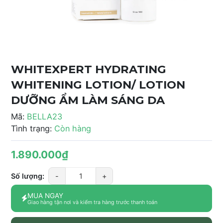
WHITEXPERT HYDRATING
WHITENING LOTION/ LOTION
DƯỠNG ẨM LÀM SÁNG DA
Mã:
BELLA23
Tình trạng:
Còn hàng
1.890.000₫
Số lượng:
-
+
MUA NGAY
Giao hàng tận nơi và kiểm tra hàng trước thanh toán